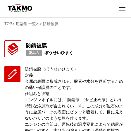
TOP
>
用語集 一覧
>
>
防錆被膜
防錆被膜
ぼうせいひまく
読み方
防錆被膜（ぼうせいひまく）
定義
金属の表面に形成される、酸素や水分を遮断するため
の薄い保護層のことです。
仕組みと役割
エンジンオイルには、
防錆剤
（サビ止め剤）という
特殊な添加剤が含まれています。この成分が磁石のよ
うに金属パーツの表面にピタッと吸着して、目に見え
ないバリアのような膜を作ります。
エンジンの内部は、運転後の温度変化によって結露が
発生しやすく、実は水が溜まりやすい過酷な環境で