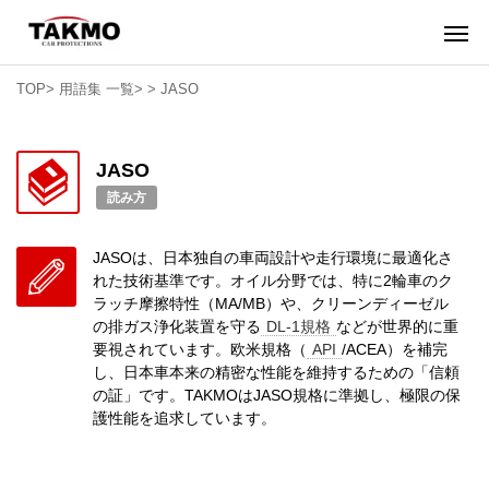
TOP
>
用語集 一覧
>
>
JASO
JASO
読み方
JASOは、日本独自の車両設計や走行環境に最適化さ
れた技術基準です。オイル分野では、特に2輪車のク
ラッチ摩擦特性（MA/MB）や、クリーンディーゼル
の排ガス浄化装置を守る
DL-1規格
などが世界的に重
要視されています。欧米規格（
API
/ACEA）を補完
し、日本車本来の精密な性能を維持するための「信頼
の証」です。TAKMOはJASO規格に準拠し、極限の保
護性能を追求しています。