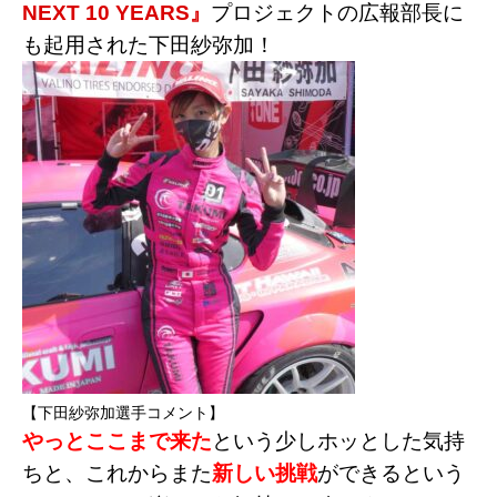
NEXT 10 YEARS』
プロジェクトの広報部長に
も起用された下田紗弥加
！
【下田紗弥加選手コメント】
やっとここまで来た
という少しホッとした気持
ちと、これからまた
新しい挑戦
ができるという