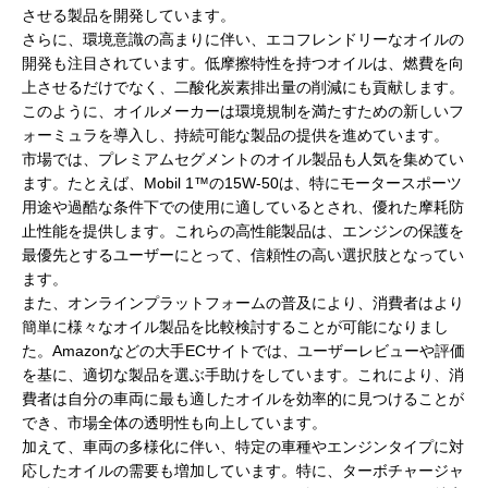
させる製品を開発しています。
さらに、環境意識の高まりに伴い、エコフレンドリーなオイルの
開発も注目されています。低摩擦特性を持つオイルは、燃費を向
上させるだけでなく、二酸化炭素排出量の削減にも貢献します。
このように、オイルメーカーは環境規制を満たすための新しいフ
ォーミュラを導入し、持続可能な製品の提供を進めています。
市場では、プレミアムセグメントのオイル製品も人気を集めてい
ます。たとえば、Mobil 1™の15W-50は、特にモータースポーツ
用途や過酷な条件下での使用に適しているとされ、優れた摩耗防
止性能を提供します。これらの高性能製品は、エンジンの保護を
最優先とするユーザーにとって、信頼性の高い選択肢となってい
ます。
また、オンラインプラットフォームの普及により、消費者はより
簡単に様々なオイル製品を比較検討することが可能になりまし
た。Amazonなどの大手ECサイトでは、ユーザーレビューや評価
を基に、適切な製品を選ぶ手助けをしています。これにより、消
費者は自分の車両に最も適したオイルを効率的に見つけることが
でき、市場全体の透明性も向上しています。
加えて、車両の多様化に伴い、特定の車種やエンジンタイプに対
応したオイルの需要も増加しています。特に、ターボチャージャ