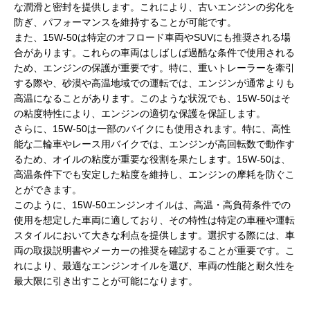
な潤滑と密封を提供します。これにより、古いエンジンの劣化を
防ぎ、パフォーマンスを維持することが可能です。
また、15W-50は特定のオフロード車両やSUVにも推奨される場
合があります。これらの車両はしばしば過酷な条件で使用される
ため、エンジンの保護が重要です。特に、重いトレーラーを牽引
する際や、砂漠や高温地域での運転では、エンジンが通常よりも
高温になることがあります。このような状況でも、15W-50はそ
の粘度特性により、エンジンの適切な保護を保証します。
さらに、15W-50は一部のバイクにも使用されます。特に、高性
能な二輪車やレース用バイクでは、エンジンが高回転数で動作す
るため、オイルの粘度が重要な役割を果たします。15W-50は、
高温条件下でも安定した粘度を維持し、エンジンの摩耗を防ぐこ
とができます。
このように、15W-50エンジンオイルは、高温・高負荷条件での
使用を想定した車両に適しており、その特性は特定の車種や運転
スタイルにおいて大きな利点を提供します。選択する際には、車
両の取扱説明書やメーカーの推奨を確認することが重要です。こ
れにより、最適なエンジンオイルを選び、車両の性能と耐久性を
最大限に引き出すことが可能になります。