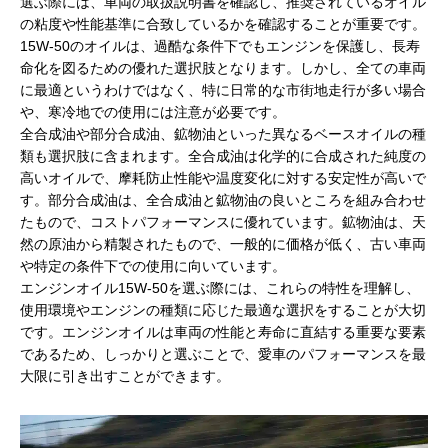
選ぶ際には、車両の取扱説明書を確認し、推奨されているオイル
の粘度や性能基準に合致しているかを確認することが重要です。
15W-50のオイルは、過酷な条件下でもエンジンを保護し、長寿
命化を図るための優れた選択肢となります。しかし、全ての車両
に最適というわけではなく、特に日常的な市街地走行が多い場合
や、寒冷地での使用には注意が必要です。
全合成油や部分合成油、鉱物油といった異なるベースオイルの種
類も選択肢に含まれます。全合成油は化学的に合成された純度の
高いオイルで、摩耗防止性能や温度変化に対する安定性が高いで
す。部分合成油は、全合成油と鉱物油の良いところを組み合わせ
たもので、コストパフォーマンスに優れています。鉱物油は、天
然の原油から精製されたもので、一般的に価格が低く、古い車両
や特定の条件下での使用に向いています。
エンジンオイル15W-50を選ぶ際には、これらの特性を理解し、
使用環境やエンジンの種類に応じた最適な選択をすることが大切
です。エンジンオイルは車両の性能と寿命に直結する重要な要素
であるため、しっかりと選ぶことで、愛車のパフォーマンスを最
大限に引き出すことができます。