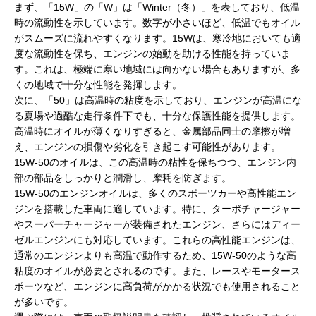
まず、「15W」の「W」は「Winter（冬）」を表しており、低温
時の流動性を示しています。数字が小さいほど、低温でもオイル
がスムーズに流れやすくなります。15Wは、寒冷地においても適
度な流動性を保ち、エンジンの始動を助ける性能を持っていま
す。これは、極端に寒い地域には向かない場合もありますが、多
くの地域で十分な性能を発揮します。
次に、「50」は高温時の粘度を示しており、エンジンが高温にな
る夏場や過酷な走行条件下でも、十分な保護性能を提供します。
高温時にオイルが薄くなりすぎると、金属部品同士の摩擦が増
え、エンジンの損傷や劣化を引き起こす可能性があります。
15W-50のオイルは、この高温時の粘性を保ちつつ、エンジン内
部の部品をしっかりと潤滑し、摩耗を防ぎます。
15W-50のエンジンオイルは、多くのスポーツカーや高性能エン
ジンを搭載した車両に適しています。特に、ターボチャージャー
やスーパーチャージャーが装備されたエンジン、さらにはディー
ゼルエンジンにも対応しています。これらの高性能エンジンは、
通常のエンジンよりも高温で動作するため、15W-50のような高
粘度のオイルが必要とされるのです。また、レースやモータース
ポーツなど、エンジンに高負荷がかかる状況でも使用されること
が多いです。