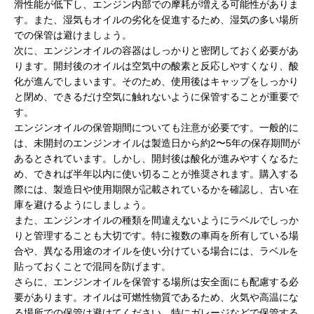
滑性能が低下し、エンジン内部での摩耗が増える可能性がありま
す。また、湿気もオイルの劣化を促進するため、湿気の多い場所
での保管は避けましょう。
次に、エンジンオイルの容器はしっかりと密閉しておく必要があ
ります。開封後のオイルは空気中の酸素と反応しやすくなり、酸
化が進んでしまいます。そのため、使用後はキャップをしっかり
と閉め、できるだけ空気に触れないように保管することが重要で
す。
エンジンオイルの保管期間についても注意が必要です。一般的に
は、未開封のエンジンオイルは製造日から約2〜5年の保存期間が
あるとされています。しかし、開封後は酸化が進みやすくなるた
め、できれば半年以内に使い切ることが推奨されます。購入する
際には、製造日や使用期限が記載されているかを確認し、古い在
庫を避けるようにしましょう。
また、エンジンオイルの種類を間違えないようにラベルでしっか
りと管理することも大切です。特に複数の車両を所有している場
合や、異なる用途のオイルを使い分けている場合には、ラベルを
貼っておくことで混同を防げます。
さらに、エンジンオイルを保管する場所は安全面にも配慮する必
要があります。オイルは可燃性物質であるため、火気や高温にな
る場所での保管は避けてください。特にガレージなどで保管する