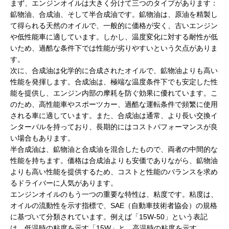
まず、エンジンオイルは大きく分けて三つのタイプがあります：
鉱物油、合成油、そして半合成油です。鉱物油は、原油を精製し
て得られる天然のオイルで、一般的に価格が安く、古いエンジン
や低性能車に適しています。しかし、温度変化に対する耐性が低
いため、過酷な条件下では性能が劣りやすいという欠点がありま
す。
次に、合成油は化学的に合成されたオイルで、鉱物油よりも高い
性能を発揮します。合成油は、極端な温度条件下でも安定した性
能を提供し、エンジン内部の摩耗を防ぐ効果に優れています。こ
のため、高性能車やスポーツカー、過酷な運転条件で頻繁に使用
される車に適しています。また、合成油は通常、より長い交換イ
ンターバルを持っており、長期的にはコストパフォーマンスが良
い場合もあります。
半合成油は、鉱物油と合成油を混合したもので、両者の中間的な
性能を持ちます。価格は合成油よりも安価でありながら、鉱物油
よりも高い性能を提供するため、コストと性能のバランスを求め
るドライバーに人気があります。
エンジンオイルのもう一つの重要な特性は、粘度です。粘度は、
オイルの流動性を示す指標で、SAE（自動車技術者協会）の規格
に基づいて分類されています。例えば「15W-50」という表記
は、低温時の粘度を示す「15W」と、高温時の粘度を示す