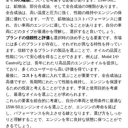
は、鉱物油、部分合成油、そして全合成油の3種類があります。
全合成油は、高い温度と圧力に強く、性能の維持やエンジンの保
護に優れています。一方で、鉱物油はコストパフォーマンスに優
れ、古い車両のエンジンに適していることがあります。自分の車
両にどのタイプが最適かを理解し、選択すると良いでしょう。
ブランドの信頼性と評価
も選択時の決め手となる要素です。市場
には多くのブランドが存在し、それぞれが異なる特性を持ってい
ます。信頼できるブランドの製品を選ぶことで、オイルの品質と
性能について安心感を得ることができます。例えば、Mobil 1や
Castrolなどは、長年にわたり高品質のエンジンオイルを提供し
ており、多くのユーザーから高い評価を得ています。
最後に、
コスト
も考慮に入れて選ぶことが重要です。全合成油は
高価ですが、長期間にわたって性能を維持し、エンジンを保護す
るための投資と考えることができます。予算と使用目的を考慮
し、最適なオイルを選ぶことが求められます。
これらの要素を総合的に考慮し、自分の車両と使用条件に最適な
15W-50エンジンオイルを選ぶことが、エンジンの寿命を延ば
し、パフォーマンスを向上させる鍵となります。選び方をしっか
りと理解することで、エンジンを常に良好な状態に保つことがで
きるでしょう。