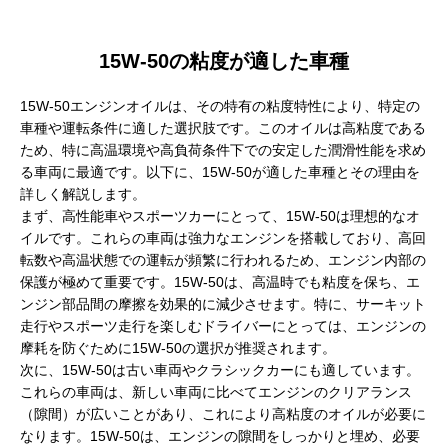
15W-50の粘度が適した車種
15W-50エンジンオイルは、その特有の粘度特性により、特定の
車種や運転条件に適した選択肢です。このオイルは高粘度である
ため、特に高温環境や高負荷条件下での安定した潤滑性能を求め
る車両に最適です。以下に、15W-50が適した車種とその理由を
詳しく解説します。
まず、高性能車やスポーツカーにとって、15W-50は理想的なオ
イルです。これらの車両は強力なエンジンを搭載しており、高回
転数や高温状態での運転が頻繁に行われるため、エンジン内部の
保護が極めて重要です。15W-50は、高温時でも粘度を保ち、エ
ンジン部品間の摩擦を効果的に減少させます。特に、サーキット
走行やスポーツ走行を楽しむドライバーにとっては、エンジンの
摩耗を防ぐために15W-50の選択が推奨されます。
次に、15W-50は古い車両やクラシックカーにも適しています。
これらの車両は、新しい車両に比べてエンジンのクリアランス
（隙間）が広いことがあり、これにより高粘度のオイルが必要に
なります。15W-50は、エンジンの隙間をしっかりと埋め、必要