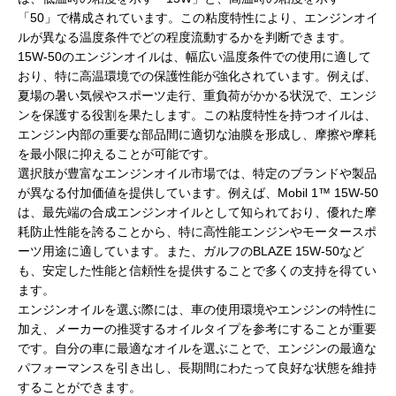
「50」で構成されています。この粘度特性により、エンジンオイ
ルが異なる温度条件でどの程度流動するかを判断できます。
15W-50のエンジンオイルは、幅広い温度条件での使用に適して
おり、特に高温環境での保護性能が強化されています。例えば、
夏場の暑い気候やスポーツ走行、重負荷がかかる状況で、エンジ
ンを保護する役割を果たします。この粘度特性を持つオイルは、
エンジン内部の重要な部品間に適切な油膜を形成し、摩擦や摩耗
を最小限に抑えることが可能です。
選択肢が豊富なエンジンオイル市場では、特定のブランドや製品
が異なる付加価値を提供しています。例えば、Mobil 1™ 15W-50
は、最先端の合成エンジンオイルとして知られており、優れた摩
耗防止性能を誇ることから、特に高性能エンジンやモータースポ
ーツ用途に適しています。また、ガルフのBLAZE 15W-50など
も、安定した性能と信頼性を提供することで多くの支持を得てい
ます。
エンジンオイルを選ぶ際には、車の使用環境やエンジンの特性に
加え、メーカーの推奨するオイルタイプを参考にすることが重要
です。自分の車に最適なオイルを選ぶことで、エンジンの最適な
パフォーマンスを引き出し、長期間にわたって良好な状態を維持
することができます。