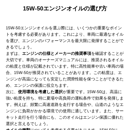
15W-50エンジンオイルの選び方
15W-50エンジンオイルを選ぶ際には、いくつかの重要なポイン
トを考慮する必要があります。これにより、車両に最適なオイル
を選び、エンジンのパフォーマンスを最大限に発揮することがで
きるでしょう。
まずは、
エンジンの仕様とメーカーの推奨事項
を確認することが
大切です。車両のオーナーズマニュアルには、推奨されるオイル
の粘度と仕様が記載されています。特に高性能車や古い車両の場
合、15W-50が推奨されていることがあります。この粘度は、エ
ンジンが高温になっても安定した潤滑性能を保つことができるた
め、エンジンの保護に役立ちます。
次に、
使用環境を考慮した選択
が重要です。15W-50は、高温に
強い粘度を持ち、特に夏場や高負荷の運転条件で効果を発揮しま
す。例えば、頻繁に高速道路を走行する場合や、山道のようなエ
ンジンに負荷がかかる環境での使用に適しています。また、サー
キット走行を行う場合にも、このオイルはエンジン保護に優れた
選択と言えるでしょう。
オイルの種類
についても考慮する必要があります。15W-50に