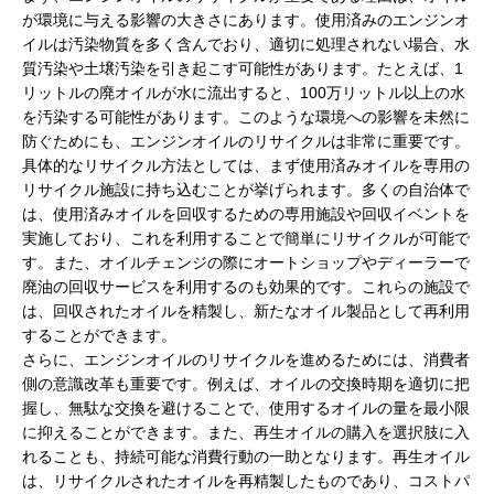
が環境に与える影響の大きさにあります。使用済みのエンジンオ
イルは汚染物質を多く含んでおり、適切に処理されない場合、水
質汚染や土壌汚染を引き起こす可能性があります。たとえば、1
リットルの廃オイルが水に流出すると、100万リットル以上の水
を汚染する可能性があります。このような環境への影響を未然に
防ぐためにも、エンジンオイルのリサイクルは非常に重要です。
具体的なリサイクル方法としては、まず使用済みオイルを専用の
リサイクル施設に持ち込むことが挙げられます。多くの自治体で
は、使用済みオイルを回収するための専用施設や回収イベントを
実施しており、これを利用することで簡単にリサイクルが可能で
す。また、オイルチェンジの際にオートショップやディーラーで
廃油の回収サービスを利用するのも効果的です。これらの施設で
は、回収されたオイルを精製し、新たなオイル製品として再利用
することができます。
さらに、エンジンオイルのリサイクルを進めるためには、消費者
側の意識改革も重要です。例えば、オイルの交換時期を適切に把
握し、無駄な交換を避けることで、使用するオイルの量を最小限
に抑えることができます。また、再生オイルの購入を選択肢に入
れることも、持続可能な消費行動の一助となります。再生オイル
は、リサイクルされたオイルを再精製したものであり、コストパ