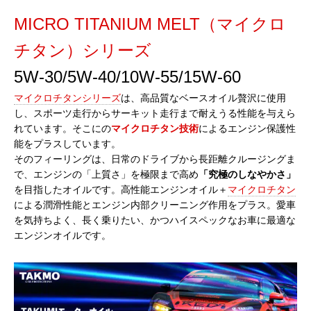
MICRO TITANIUM MELT（マイクロ
チタン）シリーズ
5W-30/5W-40/10W-55/15W-60
マイクロチタンシリーズ
は、高品質なベースオイル贅沢に使用
し、スポーツ走行からサーキット走行まで耐えうる性能を与えら
れています。そこにの
マイクロチタン技術
によるエンジン保護性
能をプラスしています。
そのフィーリングは、日常のドライブから長距離クルージングま
で、エンジンの「上質さ」を極限まで高め
「究極のしなやかさ」
を目指したオイルです。高性能エンジンオイル＋
マイクロチタン
による潤滑性能とエンジン内部クリーニング作用をプラス。愛車
を気持ちよく、長く乗りたい、かつハイスペックなお車に最適な
エンジンオイルです。