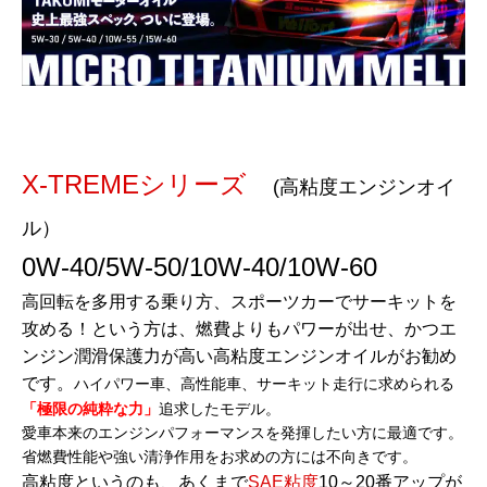
X-TREMEシリーズ
(高粘度エンジンオイ
ル）
0W-40/5W-50/10W-40/10W-60
高回転を多用する乗り方、スポーツカーでサーキットを
攻める！という方は、燃費よりもパワーが出せ、かつエ
ンジン潤滑保護力が高い高粘度エンジンオイルがお勧め
です。
ハイパワー車、高性能車、サーキット走行に求められる
「極限の純粋な力」
追求したモデル。
愛車本来のエンジンパフォーマンスを発揮したい方に最適です。
省燃費性能や強い清浄作用をお求めの方には不向きです。
高粘度というのも、あくまで
SAE粘度
10～20番アップが