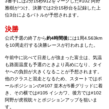
3番手には2分15秒912をマークした#102 阿野
雅樹がつけ、決勝では2分15秒台を記録した上
位3台によるバトルが予想されます。
決勝
公式予選の終了から
約4時間後
には1周4.563km
を10周走行する決勝レースが行われました。
午前中に比べて日差しが強まった富士は、気温
も路面温度も予選のときより高めになり、タイ
ヤへの負担が大きくなることが予想されます。
他のクラスと混走となるため、スタートではポ
ールポジションの#107 並木が5番グリッドに着
き、その横では#105 イシカワ、後方では#102
阿野が虎視眈々とポジションアップを狙いま
す。