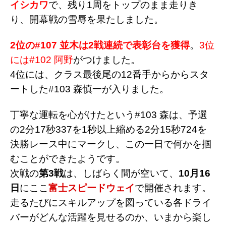
イシカワ
で、残り1周をトップのまま走りき
り、開幕戦の雪辱を果たしました。
2位の#107 並木は2戦連続で表彰台を獲得
。
3位
には#102 阿野
がつけました。
4位には、クラス最後尾の12番手からからスタ
ートした#103 森慎一が入りました。
丁寧な運転を心がけたという#103 森は、予選
の2分17秒337を1秒以上縮める2分15秒724を
決勝レース中にマークし、この一日で何かを掴
むことができたようです。
次戦の
第3戦
は、しばらく間が空いて、
10月16
日
にここ
富士スピードウェイ
で開催されます。
走るたびにスキルアップを図っている各ドライ
バーがどんな活躍を見せるのか、いまから楽し