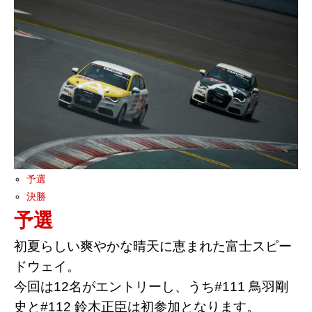
予選
決勝
予選
初夏らしい爽やかな晴天に恵まれた富士スピー
ドウェイ。
今回は12名がエントリーし、うち#111 鳥羽剛
史と#112 鈴木正臣は初参加となります。