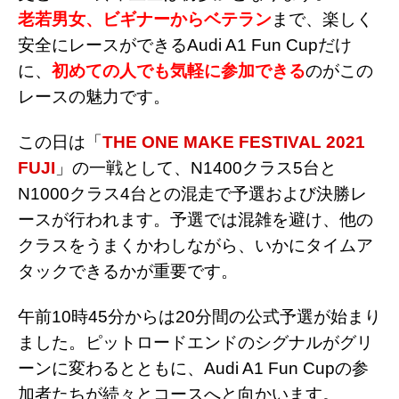
老若男女、ビギナーからベテラン
まで、楽しく
安全にレースができるAudi A1 Fun Cupだけ
に、
初めての人でも気軽に参加できる
のがこの
レースの魅力です。
この日は「
THE ONE MAKE FESTIVAL 2021
FUJI
」の一戦として、N1400クラス5台と
N1000クラス4台との混走で予選および決勝レ
ースが行われます。予選では混雑を避け、他の
クラスをうまくかわしながら、いかにタイムア
タックできるかが重要です。
午前10時45分からは20分間の公式予選が始まり
ました。ピットロードエンドのシグナルがグリ
ーンに変わるとともに、Audi A1 Fun Cupの参
加者たちが続々とコースへと向かいます。