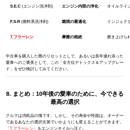
S.E.C
(エンジン洗浄剤)
エンジン内部の浄化
オイルライ
F.S.R
(燃料系洗浄剤)
燃焼の最適化
インジェク
T.フラーレン
摩擦の根絶
磨き上げら
中古車を購入した際のリセットとして、あるいは長年連れ添った
愛車へのご褒美として、この「全方位デトックス＆アップグレー
ド」をぜひ検討してみてください。
8. まとめ：10年後の愛車のために、今できる
最高の選択
クルマは消耗品の塊です。しかし、その寿命や性能は、オーナー
であるあなたの選択次第でいかようにも変えることができます。
「
T.フラーレン
」をエンジンオイルへ注ぐ。