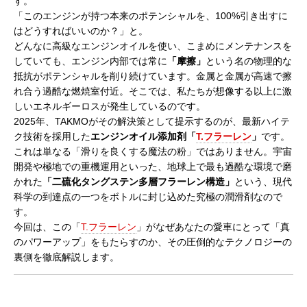
す。
「このエンジンが持つ本来のポテンシャルを、100%引き出すに
はどうすればいいのか？」と。
どんなに高級なエンジンオイルを使い、こまめにメンテナンスを
していても、エンジン内部では常に
「摩擦」
という名の物理的な
抵抗がポテンシャルを削り続けています。金属と金属が高速で擦
れ合う過酷な燃焼室付近。そこでは、私たちが想像する以上に激
しいエネルギーロスが発生しているのです。
2025年、TAKMOがその解決策として提示するのが、最新ハイテ
ク技術を採用した
エンジンオイル添加剤「
T.フラーレン
」
です。
これは単なる「滑りを良くする魔法の粉」ではありません。宇宙
開発や極地での重機運用といった、地球上で最も過酷な環境で磨
かれた
「二硫化タングステン多層フラーレン構造」
という、現代
科学の到達点の一つをボトルに封じ込めた究極の潤滑剤なので
す。
今回は、この「
T.フラーレン
」がなぜあなたの愛車にとって「真
のパワーアップ」をもたらすのか、その圧倒的なテクノロジーの
裏側を徹底解説します。