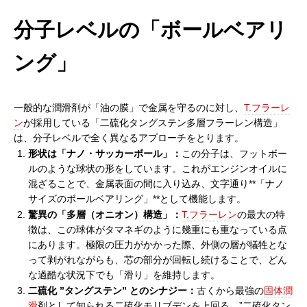
分子レベルの「ボールベアリ
ング」
一般的な潤滑剤が「油の膜」で金属を守るのに対し、
T.フラーレ
ン
が採用している「二硫化タングステン多層フラーレン構造」
は、分子レベルで全く異なるアプローチをとります。
形状は「ナノ・サッカーボール」：
この分子は、フットボー
ルのような球状の形をしています。これがエンジンオイルに
混ざることで、金属表面の間に入り込み、文字通り**「ナノ
サイズのボールベアリング」**として機能します。
驚異の「多層（オニオン）構造」：
T.フラーレン
の最大の特
徴は、この球体がタマネギのように幾重にも重なっている点
にあります。極限の圧力がかかった際、外側の層が犠牲とな
って剥がれながらも、芯の部分が回転し続けることで、どん
な過酷な状況下でも「滑り」を維持します。
二硫化 ”タングステン” とのシナジー：
古くから最強の
固体潤
滑
剤として知られる二硫化モリブデンを上回る、”二硫化タン