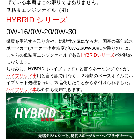
げている車両はこの限りではありません。
低粘度エンジンオイル（例）
HYBRID シリーズ
0W-16/0W-20/0W-30
燃費を重視する乗り方や、始動性が気になる方、国産の高年式ス
ポーツカー(メーカー指定粘度が0W-20/0W-30)にお乗りの方は、
こちらの低粘度エンジンオイルである
HYBRIDシリーズ
がお勧め
になります。
ちなみに、HYBRID（ハイブリッド）と言うネーミングですが、
ハイブリッド車
用と言う訳ではなく、２種類のベースオイルにハ
イブリッド処理を行い、製品化したことから名付けられました。
ハイブリッド車
以外にも使用できます。