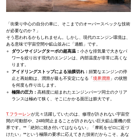
「街乗り中心の自分の車に、そこまでのオーバースペックな技術
が必要なのか？」
そう思われるかもしれません。しかし、現代のエンジン環境は、
ある意味で宇宙空間や鉱山並みに「過酷」です。
ダウンサイジングターボの超高温：
小さな排気量で大きなパ
ワーを絞り出す現代のエンジンは、内部温度が非常に高くな
ります。
アイドリングストップによる油膜切れ：
頻繁なエンジンの停
止と再始動は、潤滑が最も不安定になる「
境界潤滑
」の状態
を何度も作り出します。
極限の圧力：
高精度に組まれたエンジンパーツ同士のクリア
ランスは極めて狭く、そこにかかる面圧は膨大です。
T.フラーレン
が元々活躍していたのは、修理が許されない宇宙空
間の可動部や、24時間止まることが許されない巨大鉱山重機の世
界です。**「絶対に焼き付いてはならない」「摩耗をゼロに近づ
けたい」**という極限の要求に応えてきた技術だからこそ、あな