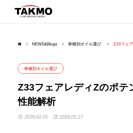
NEWS&Blogs
車種別オイル選び
Z33フ
PRODUCTS
車種別オイル選び
”愛車を守る品質。”
Z33フェアレディZのポ
MOTO
CHEM
性能解析
エンジンオイ
2026.02.01
2026.05.27