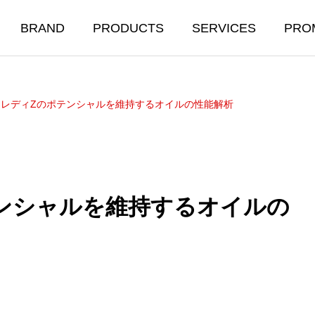
BRAND
PRODUCTS
SERVICES
PRO
ェアレディZのポテンシャルを維持するオイルの性能解析
テンシャルを維持するオイルの
R OIL ＆
BODY CARE
ICALS
洗車＆ボディコーティング
ル&添加剤