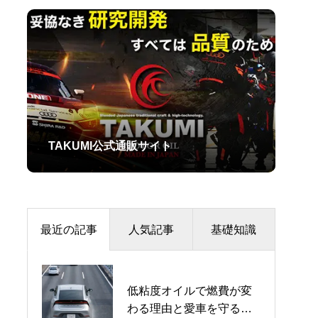
TAKUMI公式通販サイト
最近の記事
人気記事
基礎知識
低粘度オイルで燃費が変
【2026年7月】最新オイ
LSDの種類を徹底比較！
わる理由と愛車を守るオ
ル不足の真相！ナフサ・
オープン・トルセン・機