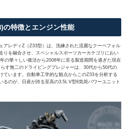
33)の特徴とエンジン性能
アレディZ（Z33型）は、洗練された流麗なクーペフォル
走りを融合させ、スペシャルスポーツカーカテゴリにおい
2年の華々しい復活から2008年に至る製造期間を過ぎた現在
らす無二のドライビングプレジャーは、30代から50代の
けています。自動車工学的な観点からこのZ33を分析する
るのが、日産が誇る至高の3.5L V型6気筒パワーユニット