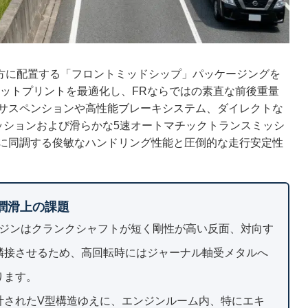
後方に配置する「フロントミッドシップ」パッケージングを
フットプリントを最適化し、FRならではの素直な前後重量
サスペンションや高性能ブレーキシステム、ダイレクトな
ッションおよび滑らかな5速オートマチックトランスミッシ
に同調する俊敏なハンドリング性能と圧倒的な走行安定性
と潤滑上の課題
ンジンはクランクシャフトが短く剛性が高い反面、対向す
隣接させるため、高回転時にはジャーナル軸受メタルへ
ります。
計されたV型構造ゆえに、エンジンルーム内、特にエキ