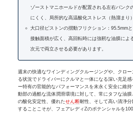
ゾーストマニホールドが配置される左右バンク
にくく、局所的な高温酸化ストレス（熱溜まり
大口径ピストンの摺動フリクション：95.5m
接触面積が広く、高回転時には強靭な油膜によ
次元で両立させる必要があります。
週末の快適なワインディングクルージングや、クロー
る状況でドライバーにクルマと一体になる深い充足感
ー特有の官能的なパフォーマンスを末永く安全に維持
動部の過酷な流体潤滑環境に対して、常にタフな油膜
の酸化安定性、優れた
せん断
耐性、そして高い清浄分
することこそが、フェアレディZのポテンシャルを10