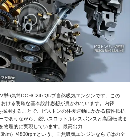
cのV型6気筒DOHC24バルブ自然吸気エンジンです。この
における明確な基本設計思想が貫かれています。内径
ク設計を採用することで、ピストンの往復運動にかかる慣性抵抗
ーでありながら、鋭いスロットルレスポンスと高回転域ま
を物理的に実現しています。最高出力
m（363Nm）/4800rpmという、自然吸気エンジンならではの全