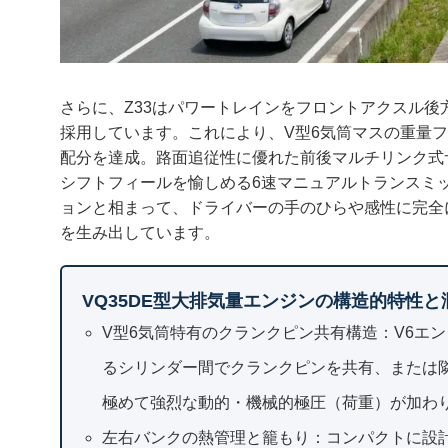
さらに、Z33はパワートレインをフロントアクスル
採用しています。これにより、V型6気筒マスの重量
配分を達成。路面追従性に優れた前後マルチリンク式
シフトフィールを愉しめる6速マニュアルトランスミ
ョンと相まって、ドライバーの手のひらや感性に完全
を生み出しています。
VQ35DE型大排気量エンジンの構造的特性
V型6気筒特有のクランクピン共有構造：V6エ
るシリンダー間でクランクピンを共有、または
極めて強烈な動的・機械的極圧（荷重）が加わ
左右バンクの熱管理と籠もり：コンパクトに設