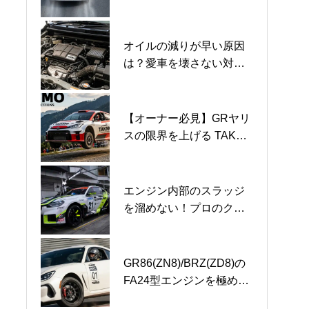
イル選びの注意点
シンナーと潤滑油の違い
械式の違いと”愛車を守る
品質。”を維持するメンテ
ナンス術
オイルの減りが早い原因
2026年API規格の進化と
エンジンオイルメーカー
は？愛車を壊さない対策
は？SP規格から最新
が創る【プレミアムガラ
とオイル選び
【SQ規格】へのバトンタ
スコーティング3000】の
ッチ
正体と想い
【オーナー必見】GRヤリ
【代用不可】DH-2規格オ
TAKMO（旧：TAKUMIモ
スの限界を上げる TAKMO
イル不足に伴う【DL-1規
ーターオイル）、みんカ
の潤滑工学
格】代用の致命的なリス
ラ「2025年 年間大賞」3
クと真実。
部門受賞
エンジン内部のスラッジ
【プロが断言】新車
【知っておきたい】エン
を溜めない！プロのクリ
1000kmでのオイル交換は
ジンオイルの交換時期の
ーン維持術
必要？「慣らし運転」の
正解とは？
真実と鉄粉のリスク
GR86(ZN8)/BRZ(ZD8)の
0W-20エンジンオイルの
高性能エンジンオイルX-
FA24型エンジンを極め
限界と真実！最新SQ規格
TREMEシリーズはなぜ最
る！走行別オイル選びの
と選び方
新規格ではない？