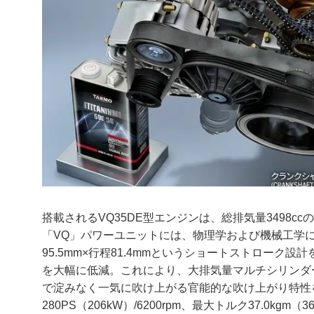
搭載されるVQ35DE型エンジンは、総排気量3498c
「VQ」パワーユニットには、物理学および機械工学
95.5mm×行程81.4mmというショートストロー
を大幅に低減。これにより、大排気量マルチシリンダ
で淀みなく一気に吹け上がる官能的な吹け上がり特性
280PS（206kW）/6200rpm、最大トルク37.0kg