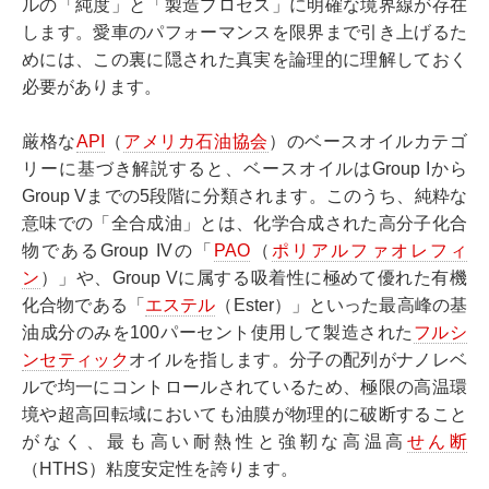
ルの「純度」と「製造プロセス」に明確な境界線が存在
します。愛車のパフォーマンスを限界まで引き上げるた
めには、この裏に隠された真実を論理的に理解しておく
必要があります。
厳格な
API
（
アメリカ石油協会
）のベースオイルカテゴ
リーに基づき解説すると、ベースオイルはGroup Iから
Group Vまでの5段階に分類されます。このうち、純粋な
意味での「全合成油」とは、化学合成された高分子化合
物であるGroup IVの「
PAO
（
ポリアルファオレフィ
ン
）」や、Group Vに属する吸着性に極めて優れた有機
化合物である「
エステル
（Ester）」といった最高峰の基
油成分のみを100パーセント使用して製造された
フルシ
ンセティック
オイルを指します。分子の配列がナノレベ
ルで均一にコントロールされているため、極限の高温環
境や超高回転域においても油膜が物理的に破断すること
がなく、最も高い耐熱性と強靭な高温高
せん断
（HTHS）粘度安定性を誇ります。