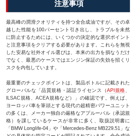
注意事項
最高峰の潤滑クオリティを持つ全合成油ですが、その卓
越した性能を100パーセント引き出し、トラブルを未然
に防止するためには、いくつかの決定的な選択ポイント
と注意事項をクリアする必要があります。これらを無視
した安易な社外オイル選びは、本来の出力を損なうだけ
でなく、最悪のケースではエンジン保証の失効を招くリ
スクを内包しています。
最重要のチェックポイントは、製品ボトルに記載された
グローバルな「品質規格・認証ライセンス（
API規格
、
ILSAC規格、ACEA規格など）」の確認です。例えば、
ヨーロッパ車を筆頭とする現代の超精密パワーユニット
の多くは、メーカー独自の厳格なアプルーバル（承認規
格）を課しているケースが非常に多く、取扱説明書に
「BMW Longlife-04」や「Mercedes-Benz MB229.51」な
どの具体的な指定コードが明記されています。全合成油