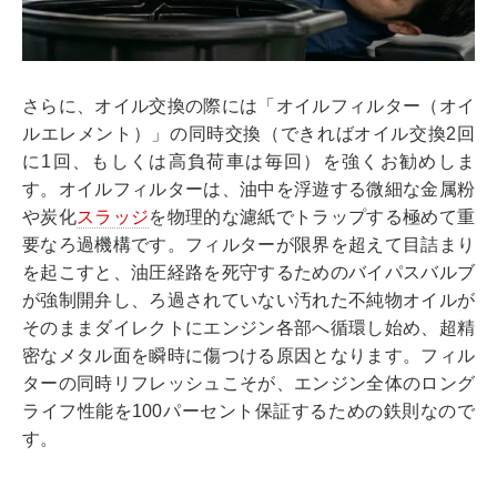
さらに、オイル交換の際には「オイルフィルター（オイ
ルエレメント）」の同時交換（できればオイル交換2回
に1回、もしくは高負荷車は毎回）を強くお勧めしま
す。オイルフィルターは、油中を浮遊する微細な金属粉
や炭化
スラッジ
を物理的な濾紙でトラップする極めて重
要なろ過機構です。フィルターが限界を超えて目詰まり
を起こすと、油圧経路を死守するためのバイパスバルブ
が強制開弁し、ろ過されていない汚れた不純物オイルが
そのままダイレクトにエンジン各部へ循環し始め、超精
密なメタル面を瞬時に傷つける原因となります。フィル
ターの同時リフレッシュこそが、エンジン全体のロング
ライフ性能を100パーセント保証するための鉄則なので
す。