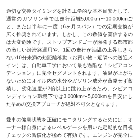
適切な交換タイミングを計る工学的な基本目安として、
通常のガソリン車では走行距離5,000km〜10,000kmご
と、または半年に一度（6ヶ月スパン）での定期交換が
広く推奨されています。しかし、この数値を盲信するの
は大変危険です。ストップアンドゴーが頻発する都市部
の激しい渋滞路運用や、1回の走行が油温の上昇しきら
ない10分未満の短距離移動（お買い物・近隣への送迎メ
イン）は、自動車工学において最も過酷な「シビアコン
ディション」に完全セグメントされます。油温が上がら
ないためにオイル内の水分やガソリン成分が蒸発せず蓄
積し、劣化速度が2倍以上に跳ね上がるため、シビアコ
ンディション環境下では3,000km〜5,000kmを目安にし
た早めの交換アプローチが絶対不可欠となります。
愛車の健康状態を正確にモニタリングするためには、オ
ーナー様自身によるレベルゲージを用いた定期的な目視
チェックの習慣化が極めて有効です。エンジンが完全に