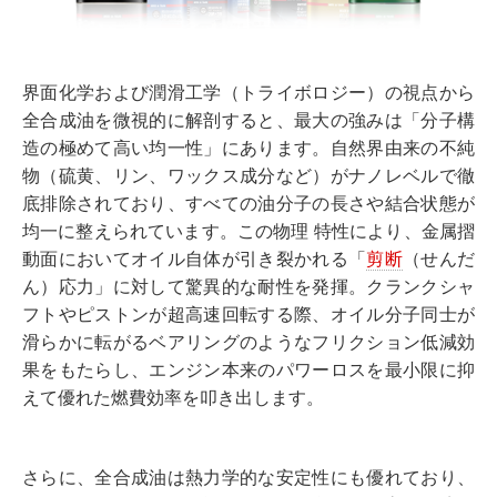
界面化学および潤滑工学（トライボロジー）の視点から
全合成油を微視的に解剖すると、最大の強みは「分子構
造の極めて高い均一性」にあります。自然界由来の不純
物（硫黄、リン、ワックス成分など）がナノレベルで徹
底排除されており、すべての油分子の長さや結合状態が
均一に整えられています。この物理 特性により、金属摺
動面においてオイル自体が引き裂かれる「
剪断
（せんだ
ん）応力」に対して驚異的な耐性を発揮。クランクシャ
フトやピストンが超高速回転する際、オイル分子同士が
滑らかに転がるベアリングのようなフリクション低減効
果をもたらし、エンジン本来のパワーロスを最小限に抑
えて優れた燃費効率を叩き出します。
さらに、全合成油は熱力学的な安定性にも優れており、