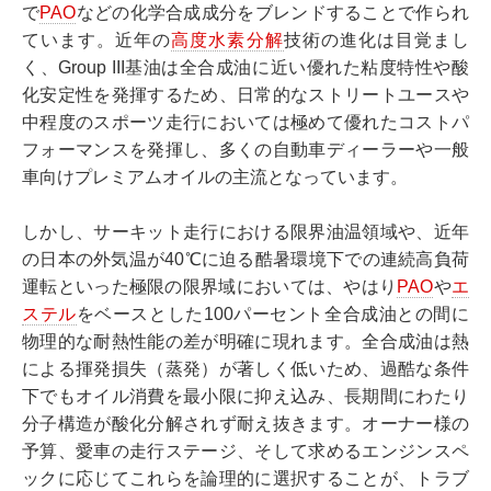
で
PAO
などの化学合成成分をブレンドすることで作られ
ています。近年の
高度水素分解
技術の進化は目覚まし
く、Group III基油は全合成油に近い優れた粘度特性や酸
化安定性を発揮するため、日常的なストリートユースや
中程度のスポーツ走行においては極めて優れたコストパ
フォーマンスを発揮し、多くの自動車ディーラーや一般
車向けプレミアムオイルの主流となっています。
しかし、サーキット走行における限界油温領域や、近年
の日本の外気温が40℃に迫る酷暑環境下での連続高負荷
運転といった極限の限界域においては、やはり
PAO
や
エ
ステル
をベースとした100パーセント全合成油との間に
物理的な耐熱性能の差が明確に現れます。全合成油は熱
による揮発損失（蒸発）が著しく低いため、過酷な条件
下でもオイル消費を最小限に抑え込み、長期間にわたり
分子構造が酸化分解されず耐え抜きます。オーナー様の
予算、愛車の走行ステージ、そして求めるエンジンスペ
ックに応じてこれらを論理的に選択することが、トラブ