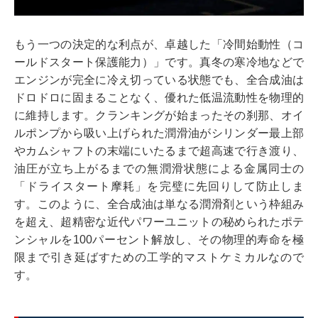
もう一つの決定的な利点が、卓越した「冷間始動性（コ
ールドスタート保護能力）」です。真冬の寒冷地などで
エンジンが完全に冷え切っている状態でも、全合成油は
ドロドロに固まることなく、優れた低温流動性を物理的
に維持します。クランキングが始まったその刹那、オイ
ルポンプから吸い上げられた潤滑油がシリンダー最上部
やカムシャフトの末端にいたるまで超高速で行き渡り、
油圧が立ち上がるまでの無潤滑状態による金属同士の
「ドライスタート摩耗」を完璧に先回りして防止しま
す。このように、全合成油は単なる潤滑剤という枠組み
を超え、超精密な近代パワーユニットの秘められたポテ
ンシャルを100パーセント解放し、その物理的寿命を極
限まで引き延ばすための工学的マストケミカルなので
す。