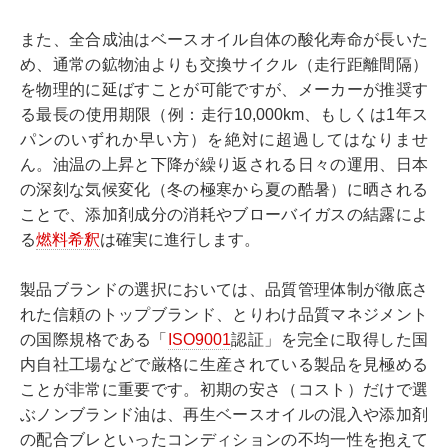
また、全合成油はベースオイル自体の酸化寿命が長いた
め、通常の鉱物油よりも交換サイクル（走行距離間隔）
を物理的に延ばすことが可能ですが、メーカーが推奨す
る最長の使用期限（例：走行10,000km、もしくは1年ス
パンのいずれか早い方）を絶対に超過してはなりませ
ん。油温の上昇と下降が繰り返される日々の運用、日本
の深刻な気候変化（冬の極寒から夏の酷暑）に晒される
ことで、添加剤成分の消耗やブローバイガスの結露によ
る
燃料希釈
は確実に進行します。
製品ブランドの選択においては、品質管理体制が徹底さ
れた信頼のトップブランド、とりわけ品質マネジメント
の国際規格である「
ISO9001
認証」を完全に取得した国
内自社工場などで厳格に生産されている製品を見極める
ことが非常に重要です。初期の安さ（コスト）だけで選
ぶノンブランド油は、再生ベースオイルの混入や添加剤
の配合ブレといったコンディションの不均一性を抱えて