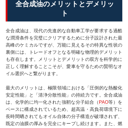
全合成油のメリットとデメリッ
ト
全合成油は、現代の先進的な自動車工学が要求する過酷
な潤滑条件を完璧にクリアするために分子設計された最
高峰のケミカルですが、万能に見えるその特異な性状の
裏側には、トレードオフとなる明確な物理的デメリット
も存在します。メリットとデメリットの双方を科学的に
正しく理解することこそが、愛車を守るための賢明なオ
イル選択へと繋がります。
最大のメリットは、極限領域における「圧倒的な熱酸化
安定性能」と「清浄分散性能」の持続力です。全合成油
は、化学的に均一化された強靭な分子結合（
PAO
等）を
ベースに構成されているため、超高温・高負荷環境下に
長時間晒されてもオイル自体の分子構造が破壊されず、
既定の油膜の厚みを完全にキープし続けます。また、燃