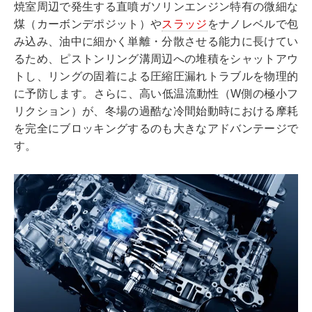
焼室周辺で発生する直噴ガソリンエンジン特有の微細な
煤（カーボンデポジット）や
スラッジ
をナノレベルで包
み込み、油中に細かく単離・分散させる能力に長けてい
るため、ピストンリング溝周辺への堆積をシャットアウ
トし、リングの固着による圧縮圧漏れトラブルを物理的
に予防します。さらに、高い低温流動性（W側の極小フ
リクション）が、冬場の過酷な冷間始動時における摩耗
を完全にブロッキングするのも大きなアドバンテージで
す。