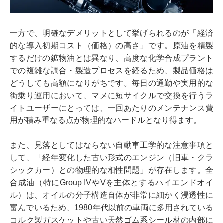
一方で、明確なデメリットとして挙げられるのが「経済
的な導入初期コスト（価格）の高さ」です。原油を精製
するだけの鉱物油とは異なり、高度な化学合成プラント
での複雑な調合・製造プロセスを経るため、製品価格は
どうしても高額になりがちです。毎日の通勤や実用的な
街乗り運用において、マメに短サイクルで交換を行うラ
イトユーザーにとっては、一回あたりのメンテナンス費
用が積み重なる点が物理的なハードルとなり得ます。
また、見落としてはならない自動車工学的な注意事項と
して、「経年変化した古い形式のエンジン（旧車・クラ
シックカー）との物理的な相性問題」が存在します。全
合成油（特にGroup IVやVを主体とするハイエンドオイ
ル）は、オイルの分子構造自体が非常に細かく浸透性に
富んでいるため、1980年代以前の車両に多用されている
コルク製ガスケットや古い天然ゴム系シール材の内部に