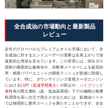
全合成油の市場動向と最新製品
レビュー
近年のグローバルなプレミアムオイル市場において、全
合成油に対するエンドユーザーの需要は右肩上がりで加
速度的な増加を見せています。この背景には、排出ガス
規制の徹底的な厳格化や、自動車メーカーによる超高効
率・精密パワーユニットの開発ラッシュが密接に関係し
ています。特に、ダウンサイジング直噴ターボエンジン
における
LSPI
（
低速早期着火
）の防止や、
ハイブリッド
車
特有の間欠運転（超・低油温環境）下での極限の耐摩
耗潤滑を高い次元で両立させるためには、鉱物油ベース
では物理的に要求スペックを満たすことができず、全合