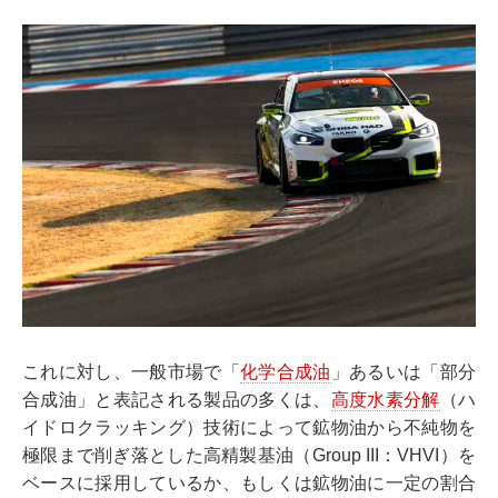
これに対し、一般市場で「
化学合成油
」あるいは「部分
合成油」と表記される製品の多くは、
高度水素分解
（ハ
イドロクラッキング）技術によって鉱物油から不純物を
極限まで削ぎ落とした高精製基油（Group III：VHVI）を
ベースに採用しているか、もしくは鉱物油に一定の割合