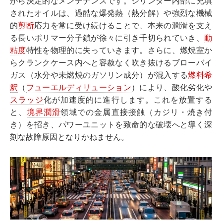
がら決定的なメンテナンスです。シリンダー内部に充填
されたオイルは、過酷な爆発熱（熱分解）や強烈な機械
的
剪断
応力を常に受け続けることで、本来の潤滑を支え
る長いポリマー分子鎖が徐々に引き千切られていき、
動
粘度
特性を物理的に失っていきます。さらに、燃焼室か
らクランクケース内へと容赦なく吹き抜けるブローバイ
ガス（水分や未燃焼のガソリン成分）が混入する
燃料希
釈
（
フューエルディリューション
）により、酸化劣化や
スラッジ
化が加速度的に進行します。これを放置する
と、
境界潤滑
領域での金属直接接触（カジリ・焼き付
き）を招き、パワーユニットを致命的な破壊へと導く深
刻な故障原因となりかねません。