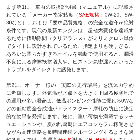
まず第1に、車両の取扱説明書（マニュアル）に記載さ
れている「メーカー指定粘度（
SAE規格
：0W-20、5W-
30など）」および「要求品質規格」の完全な遵守が絶対
条件です。現代の最新エンジンは、超省燃費化を達成す
るために摺動隙間（クリアランス）がミリミクロン単位
でタイトに設計されているため、指定よりも硬すぎる、
あるいは柔らかすぎるオイルを独断で使用すると、潤滑
不良による摩擦抵抗増大や、ピストン気密漏れといった
トラブルをダイレクトに誘発します。
第2に、オーナー様の「実際の走行環境」を流体力学的
に考慮します。外気温が氷点下を大きく下回る極寒地で
の運用が多い場合は、低温ポンピング性能に優れる0Wな
どの低粘度全合成油がドライスタート摩耗の防止に決定
的な効果を発揮します。逆に、重い荷物を満載するシチ
ュエーションや、夏の酷暑期にエアコンをフル稼働させ
ながら高速道路を長時間連続クルージングするような過
酷条件下では、高温高
せん断
粘度（
HTHS粘度
）をしっ