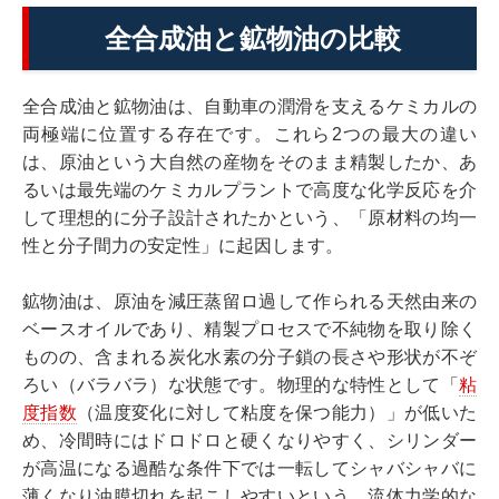
全合成油と鉱物油の比較
全合成油と鉱物油は、自動車の潤滑を支えるケミカルの
両極端に位置する存在です。これら2つの最大の違い
は、原油という大自然の産物をそのまま精製したか、あ
るいは最先端のケミカルプラントで高度な化学反応を介
して理想的に分子設計されたかという、「原材料の均一
性と分子間力の安定性」に起因します。
鉱物油は、原油を減圧蒸留ロ過して作られる天然由来の
ベースオイルであり、精製プロセスで不純物を取り除く
ものの、含まれる炭化水素の分子鎖の長さや形状が不ぞ
ろい（バラバラ）な状態です。物理的な特性として「
粘
度指数
（温度変化に対して粘度を保つ能力）」が低いた
め、冷間時にはドロドロと硬くなりやすく、シリンダー
が高温になる過酷な条件下では一転してシャバシャバに
薄くなり油膜切れを起こしやすいという、流体力学的な