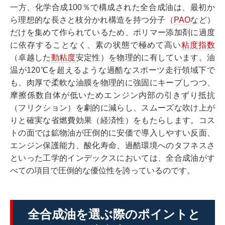
一方、化学合成100％で構成された全合成油は、最初か
ら理想的な長さと枝分かれ構造を持つ分子（
PAO
など）
だけを集めて作られているため、ポリマー添加剤に過度
に依存することなく、素の状態で極めて高い
粘度指数
（卓越した
動粘度
安定性）を物理的に有しています。油
温が120℃を超えるような過酷なスポーツ走行領域下で
も、肉厚で柔軟な油膜を物理的に強固にキープしつつ、
摩擦係数自体が低いためエンジン内部の引きずり抵抗
（フリクション）を劇的に減らし、スムーズな吹け上が
りと確実な省燃費効果（経済性）をもたらします。コス
トの面では鉱物油が圧倒的に安価で導入しやすい反面、
エンジン保護能力、酸化寿命、過酷環境へのタフネスさ
といった工学的インデックスにおいては、全合成油がす
べての項目で圧倒的な優位性を誇っているのです。
全合成油を選ぶ際のポイントと