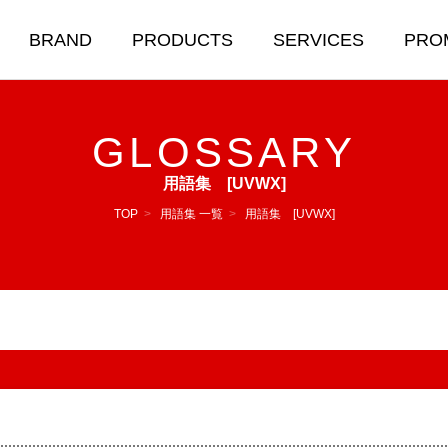
BRAND
PRODUCTS
SERVICES
PRO
GLOSSARY
用語集 [UVWX]
TOP
>
用語集 一覧
>
用語集 [UVWX]
R OIL ＆
BODY CARE
ICALS
洗車＆ボディコーティング
ル&添加剤