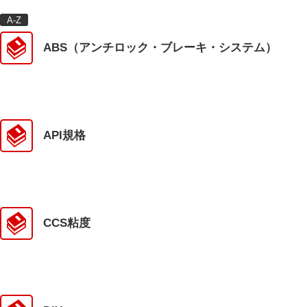
ら行(3)
A-Z
ABS（アンチロック・ブレーキ・システム）
A-Z
UVWX(1)
QRST(9)
MNOP(8)
API規格
IJKL(4)
EFGH(13)
ABCD(15)
CCS粘度