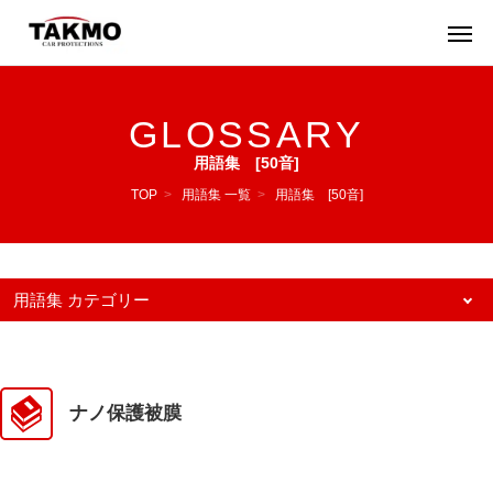
GLOSSARY
用語集 [50音]
TOP
>
用語集 一覧
>
用語集 [50音]
用語集 カテゴリー
50音
あ行(16)
か行(17)
さ行(13)
た行(12)
ナノ保護被膜
な行(5)
は行(14)
ま行(3)
や行(1)