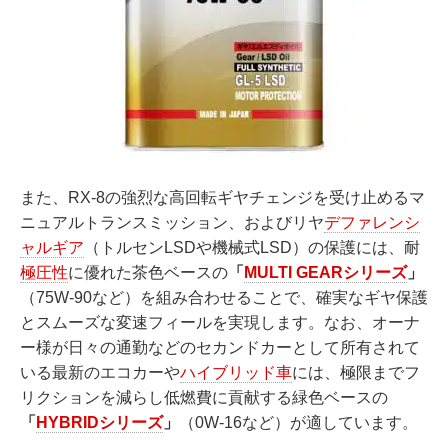
また、RX-8の強烈な高回転ギヤチェンジを受け止めるマ
ニュアルトランスミッション、およびリヤ
デファレンシ
ャルギア
（トルセンLSDや機械式LSD）の保護には、耐
極圧性
に優れた茶色ベースの
「
MULTI GEARシリーズ
」
（75W-90など）を組み合わせることで、確実なギヤ保護
とスムーズな変速フィールを実現します。なお、オーナ
ー様が日々の通勤などのセカンドカーとして所有されて
いる最新のエコカーや
ハイブリッド車
には、極限までフ
リクションを減らし低燃費に貢献する緑色ベースの
「
HYBRIDシリーズ
」
（0W-16など）が適しています。