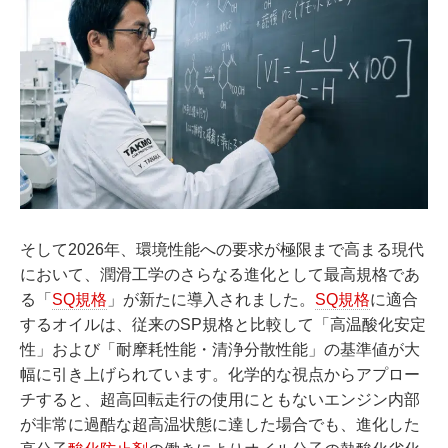
そして2026年、環境性能への要求が極限まで高まる現代
において、潤滑工学のさらなる進化として最高規格であ
る「
SQ規格
」が新たに導入されました。
SQ規格
に適合
するオイルは、従来のSP規格と比較して「高温酸化安定
性」および「耐摩耗性能・清浄分散性能」の基準値が大
幅に引き上げられています。化学的な視点からアプロー
チすると、超高回転走行の使用にともないエンジン内部
が非常に過酷な超高温状態に達した場合でも、進化した