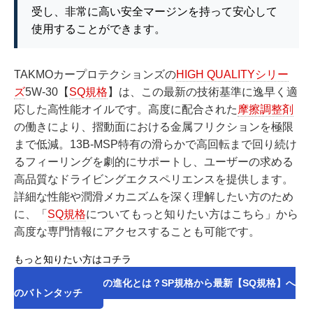
受し、非常に高い安全マージンを持って安心して
使用することができます。
TAKMOカープロテクションズの
HIGH QUALITYシリー
ズ
5W-30【
SQ規格
】は、この最新の技術基準に逸早く適
応した高性能オイルです。高度に配合された
摩擦調整剤
の働きにより、摺動面における金属フリクションを極限
まで低減。13B-MSP特有の滑らかで高回転まで回り続け
るフィーリングを劇的にサポートし、ユーザーの求める
高品質なドライビングエクスペリエンスを提供します。
詳細な性能や潤滑メカニズムを深く理解したい方のため
に、「
SQ規格
についてもっと知りたい方はこちら」から
高度な専門情報にアクセスすることも可能です。
もっと知りたい方はコチラ
2026年API規格の進化とは？SP規格から最新【SQ規格】へ
のバトンタッチ