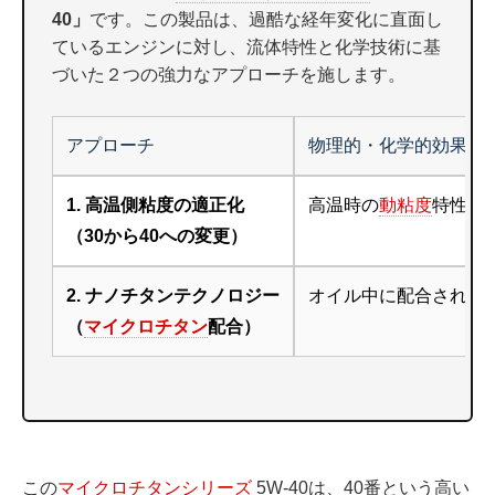
40」
です。この製品は、過酷な経年変化に直面し
ているエンジンに対し、流体特性と化学技術に基
づいた２つの強力なアプローチを施します。
アプローチ
物理的・化学的効果
1. 高温側粘度の適正化
高温時の
動粘度
特性を
（30から40への変更）
2. ナノチタンテクノロジー
オイル中に配合された
（
マイクロチタン
配合）
この
マイクロチタンシリーズ
5W-40は、40番という高い