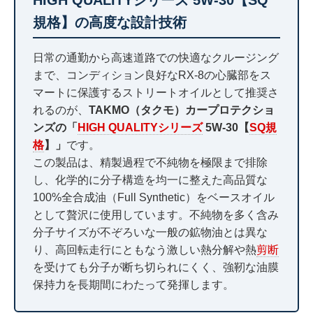
HIGH QUALITYシリーズ 5W-30【SQ
規格】の高度な設計技術
日常の通勤から高速道路での快適なクルージング
まで、コンディション良好なRX-8の心臓部をス
マートに保護するストリートオイルとして推奨さ
れるのが、
TAKMO（タクモ）カープロテクショ
ンズの「
HIGH QUALITYシリーズ
5W-30【
SQ規
格
】」
です。
この製品は、精製過程で不純物を極限まで排除
し、化学的に分子構造を均一に整えた高品質な
100%全合成油（Full Synthetic）をベースオイル
として贅沢に使用しています。不純物を多く含み
分子サイズが不ぞろいな一般の鉱物油とは異な
り、高回転走行にともなう激しい熱分解や熱
剪断
を受けても分子が断ち切られにくく、強靭な油膜
保持力を長期間にわたって発揮します。