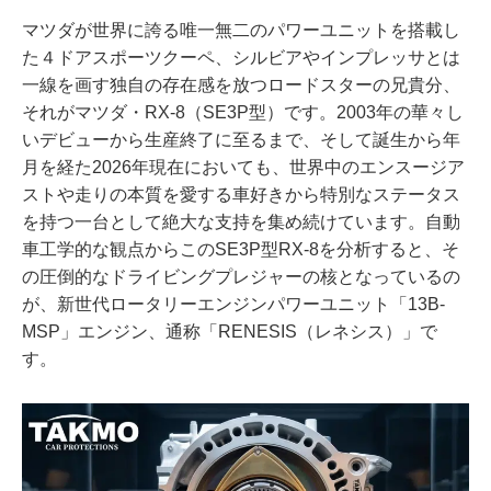
マツダが世界に誇る唯一無二のパワーユニットを搭載し
た４ドアスポーツクーペ、シルビアやインプレッサとは
一線を画す独自の存在感を放つロードスターの兄貴分、
それがマツダ・RX-8（SE3P型）です。2003年の華々し
いデビューから生産終了に至るまで、そして誕生から年
月を経た2026年現在においても、世界中のエンスージア
ストや走りの本質を愛する車好きから特別なステータス
を持つ一台として絶大な支持を集め続けています。自動
車工学的な観点からこのSE3P型RX-8を分析すると、そ
の圧倒的なドライビングプレジャーの核となっているの
が、新世代ロータリーエンジンパワーユニット「13B-
MSP」エンジン、通称「RENESIS（レネシス）」で
す。