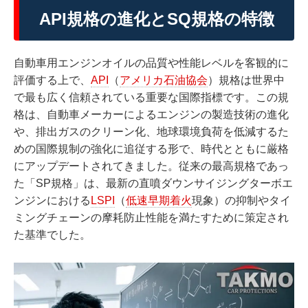
API規格の進化とSQ規格の特徴
自動車用エンジンオイルの品質や性能レベルを客観的に
評価する上で、
API
（
アメリカ石油協会
）規格は世界中
で最も広く信頼されている重要な国際指標です。この規
格は、自動車メーカーによるエンジンの製造技術の進化
や、排出ガスのクリーン化、地球環境負荷を低減するた
めの国際規制の強化に追従する形で、時代とともに厳格
にアップデートされてきました。従来の最高規格であっ
た「SP規格」は、最新の直噴ダウンサイジングターボエ
ンジンにおける
LSPI
（
低速早期着火
現象）の抑制やタイ
ミングチェーンの摩耗防止性能を満たすために策定され
た基準でした。