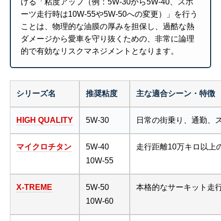
げる「粘度アップ（例：5W-30から5W-40、スポ
ーツ走行時は10W-55や5W-50への変更）」を行う
ことは、物理的な油膜の厚みを担保し、過酷な熱
ダメージから愛車を守り抜くための、非常に論理
的で有効なリスクマネジメントとなります。
シリーズ名
推奨粘度
主な適合シーン・特徴
HIGH QUALITY
5W-30
日常の街乗り、通勤、ス
マイクロチタン
5W-40
走行距離10万キロ以
10W-55
X-TREME
5W-50
本格的なサーキット走
10W-60