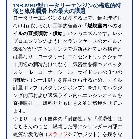
13B-MSP型ロータリーエンジンの構造的特
徴と流体潤滑上の最大の課題
ロータリーエンジンを保護する上で、最も理解し
なければならない工学的宿命が
「燃焼室内へのオ
イルの直接噴射・供給」
のメカニズムです。レシ
プロエンジンのようにクランクケースのオイルと
燃焼室がピストンリングで遮断されている構造と
は異なり、ロータリーはエキセントリックシャフ
ト周辺の潤滑だけでなく、気密性を保つアペック
スシール、コーナーシール、サイドシルの３つの
摺動部（シール類）を摩耗から守るため、オイル
計量ポンプ（メタリングポンプ）を介してハウジ
ング内部および吸気ライン内へエンジンオイルを
直接噴射し、燃料とともに意図的に燃焼させてい
ます。
つまり、オイル自体の「耐熱性」や「潤滑性」は
もちろんのこと、燃焼した際にシリンダー内部に
硬質な炭化物（
スラッジ
やデポジット）を残さな