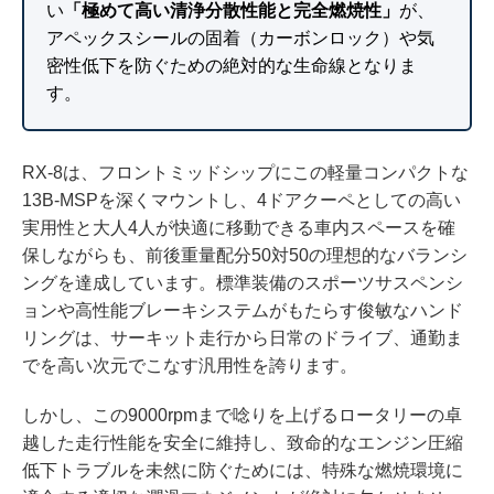
い
「極めて高い清浄分散性能と完全燃焼性」
が、
アペックスシールの固着（カーボンロック）や気
密性低下を防ぐための絶対的な生命線となりま
す。
RX-8は、フロントミッドシップにこの軽量コンパクトな
13B-MSPを深くマウントし、4ドアクーペとしての高い
実用性と大人4人が快適に移動できる車内スペースを確
保しながらも、前後重量配分50対50の理想的なバランシ
ングを達成しています。標準装備のスポーツサスペンシ
ョンや高性能ブレーキシステムがもたらす俊敏なハンド
リングは、サーキット走行から日常のドライブ、通勤ま
でを高い次元でこなす汎用性を誇ります。
しかし、この9000rpmまで唸りを上げるロータリーの卓
越した走行性能を安全に維持し、致命的なエンジン圧縮
低下トラブルを未然に防ぐためには、特殊な燃焼環境に