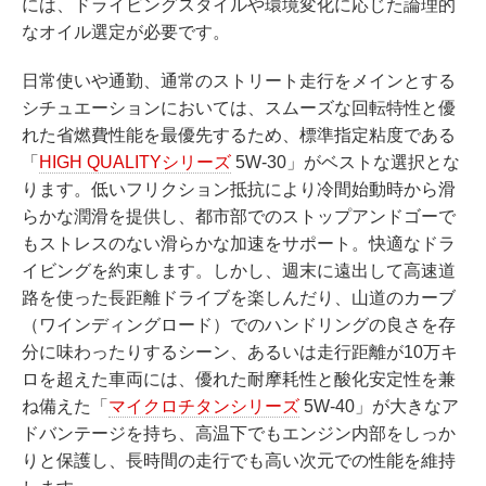
には、ドライビングスタイルや環境変化に応じた論理的
なオイル選定が必要です。
日常使いや通勤、通常のストリート走行をメインとする
シチュエーションにおいては、スムーズな回転特性と優
れた省燃費性能を最優先するため、標準指定粘度である
「
HIGH QUALITYシリーズ
5W-30」がベストな選択とな
ります。低いフリクション抵抗により冷間始動時から滑
らかな潤滑を提供し、都市部でのストップアンドゴーで
もストレスのない滑らかな加速をサポート。快適なドラ
イビングを約束します。しかし、週末に遠出して高速道
路を使った長距離ドライブを楽しんだり、山道のカーブ
（ワインディングロード）でのハンドリングの良さを存
分に味わったりするシーン、あるいは走行距離が10万キ
ロを超えた車両には、優れた耐摩耗性と酸化安定性を兼
ね備えた「
マイクロチタンシリーズ
5W-40」が大きなア
ドバンテージを持ち、高温下でもエンジン内部をしっか
りと保護し、長時間の走行でも高い次元での性能を維持