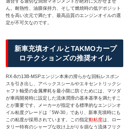
適合する適切な潤滑マネジメントが絶対に欠かせませ
ん。耐熱性、油膜保持力、そして燃焼時の低デポジット
性を高い次元で満たす、最高品質のエンジンオイルの選
定が不可欠なのです。
新車充填オイルとTAKMOカープ
ロテクションズの推奨オイル
RX-8の13B-MSPエンジン本来の滑らかな回転レスポン
スを引き出し、アペックスシールやエキセントリックシ
ャフト軸受の金属摩耗を最小限に防ぐためには、マツダ
が車両開発時に設定した流体潤滑の基本基準を満たすこ
とが重要です。メーカーが指定する標準的なエンジンオ
イル粘度グレードは「5W-30」であり、新車充填時にも
この粘度が採用されています。この指定
動粘度
は、ロー
タリー特有のシャープな吹け上がりを損なう流体フリク