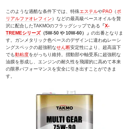
このような過酷な条件下では、特殊
エステル
や
PAO
（
ポ
リアルファオレフィン
）などの最高級ベースオイルを贅
沢に配合したTAKMOのフラッグシップである
「
X-
TREMEシリーズ
（5W-50 や 10W-60）」
の出番となりま
す。ガンメタリック色ベースのデザインに違わぬレーシ
ングスペックの超強靭な
せん断
安定性により、超高温下
でも
動粘度
をがっちり維持。摺動部や軸受系に超強靭な
油膜を形成し、エンジンの耐久性を飛躍的に高めて本来
の限界パフォーマンスを安全に引き出すことができま
す。