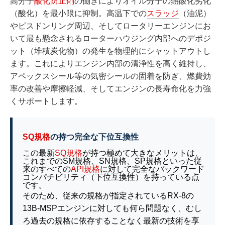
高分子
酸化防止剤
の働きによりオイル分子の熱酸化劣化
（酸化）を最小限に抑制。高温下での
スラッジ
（油泥）
やピスドンリング周辺、そしてロータリーエンジンにお
いて最も懸念されるローターハウジング内部へのデポジ
ット（堆積炭化物）の発生を物理的にシャットアウトし
ます。これによりエンジン内部の清浄性を高く維持し、
アペックスシール等の気密シールの固着を防ぎ、燃費効
率の改善や摩擦軽減、そしてエンジンの長寿命化を力強
くサポートします。
SQ規格
の持つ完全な下位互換性
この最新
SQ規格
が持つ極めて大きなメリットは、
これまでのSM規格、SN規格、SP規格といった従
来のすべての
API規格
に対して完全なバックワード
コンパチビリティ（下位互換性）を持っている点
です。
そのため、従来の規格が指定されているRX-8の
13B-MSPエンジンに対しても何ら問題なく、むし
ろ過去の規格に依存することなく最新の技術を享