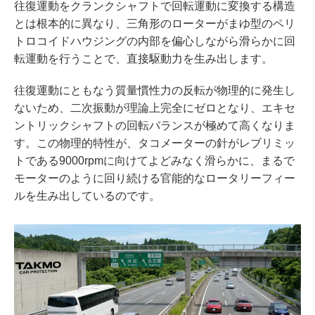
往復運動をクランクシャフトで回転運動に変換する構造
とは根本的に異なり、三角形のローターがまゆ型のペリ
トロコイドハウジングの内部を偏心しながら滑らかに回
転運動を行うことで、直接駆動力を生み出します。
往復運動にともなう質量慣性力の反転が物理的に発生し
ないため、二次振動が理論上完全にゼロとなり、エキセ
ントリックシャフトの回転バランスが極めて高くなりま
す。この物理的特性が、タコメーターの針がレブリミッ
トである9000rpmに向けてよどみなく滑らかに、まるで
モーターのように回り続ける官能的なロータリーフィー
ルを生み出しているのです。