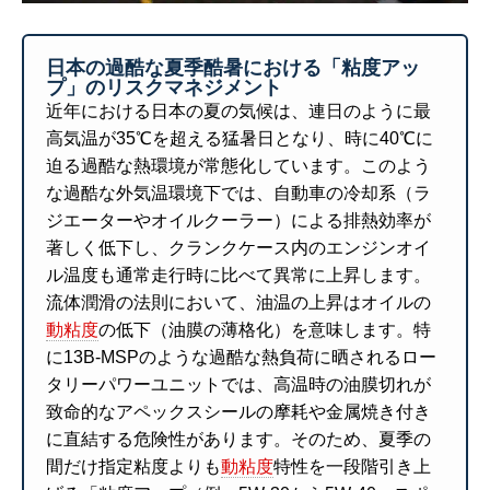
日本の過酷な夏季酷暑における「粘度アッ
プ」のリスクマネジメント
近年における日本の夏の気候は、連日のように最
高気温が35℃を超える猛暑日となり、時に40℃に
迫る過酷な熱環境が常態化しています。このよう
な過酷な外気温環境下では、自動車の冷却系（ラ
ジエーターやオイルクーラー）による排熱効率が
著しく低下し、クランクケース内のエンジンオイ
ル温度も通常走行時に比べて異常に上昇します。
流体潤滑の法則において、油温の上昇はオイルの
動粘度
の低下（油膜の薄格化）を意味します。特
に13B-MSPのような過酷な熱負荷に晒されるロー
タリーパワーユニットでは、高温時の油膜切れが
致命的なアペックスシールの摩耗や金属焼き付き
に直結する危険性があります。そのため、夏季の
間だけ指定粘度よりも
動粘度
特性を一段階引き上