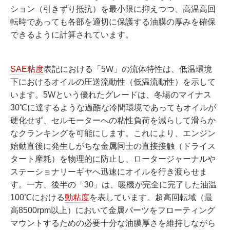
ション（引きずり抵抗）を最小限に抑えつつ、高温高回
転時であっても各部を適切に保護する油膜の厚みを確保
できるように計算されています。
SAE粘度
表記における「5W」の流体特性は、低温環境
下におけるオイルの圧送流動性（低温流動性）を示して
います。5Wという優れたグレードは、冬場のマイナス
30℃に達するような過酷な冷間環境であってもオイルが
硬化せず、セルモーターへの粘性負荷を減らして滑らか
なクランキングを可能にします。これにより、エンジン
始動直後に発生しがちな金属同士の直接接触（ドライス
タート摩耗）を物理的に防止し、ロータージャーナルや
ステーショナリーギヤへ迅速にオイルを行き渡らせま
す。一方、後半の「30」は、暖機が完全に完了した油温
100℃における
動粘度
を表しています。超高回転域（最
高8500rpm以上）において金属パーツをフローティング
マウントするための必要十分な油膜厚さを維持しながら