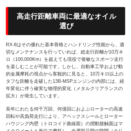
高走行距離車両に最適なオイル
選び
RX-8はその優れた基本骨格とハンドリング性能から、適
切なメンテナンスを行っていれば、総走行距離が10万キ
ロ（100,000Km）を超えても現役で俊敏なスポーツ走行
を楽しむことが可能です。しかし、自動車工学および動
的金属摩耗の視点から客観的に見ると、10万キロ以上の
タフな距離を走破した13B-MSPエンジンの内部には、経
年変化に伴う確実な物理的変化（メタルクリアランスの
拡大）が発生しています。
長年にわたる何千万回、何億回におよぶローターの高速
回転や高負荷走行により、アペックスシールとローター
ハウジング内壁（トロコイド曲線面）の摺動接触面はマ
イクロメートル単位で摩耗し、金属部品間の隙間（クリ