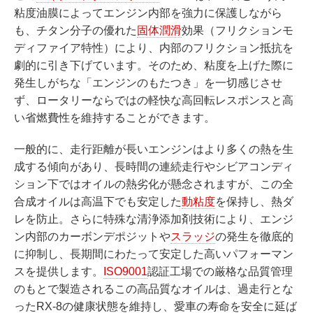
粘度油膜によってエンジン内部を強力に保護しながら
も、チタン分子の優れた
固体潤滑
効果（フリクションモ
ディファイア特性）により、内部のフリクション抵抗を
劇的に引き下げています。そのため、粘度を上げた際に
発生しがちな「エンジンのもたつき」を一切感じさせ
ず、ロータリーならではの軽快な高回転レスポンスと高
い省燃費性を維持することができます。
一般的に、走行距離が長いエンジンはより多くの熱を生
成する傾向があり、長時間の連続走行やシビアコンディ
ション下ではオイルの熱劣化が懸念されますが、この全
合成オイルは高温下でも安定した
動粘度
を保持し、熱ダ
レを防止。さらに特殊な清浄添加剤技術により、エンジ
ン内部のカーボンデポジットや
スラッジ
の発生を徹底的
に抑制し、長期間にわたって安定した高いパフォーマン
スを提供します。
ISO9001
認証工場での厳格な品質管理
のもとで製造されるこの高品質なオイルは、過走行とな
ったRX-8の健康状態を維持し、愛車の寿命を安全に延ば