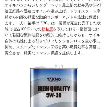
オイルパンからシリンダーヘッド最上部の動弁系やS-VT
油圧経路へ迅速にオイルを汲み上げ、ドライスタート摩
耗から内部の精密な動的コンポーネントを迅速に保護し
ます。一方、後半の「30」は、暖機が完全に完了した状
態（油温100℃）での
動粘度
を表しており、摺動面にお
いて強固な流体油膜を物理的に維持しながらも、オイル
自体の粘性による引きずりフリクションロスを最小限に
抑制。スムーズなエンジン回転と高い燃費効率を高度に
両立させ、確実なエンジン保護を提供します。