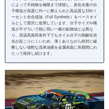
によって不純物を極限まで排除し、炭化水素の分
子構造が高度に均一に整えられた高品質な100パ
ーセント全合成油（Full Synthetic）をベースオイ
ルとして贅沢に使用しています。分子サイズや構
造が不ぞろいで熱に弱い一般の鉱物油とは異な
り、高温高負荷条件下でもオイル分子の熱酸化劣
化が起こりにくいため、薄くありながら絶対に破
断しない強靭な流体油膜を金属表面に長期間にわ
たって維持し続けます。