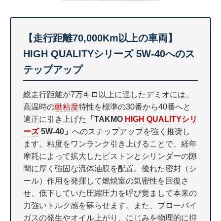
【走行距離70,000Km以上の車両】
HIGH QUALITYシリーズ 5W-40へのス
テップアップ
総走行距離が7万キロ以上に達したデミオには、
高温時の
動粘度
特性を標準の30番から40番へと
適正に引き上げた
「TAKMO
HIGH QUALITYシリ
ーズ
5W-40」
へのステップアップを強く推奨し
ます。粘度をワンランク引き上げることで、経年
摩耗によって拡大したピストンとシリンダーの隙
間に厚く強固な流体油膜を配置。優れた密封（シ
ール）作用を発揮して燃焼室の気密性を回復さ
せ、低下していた圧縮圧力を呼び覚まして本来の
力強いトルク感を蘇らせます。また、ブローバイ
ガスの発生やオイル上がり、にじみを物理的に抑