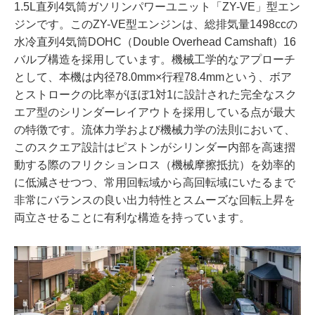
1.5L直列4気筒ガソリンパワーユニット「ZY-VE」型エン
ジンです。このZY-VE型エンジンは、総排気量1498ccの
水冷直列4気筒DOHC（Double Overhead Camshaft）16
バルブ構造を採用しています。機械工学的なアプローチ
として、本機は内径78.0mm×行程78.4mmという、ボア
とストロークの比率がほぼ1対1に設計された完全なスク
エア型のシリンダーレイアウトを採用している点が最大
の特徴です。流体力学および機械力学の法則において、
このスクエア設計はピストンがシリンダー内部を高速摺
動する際のフリクションロス（機械摩擦抵抗）を効率的
に低減させつつ、常用回転域から高回転域にいたるまで
非常にバランスの良い出力特性とスムーズな回転上昇を
両立させることに有利な構造を持っています。