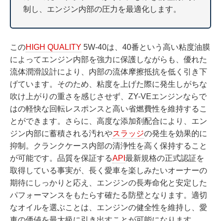
制し、エンジン内部の圧力を最適化します。
この
HIGH QUALITY
5W-40は、40番という高い粘度油膜
によってエンジン内部を強力に保護しながらも、優れた
流体潤滑設計により、内部の流体摩擦抵抗を低く引き下
げています。そのため、粘度を上げた際に発生しがちな
吹け上がりの重さを感じさせず、ZY-VEエンジンならで
はの軽快な回転レスポンスと高い省燃費性を維持するこ
とができます。さらに、高度な添加剤配合により、エン
ジン内部に蓄積される汚れや
スラッジ
の発生を効果的に
抑制。クランクケース内部の清浄性を高く保持すること
が可能です。品質を保証する
API
最新規格の正式認証を
取得している事実が、長く愛車を楽しみたいオーナーの
期待にしっかりと応え、エンジンの長寿命化と安定した
パフォーマンスをもたらす確たる防壁となります。適切
なオイルを選ぶことは、エンジンの健全性を維持し、愛
車の価値を最大級に引き出すことが可能になります。