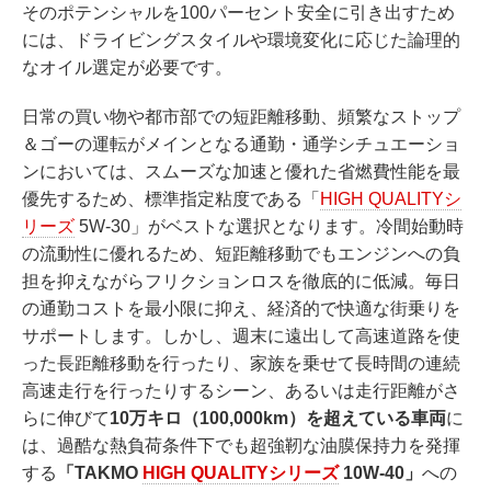
そのポテンシャルを100パーセント安全に引き出すため
には、ドライビングスタイルや環境変化に応じた論理的
なオイル選定が必要です。
日常の買い物や都市部での短距離移動、頻繁なストップ
＆ゴーの運転がメインとなる通勤・通学シチュエーショ
ンにおいては、スムーズな加速と優れた省燃費性能を最
優先するため、標準指定粘度である「
HIGH QUALITYシ
リーズ
5W-30」がベストな選択となります。冷間始動時
の流動性に優れるため、短距離移動でもエンジンへの負
担を抑えながらフリクションロスを徹底的に低減。毎日
の通勤コストを最小限に抑え、経済的で快適な街乗りを
サポートします。しかし、週末に遠出して高速道路を使
った長距離移動を行ったり、家族を乗せて長時間の連続
高速走行を行ったりするシーン、あるいは走行距離がさ
らに伸びて
10万キロ（100,000km）を超えている車両
に
は、過酷な熱負荷条件下でも超強靭な油膜保持力を発揮
する
「TAKMO
HIGH QUALITYシリーズ
10W-40」
への