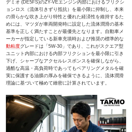
デミオ (DE5FS)のZY-VEエンジン内部におけるフリクシ
ョンロス（流体引きずり抵抗）を最小限に抑制し、本来
の滑らかな吹き上がり特性と優れた経済性を維持するた
めには、マツダが車両開発時に設定した流体潤滑の基本
基準を正しく満たすことが最優先となります。自動車メ
ーカーが指定している新車充填時および推奨の標準的な
動粘度
グレードは「5W-30」であり、これがスクエア型
ユニット内部における内部フリクションを最小限に引き
下げ、シャープなアクセルレスポンスを確保しながら、
過酷な高温・高負荷時であってもベアリングメタルを確
実に保護する油膜の厚みを確保できるように、流体潤滑
理論に基づいて極めて緻密に計算されています。