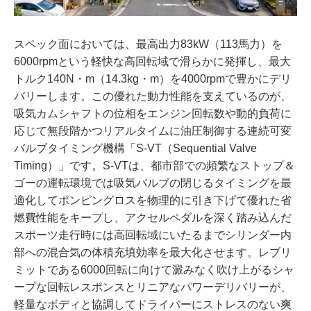
スペック面においては、最高出力83kW（113馬力）を
6000rpmという軽快な高回転域で滑らかに発揮し、最大
トルク140N・m（14.3kg・m）を4000rpmで豊かにデリ
バリーします。この優れた動力性能を支えているのが、
吸気カムシャフトの位相をエンジン回転数や動的負荷に
応じて無段階かつリアルタイムに油圧制御する連続可変
バルブタイミング機構「S-VT（Sequential Valve
Timing）」です。S-VTは、都市部での頻繁なストップ＆
ゴーの運転環境では吸気バルブの閉じるタイミングを最
適化してポンピングロスを物理的に引き下げて優れた省
燃費性能をキープし、アクセルペダルを深く踏み込んだ
スポーツ走行時には高回転域にいたるまでシリンダー内
部への混合気の体積充填効率を最大化させます。レブリ
ミットである6000回転に向けて澱みなく吹け上がるシャ
ープな回転レスポンスとリニアなパワーデリバリーが、
軽量なボディと協調してドライバーにストレスのない爽