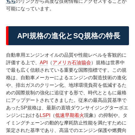
ちら
のリンクから高度な技術情報にアクセスすることが
可能になっています。
API規格の進化とSQ規格の特長
自動車用エンジンオイルの品質や性能レベルを客観的に
評価する上で、
API
（
アメリカ石油協会
）規格は世界中
で最も広く信頼されている重要な国際指標です。この規
格は、自動車メーカーによるエンジンの製造技術の進化
や、排出ガスのクリーン化、地球環境負荷を低減するた
めの国際規制の強化に追従する形で、時代とともに厳格
にアップデートされてきました。従来の最高品質基準で
あったSP規格は、最新の直噴ダウンサイジングターボエ
ンジンにおける
LSPI
（
低速早期着火
現象）の抑制や、タ
イミングチェーンの動的な摩耗防止性能を満たすために
策定された基準であり、高温でのエンジン保護や燃費向