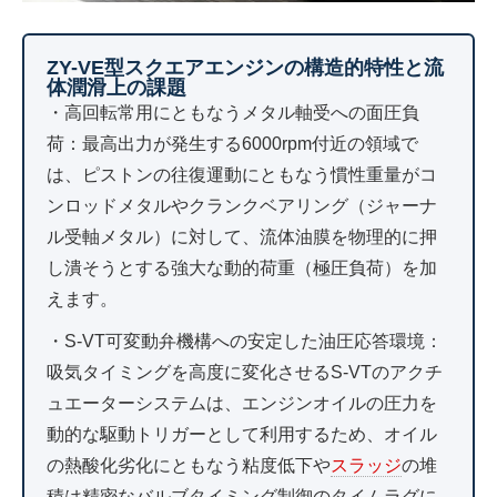
ZY-VE型スクエアエンジンの構造的特性と流
体潤滑上の課題
・高回転常用にともなうメタル軸受への面圧負
荷：最高出力が発生する6000rpm付近の領域で
は、ピストンの往復運動にともなう慣性重量がコ
ンロッドメタルやクランクベアリング（ジャーナ
ル受軸メタル）に対して、流体油膜を物理的に押
し潰そうとする強大な動的荷重（極圧負荷）を加
えます。
・S-VT可変動弁機構への安定した油圧応答環境：
吸気タイミングを高度に変化させるS-VTのアクチ
ュエーターシステムは、エンジンオイルの圧力を
動的な駆動トリガーとして利用するため、オイル
の熱酸化劣化にともなう粘度低下や
スラッジ
の堆
積は精密なバルブタイミング制御のタイムラグに