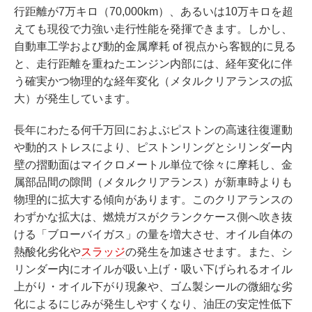
行距離が7万キロ（70,000km）、あるいは10万キロを超
えても現役で力強い走行性能を発揮できます。しかし、
自動車工学および動的金属摩耗 of 視点から客観的に見る
と、走行距離を重ねたエンジン内部には、経年変化に伴
う確実かつ物理的な経年変化（メタルクリアランスの拡
大）が発生しています。
長年にわたる何千万回におよぶピストンの高速往復運動
や動的ストレスにより、ピストンリングとシリンダー内
壁の摺動面はマイクロメートル単位で徐々に摩耗し、金
属部品間の隙間（メタルクリアランス）が新車時よりも
物理的に拡大する傾向があります。このクリアランスの
わずかな拡大は、燃焼ガスがクランクケース側へ吹き抜
ける「ブローバイガス」の量を増大させ、オイル自体の
熱酸化劣化や
スラッジ
の発生を加速させます。また、シ
リンダー内にオイルが吸い上げ・吸い下げられるオイル
上がり・オイル下がり現象や、ゴム製シールの微細な劣
化によるにじみが発生しやすくなり、油圧の安定性低下