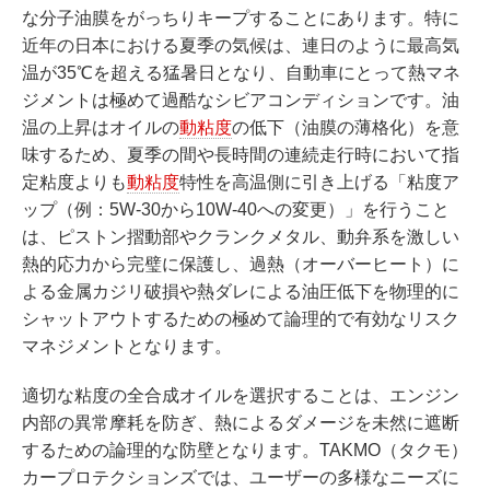
な分子油膜をがっちりキープすることにあります。特に
近年の日本における夏季の気候は、連日のように最高気
温が35℃を超える猛暑日となり、自動車にとって熱マネ
ジメントは極めて過酷なシビアコンディションです。油
温の上昇はオイルの
動粘度
の低下（油膜の薄格化）を意
味するため、夏季の間や長時間の連続走行時において指
定粘度よりも
動粘度
特性を高温側に引き上げる「粘度ア
ップ（例：5W-30から10W-40への変更）」を行うこと
は、ピストン摺動部やクランクメタル、動弁系を激しい
熱的応力から完璧に保護し、過熱（オーバーヒート）に
よる金属カジリ破損や熱ダレによる油圧低下を物理的に
シャットアウトするための極めて論理的で有効なリスク
マネジメントとなります。
適切な粘度の全合成オイルを選択することは、エンジン
内部の異常摩耗を防ぎ、熱によるダメージを未然に遮断
するための論理的な防壁となります。TAKMO（タクモ）
カープロテクションズでは、ユーザーの多様なニーズに