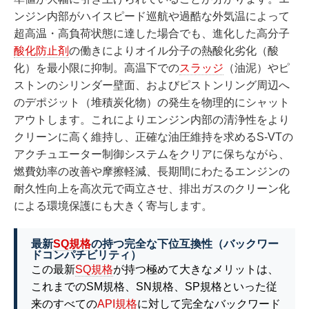
ンジン内部がハイスピード巡航や過酷な外気温によって
超高温・高負荷状態に達した場合でも、進化した高分子
酸化防止剤
の働きによりオイル分子の熱酸化劣化（酸
化）を最小限に抑制。高温下での
スラッジ
（油泥）やピ
ストンのシリンダー壁面、およびピストンリング周辺へ
のデポジット（堆積炭化物）の発生を物理的にシャット
アウトします。これによりエンジン内部の清浄性をより
クリーンに高く維持し、正確な油圧維持を求めるS-VTの
アクチュエーター制御システムをクリアに保ちながら、
燃費効率の改善や摩擦軽減、長期間にわたるエンジンの
耐久性向上を高次元で両立させ、排出ガスのクリーン化
による環境保護にも大きく寄与します。
最新
SQ規格
の持つ完全な下位互換性（バックワー
ドコンパチビリティ）
この最新
SQ規格
が持つ極めて大きなメリットは、
これまでのSM規格、SN規格、SP規格といった従
来のすべての
API規格
に対して完全なバックワード