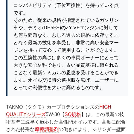
コンパチビリティ（下位互換性）を持っている点
です。
そのため、従来の規格が指定されているガソリン
車や、デミオ(DE5FS)のZY-VEエンジンに対して
も何ら問題なく、むしろ過去の規格に依存するこ
となく最新の技術を享受し、非常に高い安全マー
ジンを持って安心して使用することができます。
この互換性の高さは多くの車両オーナーにとって
大きな安心材料であり、古い品質基準に縛られる
ことなく最新ケミカルの恩恵を受けることができ
ます。オイル交換時の選択肢を広げ、ユーザーに
とっての利便性を大いに高めるものです。
TAKMO（タクモ）カープロテクションズの
HIGH
QUALITYシリーズ
5W-30【
SQ規格
】は、この最新の技
術基準に逸早く適応した高性能オイルです。高度に配合
された特殊な
摩擦調整剤
の働きにより、シリンダー壁面