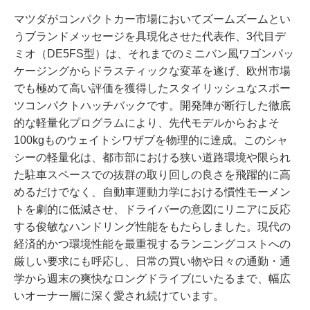
マツダがコンパクトカー市場においてズームズームとい
うブランドメッセージを具現化させた代表作、3代目デ
ミオ（DE5FS型）は、それまでのミニバン風ワゴンパッ
ケージングからドラスティックな変革を遂げ、欧州市場
でも極めて高い評価を獲得したスタイリッシュなスポー
ツコンパクトハッチバックです。開発陣が断行した徹底
的な軽量化プログラムにより、先代モデルからおよそ
100kgものウェイトシワザブを物理的に達成。このシャ
シーの軽量化は、都市部における狭い道路環境や限られ
た駐車スペースでの抜群の取り回しの良さを飛躍的に高
めるだけでなく、自動車運動力学における慣性モーメン
トを劇的に低減させ、ドライバーの意図にリニアに反応
する俊敏なハンドリング性能をもたらしました。現代の
経済的かつ環境性能を最重視するランニングコストへの
厳しい要求にも呼応し、日常の買い物や日々の通勤・通
学から週末の爽快なロングドライブにいたるまで、幅広
いオーナー層に深く愛され続けています。