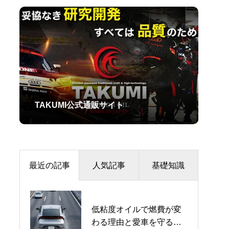
TAKUMI公式通販サイト
最近の記事
人気記事
基礎知識
低粘度オイルで燃費が変
【2026年7月】最新オイ
LSDの種類を徹底比較！
わる理由と愛車を守るオ
ル不足の真相！ナフサ・
オープン・トルセン・機