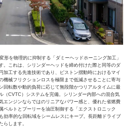
の変形を物理的に抑制する「ダミーヘッドホーニング加工」
す。これは、シリンダーヘッドを締め付けた際と同等のダ
円加工する先進技術であり、ピストン摺動時におけるマイ
の機械フリクションロスを極限まで低減させることに寄与
ン回転数や動的負荷に応じて無段階かつリアルタイムに最
ル（CVTC）システムを完備。シリンダー内部への混合気
気エンジンならではのリニアなパワー感と、優れた省燃費
属ベルトとプーリーを油圧制御する「エクストロニック
最も効率的な回転域をシームレスにキープ。長距離ドライブ
たらします。