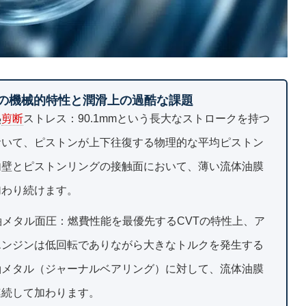
トの機械的特性と潤滑上の過酷な課題
熱
剪断
ストレス：90.1mmという長大なストロークを持つ
おいて、ピストンが上下往復する物理的な平均ピストン
内壁とピストンリングの接触面において、薄い流体油膜
加わり続けます。
軸メタル面圧：燃費性能を最優先するCVTの特性上、ア
エンジンは低回転でありながら大きなトルクを発生する
軸メタル（ジャーナルベアリング）に対して、流体油膜
連続して加わります。