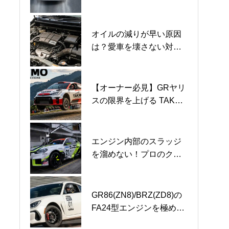
イル選びの注意点
シンナーと潤滑油の違い
械式の違いと”愛車を守る
品質。”を維持するメンテ
ナンス術
オイルの減りが早い原因
2026年API規格の進化と
エンジンオイルメーカー
は？愛車を壊さない対策
は？SP規格から最新
が創る【プレミアムガラ
とオイル選び
【SQ規格】へのバトンタ
スコーティング3000】の
ッチ
正体と想い
【オーナー必見】GRヤリ
【代用不可】DH-2規格オ
TAKMO（旧：TAKUMIモ
スの限界を上げる TAKMO
イル不足に伴う【DL-1規
ーターオイル）、みんカ
の潤滑工学
格】代用の致命的なリス
ラ「2025年 年間大賞」3
クと真実。
部門受賞
エンジン内部のスラッジ
【プロが断言】新車
【知っておきたい】エン
を溜めない！プロのクリ
1000kmでのオイル交換は
ジンオイルの交換時期の
ーン維持術
必要？「慣らし運転」の
正解とは？
真実と鉄粉のリスク
GR86(ZN8)/BRZ(ZD8)の
0W-20エンジンオイルの
高性能エンジンオイルX-
FA24型エンジンを極め
限界と真実！最新SQ規格
TREMEシリーズはなぜ最
る！走行別オイル選びの
と選び方
新規格ではない？