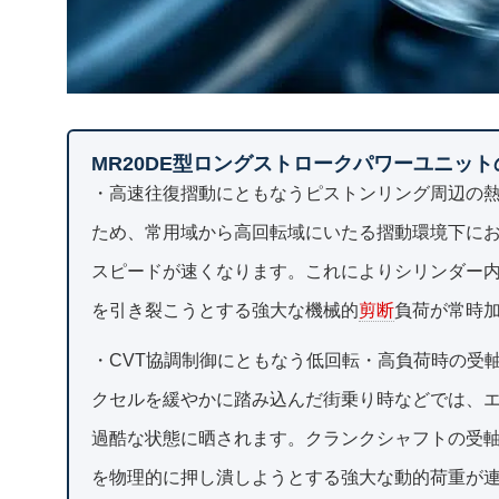
MR20DE型ロングストロークパワーユニッ
・高速往復摺動にともなうピストンリング周辺の
ため、常用域から高回転域にいたる摺動環境下に
スピードが速くなります。これによりシリンダー
を引き裂こうとする強大な機械的
剪断
負荷が常時
・CVT協調制御にともなう低回転・高負荷時の受
クセルを緩やかに踏み込んだ街乗り時などでは、
過酷な状態に晒されます。クランクシャフトの受
を物理的に押し潰しようとする強大な動的荷重が