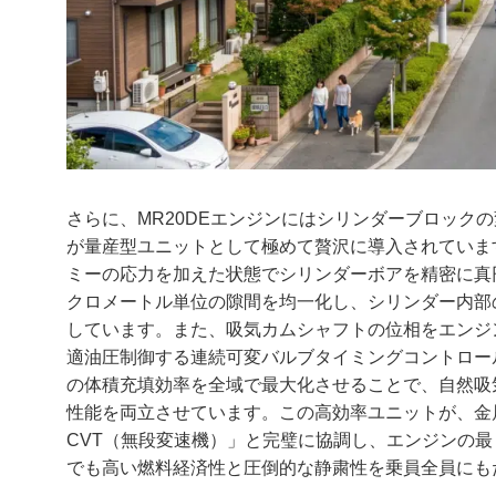
さらに、MR20DEエンジンにはシリンダーブロック
が量産型ユニットとして極めて贅沢に導入されていま
ミーの応力を加えた状態でシリンダーボアを精密に真
クロメートル単位の隙間を均一化し、シリンダー内部
しています。また、吸気カムシャフトの位相をエンジ
適油圧制御する連続可変バルブタイミングコントロー
の体積充填効率を全域で最大化させることで、自然吸
性能を両立させています。この高効率ユニットが、金
CVT（無段変速機）」と完璧に協調し、エンジンの
でも高い燃料経済性と圧倒的な静粛性を乗員全員にも