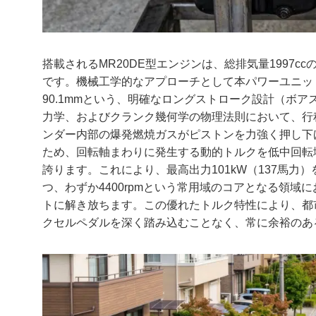
搭載されるMR20DE型エンジンは、総排気量1997c
です。機械工学的なアプローチとして本パワーユニット
90.1mmという、明確なロングストローク設計（ボア
力学、およびクランク幾何学の物理法則において、行
ンダー内部の爆発燃焼ガスがピストンを力強く押し下
ため、回転軸まわりに発生する動的トルクを低中回転
誇ります。これにより、最高出力101kW（137馬力）
つ、わずか4400rpmという常用域のコアとなる領域にお
トに解き放ちます。この優れたトルク特性により、都
クセルペダルを深く踏み込むことなく、常に余裕のあ