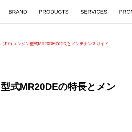
BRAND
PRODUCTS
SERVICES
PRO
 (J10) エンジン型式MR20DEの特長とメンテナンスガイド
ジン型式MR20DEの特長とメン
R OIL ＆
BODY CARE
ICALS
洗車＆ボディコーティング
ル&添加剤