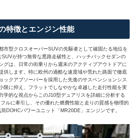
0) の特徴とエンジン性能
都市型クロスオーバーSUVの先駆者として確固たる地位を
なSUVが持つ無骨な悪路走破性と、ハッチバックセダンの
ングは、日常の街乗りから週末のアクティブアウトドアに
提供します。特に欧州の過酷な速度域や荒れた路面で徹底
ョックアブソーバーを採用した先進のサスペンションシス
小限に抑え、フラットでしなやかな卓越した走行性能を実
力学的な視点からこのJ10型デュアリスを詳細に分析する
ワフルに牽引し、その優れた燃費性能と走りの質感を物理的
気筒DOHCパワーユニット「MR20DE」エンジンです。