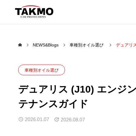
NEWS&Blogs
車種別オイル選び
デュアリス
PRODUCTS
車種別オイル選び
”愛車を守る品質。”
デュアリス (J10) エン
MOTO
CHEM
テナンスガイド
エンジンオイ
2026.01.07
2026.08.07