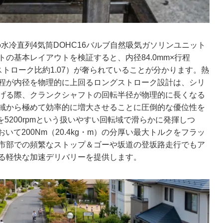
cの水冷直列4気筒DOHC16バルブ自然吸気ガソリンユニット
の基本レイアウトを検証すると、内径84.0mm×行程
ストローク比約1.07）が奢られていることが分かります。熱
程が内径を物理的に上回るロングストローク設計は、シリ
げる際、クランクシャフトの回転半径が物理的に長くなる
域から極めて効率的に増大させることに圧倒的な優位性を
を5200rpmという扱いやすい回転域で滑らかに発揮しつ
いて200Nm（20.4kg・m）の分厚い最大トルクをフラッ
市部での頻繁なストップ＆ゴーや坂道の登坂路走行でもア
る軽快な加速デリバリーを提供します。