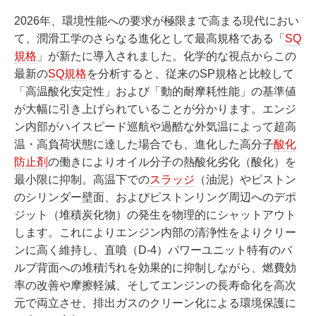
2026年、環境性能への要求が極限まで高まる現代におい
て、潤滑工学のさらなる進化として最高規格である「
SQ
規格
」が新たに導入されました。化学的な視点からこの
最新の
SQ規格
を分析すると、従来のSP規格と比較して
「高温酸化安定性」および「動的耐摩耗性能」の基準値
が大幅に引き上げられていることが分かります。エンジ
ン内部がハイスピード巡航や過酷な外気温によって超高
温・高負荷状態に達した場合でも、進化した高分子
酸化
防止剤
の働きによりオイル分子の熱酸化劣化（酸化）を
最小限に抑制。高温下での
スラッジ
（油泥）やピストン
のシリンダー壁面、およびピストンリング周辺へのデポ
ジット（堆積炭化物）の発生を物理的にシャットアウト
します。これによりエンジン内部の清浄性をよりクリー
ンに高く維持し、直噴（D-4）パワーユニット特有のバ
ルブ背面への堆積汚れを効果的に抑制しながら、燃費効
率の改善や摩擦軽減、そしてエンジンの長寿命化を高次
元で両立させ、排出ガスのクリーン化による環境保護に