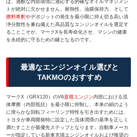
は、過酷な内部環境に適応する的確なオイルマネジメン
トが絶対に欠かせません。耐熱性、油膜保持力、そして
燃料希釈
やデポジットの発生を最小限に抑え切る高い清
浄分散性を兼ね備えた高品質なエンジンオイルを選定す
ることこそが、マークXを長寿命化させ、マシンの健康
を永続的に守るための鍵となるのです。
最適なエンジンオイル選びと
TAKMOのおすすめ
マークX（GRX120）のV6
直噴エンジン
内部における流
体摩擦（内部抵抗）を最小限に抑制し、本来の絹のよう
に滑らかな回転フィーリング特性を引き出すためには、
トヨタが車両開発時に設定した流体潤滑の基準を正しく
満たすことが最優先ステップとなります。自動車メーカ
ーが指定している新車充填エンジンオイルおよび推奨の