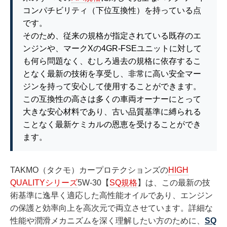
コンパチビリティ（下位互換性）を持っている点
です。
そのため、従来の規格が指定されている既存のエ
ンジンや、マークXの4GR-FSEユニットに対して
も何ら問題なく、むしろ過去の規格に依存するこ
となく最新の技術を享受し、非常に高い安全マー
ジンを持って安心して使用することができます。
この互換性の高さは多くの車両オーナーにとって
大きな安心材料であり、古い品質基準に縛られる
ことなく最新ケミカルの恩恵を受けることができ
ます。
TAKMO（タクモ）カープロテクションズの
HIGH
QUALITYシリーズ
5W-30【
SQ規格
】は、この最新の技
術基準に逸早く適応した高性能オイルであり、エンジン
の保護と効率向上を高次元で両立させています。詳細な
性能や潤滑メカニズムを深く理解したい方のために、
SQ