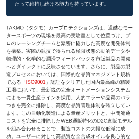
たって維持し続ける能力を持っています。
TAKMO（タクモ）カープロテクションズは、過酷なモー
タースポーツの現場を最高の実験室として位置づけ、プ
ロのレーシングチームと緊密に協力した高度な開発体制
を構築。実際の競技で得られる極限状態の動的データや
物理的・化学的な潤滑フィードバックを市販製品の開発
へとダイレクトに反映させています。さらに、製品の製
造プロセスにおいては、国際的な品質マネジメント規格
である「
ISO9001
」認証をクリアした国内最高峰の精製
工場において、最新鋭の完全オートメーションシステム
による一貫生産ラインを採用。人的エラーや品質のバラ
つきを完全に排除し、高度な品質管理体制を確立してい
ます。この自動化製造による量産メリットと、中間流通
コストを完全に排除したWEB通販特化のD2C直販モデル
を組み合わせることで、製造コストの大幅な低減に成
功。ユーザーに対して高品質な全合成オイルを良心的な