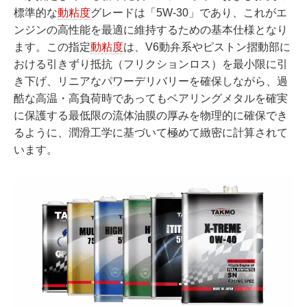
標準的な
動粘度
グレードは「5W-30」であり、これがエ
ンジンの高性能を最適に維持するための基本仕様となり
ます。この指定
動粘度
は、V6動弁系やピストン摺動部に
おける引きずり抵抗（フリクションロス）を最小限に引
き下げ、リニアなパワーデリバリーを確保しながら、過
酷な高温・高負荷時であってもベアリングメタルを確実
に保護する最低限の流体油膜の厚みを物理的に確保でき
るように、潤滑工学に基づいて極めて緻密に計算されて
います。