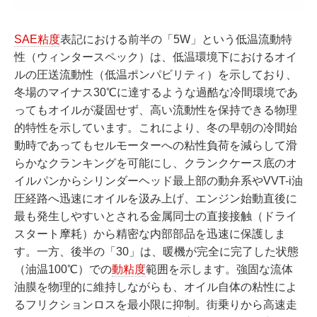
SAE粘度
表記における前半の「5W」という低温流動特
性（ウィンタースペック）は、低温環境下におけるオイ
ルの圧送流動性（低温ポンパビリティ）を示しており、
冬場のマイナス30℃に達するような過酷な冷間環境であ
ってもオイルが凝固せず、高い流動性を保持できる物理
的特性を示しています。これにより、冬の早朝の冷間始
動時であってもセルモーターへの粘性負荷を減らして滑
らかなクランキングを可能にし、クランクケース底のオ
イルパンからシリンダーヘッド最上部の動弁系やVVT-i油
圧経路へ迅速にオイルを汲み上げ、エンジン始動直後に
最も発生しやすいとされる金属同士の直接接触（ドライ
スタート摩耗）から精密な内部部品を迅速に保護しま
す。一方、後半の「30」は、暖機が完全に完了した状態
（油温100℃）での
動粘度
範囲を示します。強固な流体
油膜を物理的に維持しながらも、オイル自体の粘性によ
るフリクションロスを最小限に抑制。街乗りから高速走