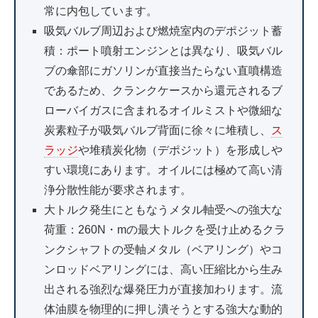
常に内包しています。
吸気バルブ周辺および燃焼室内のデポジット蓄
積：ポート噴射エンジンとは異なり、吸気バル
ブの傘部にガソリンが直接当たらない直噴構造
であるため、クランクケースから還元されるブ
ローバイガスに含まれるオイルミストや微細な
炭素粒子が吸気バルブ背面に徐々に堆積し、
ス
ラッジ
や堆積炭化物（デポジット）を形成しや
すい環境にあります。オイルには極めて高い清
浄分散性能が要求されます。
大トルク発生にともなうメタル軸受への強大な
荷重：260N・mの最大トルクを受け止めるクラ
ンクシャフトの受軸メタル（ベアリング）やコ
ンロッドベアリングには、高い圧縮比から生み
出される強烈な爆発圧力が直接加わります。流
体油膜を物理的に押し潰そうとする強大な動的