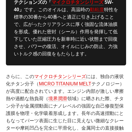
テクションズの「
マイクロチタンシリーズ
5W-
40」
です。このオイルは、高温時の
動粘度
特性を
標準の30番から40番へと適正に引き上げること
で、広がったクリアランスに厚く強固な流体油膜
を形成。優れた密封（シール）作用を発揮して低
下していた圧縮圧力を新車時に近い状態まで回復
させ、パワーの復活、オイルにじみの防止、力強
いトルク感の回復をもたらします。
さらに、この
マイクロチタンシリーズ
には、独自の液状
化チタン分子（
MICRO TITANIUM MELT
テクノロジー）
が高度に配合されています。エンジン内部が激しい摩擦
熱や過酷な熱負荷（
境界潤滑
領域）に晒された際、チタ
ン分子が金属摺動面にナノレベルの強固な自己修復型保
護膜を物理・化学吸着形成します。長年の高速摺動にと
もなってパーツ表面に生じた目に見えない微細なクレー
ターや摩耗凹凸を完全に平滑化し、金属同士の直接接触