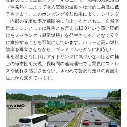
（蒸発熱）によって吸入空気の温度を物理的に急激に低
下させます。このポンピング冷却効果により、シリンダ
ー内部の充填効率が飛躍的に向上するとともに、自然吸
気エンジンとしては異例とも言える12.0という高い圧縮
比をノッキング（異常燃焼）を発生させることなく安全
に維持することを可能にしています。パワーと高い燃料
効率を両立させながら、プレミアムセダンに相応しい、
耳を澄まさなければアイドリングに気付かないほどの極
上の静粛性を実現。長時間の連続運転でも乗員にストレ
スや疲れを感じさせない、きわめて贅沢な走りの質感を
足元から支えています。