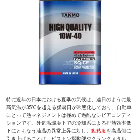
特に近年の日本における夏季の気候は、連日のように最
高気温が35℃を超える猛暑日が常態化しており、自動車
にとって熱マネジメントは極めて過酷なシビアコンディ
ションです。外気温環境下での冷却系による排熱効率低
下にともなう油温の異常上昇に対し、
動粘度
を高温側に
引き上げることは、ピストン摺動部やクランクメタル、