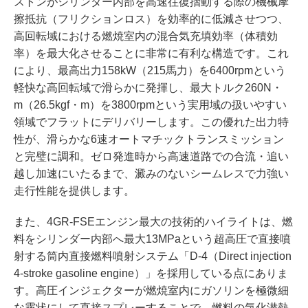
ストンがシリンダー内部を高速往復摺動する際の機械摩
擦抵抗（フリクションロス）を効率的に低減させつつ、
高回転域における燃焼室内の混合気充填効率（体積効
率）を最大化させることに非常に有利な構造です。これ
により、最高出力158kW（215馬力）を6400rpmという
軽快な高回転域で滑らかに発揮し、最大トルク260N・
m（26.5kgf・m）を3800rpmという実用域の扱いやすい
領域でフラットにデリバリーします。この優れた出力特
性が、滑らかな6速オートマチックトランスミッション
と完璧に調和。ゼロ発進時から高速道路での合流・追い
越し加速にいたるまで、澱みのないシームレスで力強い
走行性能を提供します。
また、4GR-FSEエンジン最大の技術的ハイライトは、燃
料をシリンダー内部へ最大13MPaという超高圧で直接噴
射する筒内直接燃料噴射システム「D-4（Direct injection
4-stroke gasoline engine）」を採用している点にありま
す。高圧インジェクターが燃焼室内にガソリンを極微細
な霧状にして直接スプレーすることで、燃料の気化潜熱