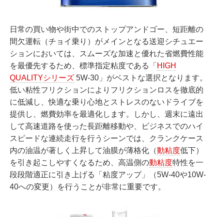
日常の買い物や街中でのストップアンドゴー、短距離の
間欠運転（チョイ乗り）がメインとなる送迎シチュエー
ションにおいては、スムーズな加速と優れた省燃費性能
を最優先するため、標準指定粘度である「
HIGH
QUALITYシリーズ
5W-30」がベストな選択となります。
低い粘性フリクションによりフリクションロスを徹底的
に低減し、快適な乗り心地とストレスのないドライブを
提供し、燃費効率を最適化します。しかし、週末に遠出
して高速道路を使った長距離移動や、ビジネスでのハイ
スピードな連続走行を行うシーンでは、クランクケース
内の油温が著しく上昇して油膜が薄格化（
動粘度
低下）
を引き起こしやすくなるため、高温側の
動粘度
特性を一
段段階適正に引き上げる「粘度アップ」（5W-40や10W-
40への変更）を行うことが非常に重要です。