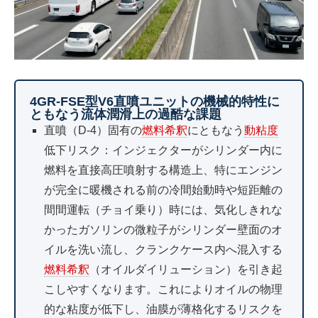
4GR-FSE型V6直噴ユニットの機械的特性に
ともなう流体潤滑上の過酷な課題
直噴（D-4）固有の
燃料希釈
にともなう
動粘度
低下リスク：インジェクターがシリンダー内に
燃料を直接高圧噴射する構造上、特にエンジン
が完全に暖機される前の冷間始動時や短距離の
間間運転（チョイ乗り）時には、気化しきれな
かったガソリンの微粒子がシリンダー壁面のオ
イルを洗い流し、クランクケース内へ混入する
燃料希釈
（オイルダイリューション）を引き起
こしやすくなります。これによりオイルの物理
的な粘度が低下し、油膜が薄格化するリスクを