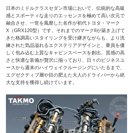
日本のミドルクラスセダン市場において、伝統的な高級
感とスポーティな走りのエッセンスを極めて高い次元で
融合させ、一世を風靡した名作が初代トヨタ・マーク
X（GRX120型）です。それまでのマークIIが築き上げて
きた格調高いスタイリングを受け継ぎながらも、より洗
練された気品溢れるエクステリアデザインと、乗員を優
しく包み込む上質なキャビンスペースを創出。質感の高
さと快適な装備が贅沢に揃っており、日々のビジネスユ
ースから週末のハイウェイクルージングにいたるまで、
エグゼクティブ層や目の肥えた大人のドライバーから絶
大な支持を獲得し続けています。