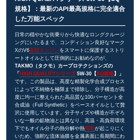
規格】：最新のAPI最高規格に完全適合
した万能スペック
日常の穏やかな街乗りから快適なロングクルージ
ングにいたるまで、コンディション良好なマーク
XのV6
直噴エンジン
をスマートに保護するストリ
ートオイルとして圧倒的にお勧めなのが、
TAKMO（タクモ）カープロテクションズの
「
HIGH QUALITYシリーズ
5W-30【
SQ規格
】」
です。この製品は、高度な精製化学合成プロセス
によって不純物を極限まで排除し、分子構造が高
度に均一に整えられた高品質な100パーセント全
合成油（Full Synthetic）をベースオイルとして贅
沢に使用しています。分子サイズや構造が不ぞろ
いな一般の鉱物油とは異なり、高温・高負荷環境
下でもオイル分子の熱分解や熱
剪断
が起こりにく
いため、強靭な流体油膜を金属表面に長期間にわ