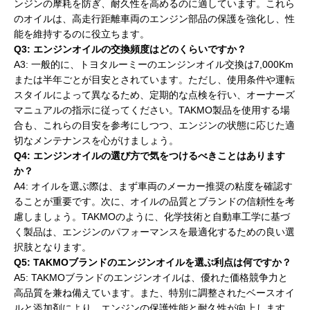
ンジンの摩耗を防ぎ、耐久性を高めるのに適しています。これら
のオイルは、高走行距離車両のエンジン部品の保護を強化し、性
能を維持するのに役立ちます。
Q3: エンジンオイルの交換頻度はどのくらいですか？
A3: 一般的に、トヨタルーミーのエンジンオイル交換は7,000Km
または半年ごとが目安とされています。ただし、使用条件や運転
スタイルによって異なるため、定期的な点検を行い、オーナーズ
マニュアルの指示に従ってください。TAKMO製品を使用する場
合も、これらの目安を参考にしつつ、エンジンの状態に応じた適
切なメンテナンスを心がけましょう。
Q4: エンジンオイルの選び方で気をつけるべきことはあります
か？
A4: オイルを選ぶ際は、まず車両のメーカー推奨の粘度を確認す
ることが重要です。次に、オイルの品質とブランドの信頼性を考
慮しましょう。TAKMOのように、化学技術と自動車工学に基づ
く製品は、エンジンのパフォーマンスを最適化するための良い選
択肢となります。
Q5: TAKMOブランドのエンジンオイルを選ぶ利点は何ですか？
A5: TAKMOブランドのエンジンオイルは、優れた価格競争力と
高品質を兼ね備えています。また、特別に調整されたベースオイ
ルと添加剤により、エンジンの保護性能と耐久性が向上します。