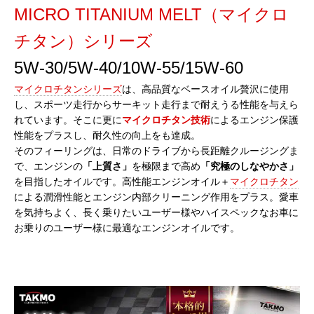
MICRO TITANIUM MELT（マイクロ
チタン）シリーズ
5W-30/5W-40/10W-55/15W-60
マイクロチタンシリーズ
は、高品質なベースオイル贅沢に使用
し、スポーツ走行からサーキット走行まで耐えうる性能を与えら
れています。そこに更に
マイクロチタン技術
によるエンジン保護
性能をプラスし、耐久性の向上をも達成。
そのフィーリングは、日常のドライブから長距離クルージングま
で、エンジンの
「上質さ」
を極限まで高め
「究極のしなやかさ」
を目指したオイルです。高性能エンジンオイル＋
マイクロチタン
による潤滑性能とエンジン内部クリーニング作用をプラス。愛車
を気持ちよく、長く乗りたいユーザー様やハイスペックなお車に
お乗りのユーザー様に最適なエンジンオイルです。