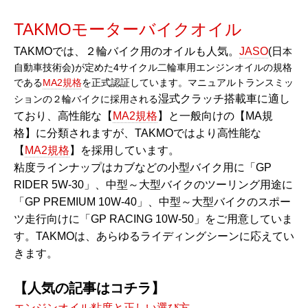
TAKMOモーターバイクオイル
TAKMOでは、２輪バイク用のオイルも人気。
JASO
(日
本
自動車技術会)が定めた4サイクル二輪車用エンジンオイルの規格
である
MA2規格
を正式認証しています。マニュアルトランスミッ
湿式クラッチ搭載車に適し
ションの２輪バイクに採用される
ており、高性能な【
MA2規格
】と一般向けの【MA規
格】に分類されますが、TAKMOではより高性能な
【
MA2規格
】を採用しています。
粘度ラインナップはカブなどの小型バイク用に「GP
RIDER 5W-30」、中型～大型バイクのツーリング用途に
「GP PREMIUM 10W-40」、中型～大型バイクのスポー
ツ走行向けに「GP RACING 10W-50」をご用意していま
す。TAKMOは、あらゆるライディングシーンに応えてい
きます。
【人気の記事はコチラ】
エンジンオイル粘度と正しい選び方