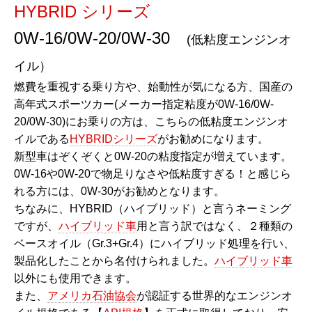
HYBRID シリーズ
0W-16/0W-20/0W-30
(低粘度エンジンオ
イル）
燃費を重視する乗り方や、始動性が気になる方、国産の
高年式スポーツカー(メーカー指定粘度が0W-16/0W-
20/0W-30)にお乗りの方は、こちらの低粘度エンジンオ
イルである
HYBRIDシリーズ
がお勧めになります。
新型車はぞくぞくと0W-20の粘度指定が増えています。
0W-16や0W-20で物足りなさや低粘度すぎる！と感じら
れる方には、0W-30がお勧めとなります。
ちなみに、HYBRID（ハイブリッド）と言うネーミング
ですが、
ハイブリッド車
用と言う訳ではなく、２種類の
ベースオイル（Gr.3+Gr.4
）にハイブリッド処理を行い、
製品化したことから名付けられました。
ハイブリッド車
以外にも使用できます。
また、
アメリカ石油協会
が認証する世界的なエンジンオ