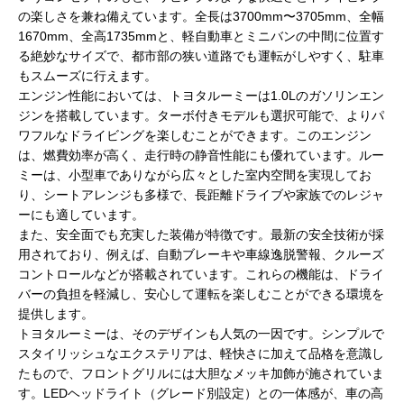
の楽しさを兼ね備えています。全長は3700mm〜3705mm、全幅
1670mm、全高1735mmと、軽自動車とミニバンの中間に位置す
る絶妙なサイズで、都市部の狭い道路でも運転がしやすく、駐車
もスムーズに行えます。
エンジン性能においては、トヨタルーミーは1.0Lのガソリンエン
ジンを搭載しています。ターボ付きモデルも選択可能で、よりパ
ワフルなドライビングを楽しむことができます。このエンジン
は、燃費効率が高く、走行時の静音性能にも優れています。ルー
ミーは、小型車でありながら広々とした室内空間を実現してお
り、シートアレンジも多様で、長距離ドライブや家族でのレジャ
ーにも適しています。
また、安全面でも充実した装備が特徴です。最新の安全技術が採
用されており、例えば、自動ブレーキや車線逸脱警報、クルーズ
コントロールなどが搭載されています。これらの機能は、ドライ
バーの負担を軽減し、安心して運転を楽しむことができる環境を
提供します。
トヨタルーミーは、そのデザインも人気の一因です。シンプルで
スタイリッシュなエクステリアは、軽快さに加えて品格を意識し
たもので、フロントグリルには大胆なメッキ加飾が施されていま
す。LEDヘッドライト（グレード別設定）との一体感が、車の高