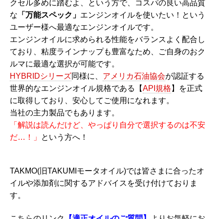
クセル多めに踏むよ、という方で、コスパの良い高品質
な
「万能スペック」
エンジンオイルを使いたい！という
ユーザー様へ最適なエンジンオイルです。
エンジンオイルに求められる性能をバランスよく配合し
ており、粘度ラインナップも豊富なため、ご自身のおク
ルマに最適な選択が可能です。
HYBRIDシリーズ
同様に、
アメリカ石油協会
が認証する
世界的なエンジンオイル規格である【
API規格
】を正式
に取得しており、安心してご使用になれます。
当社の主力製品でもあります。
「解説は読んだけど、やっぱり自分で選択するのは不安
だ…！」
という方へ！
TAKMO(旧TAKUMIモータオイル)では皆さまに合ったオ
イルや添加剤に関するアドバイスを受け付けておりま
す。
こちらのリンク
【適正オイルのご質問】
よりお気軽にお