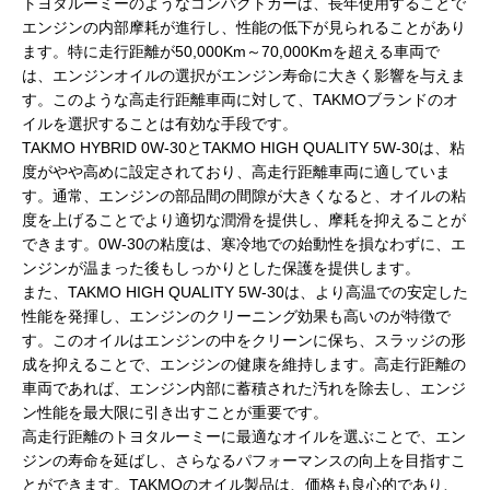
トヨタルーミーのようなコンパクトカーは、長年使用することで
エンジンの内部摩耗が進行し、性能の低下が見られることがあり
ます。特に走行距離が50,000Km～70,000Kmを超える車両で
は、エンジンオイルの選択がエンジン寿命に大きく影響を与えま
す。このような高走行距離車両に対して、TAKMOブランドのオ
イルを選択することは有効な手段です。
TAKMO HYBRID 0W-30とTAKMO HIGH QUALITY 5W-30は、粘
度がやや高めに設定されており、高走行距離車両に適していま
す。通常、エンジンの部品間の間隙が大きくなると、オイルの粘
度を上げることでより適切な潤滑を提供し、摩耗を抑えることが
できます。0W-30の粘度は、寒冷地での始動性を損なわずに、エ
ンジンが温まった後もしっかりとした保護を提供します。
また、TAKMO HIGH QUALITY 5W-30は、より高温での安定した
性能を発揮し、エンジンのクリーニング効果も高いのが特徴で
す。このオイルはエンジンの中をクリーンに保ち、スラッジの形
成を抑えることで、エンジンの健康を維持します。高走行距離の
車両であれば、エンジン内部に蓄積された汚れを除去し、エンジ
ン性能を最大限に引き出すことが重要です。
高走行距離のトヨタルーミーに最適なオイルを選ぶことで、エン
ジンの寿命を延ばし、さらなるパフォーマンスの向上を目指すこ
とができます。TAKMOのオイル製品は、価格も良心的であり、