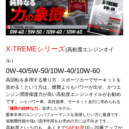
X-TREMEシリーズ
(高粘度エンジンオイ
ル）
0W-40/5W-50/10W-40/10W-60
高回転を多用する乗り方、スポーツカーでサーキットを
攻める！という方は、燃費よりもパワーが出せ、かつエ
ンジン潤滑保護力が高い高粘度エンジンオイルがお勧め
です。
ハイパワー車、高性能車、サーキット走行に求められる
「極限の純粋な力」
追求したモデル。
愛車本来のエンジンパフォーマンスを発揮したい方に最適です。
省燃費性能や強い清浄作用をお求めの方には不向きです。
高粘度というのも、あくまで
SAE粘度
10～20番アップが