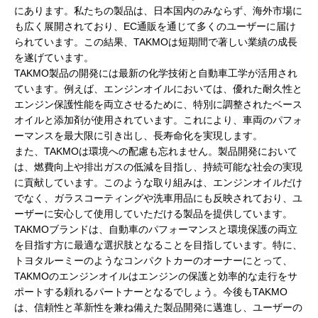
にあります。私たちの製品は、日本国内のみならず、海外市場に
も広く展開されており、EC通販を通じて多くのユーザーに届け
られています。この結果、TAKMOは短期間で著しい業績の成長
を遂げています。
TAKMO製品の開発には最新の化学技術と自動車工学が活用され
ています。例えば、エンジンオイルにおいては、優れた耐久性と
エンジン保護性能を両立させるために、特別に調整されたベース
オイルと添加剤が使用されています。これにより、車両のパフォ
ーマンスを最大限に引き出し、長寿命化を実現します。
また、TAKMOは環境への配慮も忘れません。製品開発において
は、燃費向上や排出ガスの低減を目指し、持続可能な社会の実現
に貢献しています。このような取り組みは、エンジンオイルだけ
でなく、ガラスコーティングや洗車用品にも反映されており、ユ
ーザーに安心して使用していただける製品を提供しています。
TAKMOブランドは、自動車のパフォーマンスと環境保護の両立
を目指す方に最適な選択肢となることを目指しています。特に、
トヨタルーミーのようなコンパクトカーのオーナーにとって、
TAKMOのエンジンオイルはエンジンの保護と効率的な走行をサ
ポートする頼れるパートナーとなるでしょう。今後もTAKMO
は、信頼性と革新性を兼ね備えた製品開発に邁進し、ユーザーの