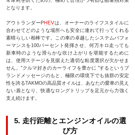
常摩耗を防ぐための、極めて合理かつ有効な酷暑熱対策
となります。
アウトランダーP
HEV
は、オーナーのライフスタイルに
合わせてどのような場所へも安全に連れて行ってくれる
素晴らしい相棒です。この車の卓越したシステムパフォ
ーマンスを100パーセント発揮させ、何万キロ走っても
新車時のような滑らかな吹け上がりを堪能するために
は、使用ステージを見据えた適切な粘度選択が欠かせま
せん。”クルマ好きのカーライフを豊かに ”するというブ
ランドメッセージのもと、極限の環境下でも抜群の安定
性を誇るTAKMOの高品質オイルは、あなたの愛車の見え
ない盾となり、快適なロングトリップを足元から力強く
支え続けます。
5. 走行距離とエンジンオイルの選
び方