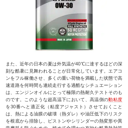
また、近年の日本の夏は外気温が40℃に達するほどの深
刻な酷暑に見舞われることが日常化しています。エアコ
ンをフル稼働させ、多くの重い荷物を満載した状態で高
速道路を何時間も連続走行する過酷なシチュエーション
は、エンジンオイルにとって極限の熱耐久テストそのも
のです。このような超高温下において、高温側の
動粘度
を30番へと適正化（粘度アジャスト）させておくこと
は、熱による油膜の破壊（熱ダレ）や油圧低下のリスク
を根底から排除し、ピストンやシリンダーの熱変形や異