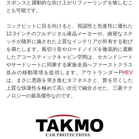
スポンスと躍動的な吹け上がりフィーリングを愉しむこ
とも可能です。
コックピットに目を向けると、視認性と先進性に優れた
12.3インチのフルデジタル液晶メーターや、緻密なステ
ッチが随所に施された上質なインテリアが所有する歓び
を満たします。風切り音やロードノイズを徹底的に遮断
したアコースティックキャビン空間は、セカンドシート
やサードシートに同乗する家族全員へファーストクラス
並みの移動環境を提供します。アウトランダーP
HEV
は、まさに悪路を突き進むタフネスさと、贅を尽くした
上質な快適性を極めて高い次元で融合させた、三菱テク
ノロジーの最高傑作なのです。