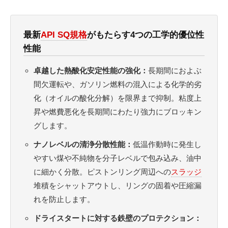
最新
API SQ規格
がもたらす4つの工学的優位性
性能
卓越した熱酸化安定性能の強化：
長期間におよぶ
間欠運転や、ガソリン燃料の混入による化学的劣
化（オイルの酸化分解）を限界まで抑制。粘度上
昇や燃費悪化を長期間にわたり強力にブロッキン
グします。
ナノレベルの清浄分散性能：
低温作動時に発生し
やすい煤や不純物を分子レベルで包み込み、油中
に細かく分散。ピストンリング周辺への
スラッジ
堆積をシャットアウトし、リングの固着や圧縮漏
れを防止します。
ドライスタートに対する鉄壁のプロテクション：