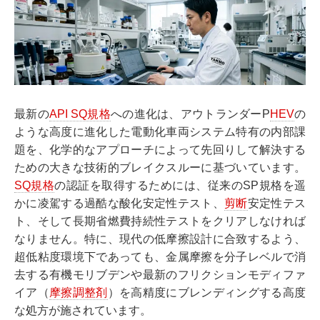
最新の
API SQ規格
への進化は、アウトランダーP
HEV
の
ような高度に進化した電動化車両システム特有の内部課
題を、化学的なアプローチによって先回りして解決する
ための大きな技術的ブレイクスルーに基づいています。
SQ規格
の認証を取得するためには、従来のSP規格を遥
かに凌駕する過酷な酸化安定性テスト、
剪断
安定性テス
ト、そして長期省燃費持続性テストをクリアしなければ
なりません。特に、現代の低摩擦設計に合致するよう、
超低粘度環境下であっても、金属摩擦を分子レベルで消
去する有機モリブデンや最新のフリクションモディファ
イア（
摩擦調整剤
）を高精度にブレンディングする高度
な処方が施されています。