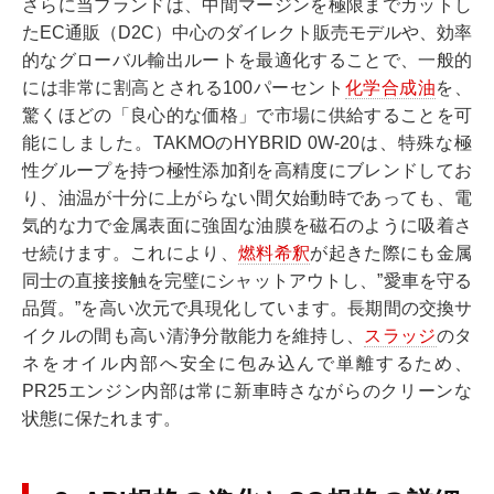
さらに当ブランドは、中間マージンを極限までカットし
たEC通販（D2C）中心のダイレクト販売モデルや、効率
的なグローバル輸出ルートを最適化することで、一般的
には非常に割高とされる100パーセント
化学合成油
を、
驚くほどの「良心的な価格」で市場に供給することを可
能にしました。TAKMOのHYBRID 0W-20は、特殊な極
性グループを持つ極性添加剤を高精度にブレンドしてお
り、油温が十分に上がらない間欠始動時であっても、電
気的な力で金属表面に強固な油膜を磁石のように吸着さ
せ続けます。これにより、
燃料希釈
が起きた際にも金属
同士の直接接触を完璧にシャットアウトし、”愛車を守る
品質。”を高い次元で具現化しています。長期間の交換サ
イクルの間も高い清浄分散能力を維持し、
スラッジ
のタ
ネをオイル内部へ安全に包み込んで単離するため、
PR25エンジン内部は常に新車時さながらのクリーンな
状態に保たれます。