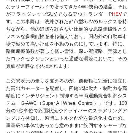
なラリーフィールドで培ってきた4WD技術の結晶、それ
がフラッグシップSUVであるアウトランダーP
HEV
で
す。この車両は、洗練された都市型SUVのルックスを持
ちながら、他の追随を許さない圧倒的な悪路走破性とタ
フネスな多機能性を兼ね備えており、国内外の自動車市
場で極めて高い評価を不動のものにしています。特に、
路面摩擦係数が著しく低い雪道、深い泥濘路、荒涼とし
たロックセクションといった過酷な環境において、その
真価が遺憾なく発揮されます。
この異次元の走りを支えるのが、前後軸に完全に独立し
た高出力モーターを配置し、四輪の駆動力・制動力を高
精度にインテリジェント制御する車両運動統合制御シス
テム「S-AWC（Super All Wheel Control）」です。100
分の1秒単位で路面状況やドライバーのステアリングア
ングルを検知し、瞬時にトルク配分を最適化するため、
重量級の車体であっても意のままに旋回するシャープな
ハンドリング特性をもたらします。そのため、週末に大