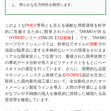
し、滑らかな出力特性を維持します。
このようなP
HEV
専用とも言える過酷な潤滑環境を科学
的に克服するために開発されたのが、TAKMOが誇る
「
HYBRIDシリーズ
0W-20【
SQ規格
】」です。TAKMO
カープロテクションズでは、秒単位でオイルの
剪断
力や
油温が臨界点に達する本格的なレースの現場をそのまま
リアルな開発室として位置づけ、蓄積された限界状態で
の摩耗データ分析や剪スタビリティテストをもとにベー
スオイルの選定を行っています。さらに、国際的な品質
マネジメントシステム規格である
ISO9001
認証を完全に
取得した国内最先端工場において、全自動化されたオー
トメーション製造ラインを導入。人間の手作業による僅
かなブレや不純物の混入を徹底的に排除した確固たる品
質管理を徹底しています。