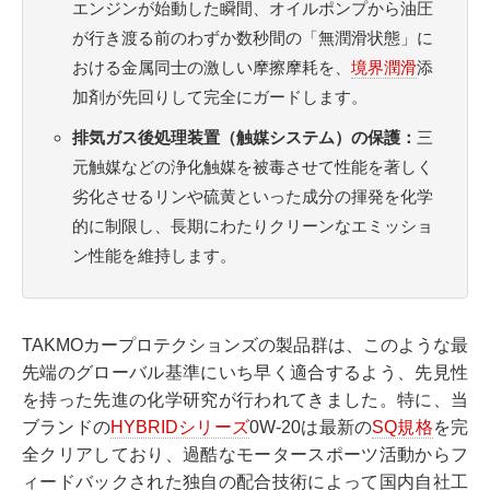
エンジンが始動した瞬間、オイルポンプから油圧
が行き渡る前のわずか数秒間の「無潤滑状態」に
おける金属同士の激しい摩擦摩耗を、
境界潤滑
添
加剤が先回りして完全にガードします。
排気ガス後処理装置（触媒システム）の保護：
三
元触媒などの浄化触媒を被毒させて性能を著しく
劣化させるリンや硫黄といった成分の揮発を化学
的に制限し、長期にわたりクリーンなエミッショ
ン性能を維持します。
TAKMOカープロテクションズの製品群は、このような最
先端のグローバル基準にいち早く適合するよう、先見性
を持った先進の化学研究が行われてきました。特に、当
ブランドの
HYBRIDシリーズ
0W-20は最新の
SQ規格
を完
全クリアしており、過酷なモータースポーツ活動からフ
ィードバックされた独自の配合技術によって国内自社工