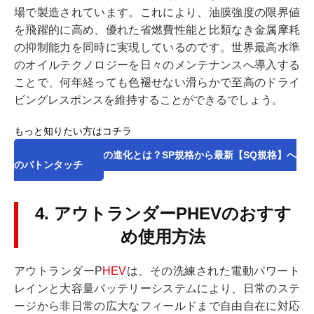
場で製造されています。これにより、油膜強度の限界値
を飛躍的に高め、優れた省燃費性能と比類なき金属摩耗
の抑制能力を同時に実現しているのです。世界最高水準
のオイルテクノロジーを日々のメンテナンスへ導入する
ことで、何年経っても色褪せない滑らかで至高のドライ
ビングレスポンスを維持することができるでしょう。
もっと知りたい方はコチラ
2026年API規格の進化とは？SP規格から最新【SQ規格】へ
のバトンタッチ
4. アウトランダーPHEVのおすす
め使用方法
アウトランダーP
HEV
は、その洗練された電動パワート
レインと大容量バッテリーシステムにより、日常のステ
ージから非日常の広大なフィールドまで自由自在に対応