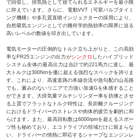
で回収し、排気熱として捨てられるエネルギーを最小限
に抑えています。さらに、電動VVT（可変バルブタイミ
ング機構）や多孔質直噴インジェクターの採用により、
自然吸気エンジンとしての幾何学的熱効率の限界に迫る
高いレベルの数値を叩き出しています。
電気モーターの圧倒的なトルク立ち上がりと、この高効
率なPR25エンジンの出力が
シンクロ
したハイブリッド
システム全体の最高出力は合計で約221馬力に達し、最
大トルクは300Nmを優に超える強烈なスペックを誇りま
す。これにより、高速道路の本線合流や急勾配の山岳路
でも、澱みのないリニアで力強い加速Gを体感すること
ができます。大排気量マルチシリンダー車を彷彿とさせ
る上質でフラットなトルク特性は、長距離クルージング
におけるドライバーのストレスや肉体的疲労を劇的に和
らげます。また、最高回転数は6000rpmを超えるスポー
ツ性も秘めており、エコドライブの領域だけに留まらな
い、ドライバーの情熱に即応するシャープなエンジンレ