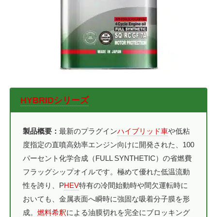
HYBRIDシリーズ
製品概要：
最新のプラグイン
ハイブリッド車
や低粘
度指定の直噴高効率エンジン向けに開発された、100
パーセント化学合成（FULL SYNTHETIC）の省燃費
フラッグシップオイルです。極めて優れた低温流動
性を誇り、P
HEV
特有の冷間始動時や間欠運転時に
おいても、金属表面へ瞬時に強固な吸着分子膜を形
成。
燃料希釈
による油膜切れを完全にブロッキング