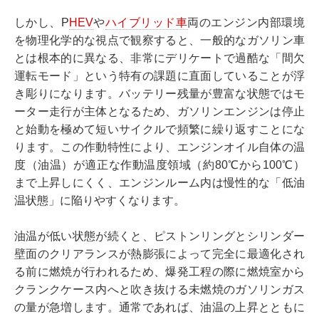
しかし、P
HEV
や
ハイブリッド車
両のエンジン内部環境
を物理化学的な視点で観察すると、一般的なガソリン車
とは根本的に異なる、非常にデリケートで過酷な「間欠
運転モード」という特有の課題に直面していることが浮
き彫りになります。バッテリー残量が豊富な状態ではモ
ーター走行が主体となるため、ガソリンエンジンは停止
と始動を極めて短いサイクルで頻繁に繰り返すことにな
ります。この作動特性により、エンジンオイル自体の温
度（油温）が適正な作動温度領域（約80℃から100℃）
まで上昇しにくく、エンジンルーム内は慢性的な「低油
温状態」に陥りやすくなります。
油温が低い状態が続くと、ピストンリングとシリンダー
壁面のクリアランスが熱膨張によって完全に最適化され
る前に燃焼が行われるため、爆発工程の際に燃焼室から
クランクケース内へと吹き抜ける未燃焼のガソリンガス
の量が急増します。通常であれば、油温の上昇とともに