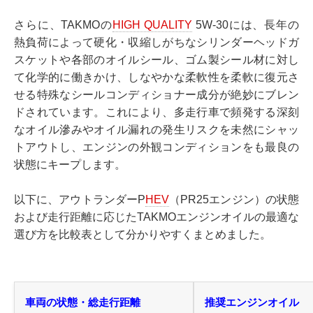
さらに、TAKMOの
HIGH QUALITY
5W-30には、長年の
熱負荷によって硬化・収縮しがちなシリンダーヘッドガ
スケットや各部のオイルシール、ゴム製シール材に対し
て化学的に働きかけ、しなやかな柔軟性を柔軟に復元さ
せる特殊なシールコンディショナー成分が絶妙にブレン
ドされています。これにより、多走行車で頻発する深刻
なオイル滲みやオイル漏れの発生リスクを未然にシャッ
トアウトし、エンジンの外観コンディションをも最良の
状態にキープします。
以下に、アウトランダーP
HEV
（PR25エンジン）の状態
および走行距離に応じたTAKMOエンジンオイルの最適な
選び方を比較表として分かりやすくまとめました。
車両の状態・総走行距離
推奨エンジンオイル