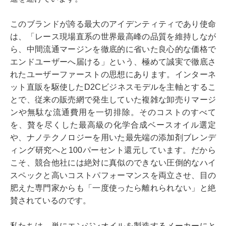
このブランドが誇る最大のアイデンティティであり使命
は、「レース現場直系の世界最高峰の品質を維持しなが
ら、中間流通マージンを徹底的に省いた良心的な価格で
エンドユーザーへ届ける」という、極めて誠実で徹底さ
れたユーザーファーストの思想にあります。インターネ
ット直販を駆使したD2Cビジネスモデルを主軸とするこ
とで、従来の販売網で発生していた複雑な卸売りマージ
ンや無駄な流通費用を一切排除。そのコストのすべて
を、贅を尽くした最高級の化学合成ベースオイル選定
や、ナノテクノロジーを用いた最先端の添加剤ブレンデ
ィング研究へと100パーセント還元しています。だから
こそ、競合他社には絶対に真似のできない圧倒的なハイ
スペックと高いコストパフォーマンスを両立させ、目の
肥えた専門家からも「一度使ったら離れられない」と絶
賛されているのです。
私たちは、単にエンジンオイルを製造するメーカーにと