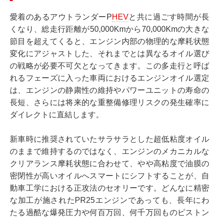
愛着のあるアウトランダーP
HEV
と共に過ごす時間が長
くなり、総走行距離が50,000Kmから70,000Kmの大きな
節目を超えてくると、エンジン内部の物理的な摩耗状態
変化にアジャストした、それまでとは異なるオイル選び
の戦略が必要不可欠となってきます。この多走行と呼ば
れるフェーズに入った車両におけるエンジンオイル選定
は、エンジンの静粛性の維持やパワーユニットの寿命の
長短、さらには将来的な重整備修理リスクの発生確率に
ダイレクトに直結します。
新車時に推奨されていたサラサラとした超低粘度オイル
のままで維持するのではなく、エンジンのメカニカルな
クリアランス摩耗状態に合わせて、やや高粘度で油膜の
密閉性が高いオイルへスマートにシフトすることが、自
動車工学における正攻法のセオリーです。どんなに精密
な加工が施されたPR25エンジンであっても、長年にわ
たる過酷な爆発圧力や何百万回、何千万回ものピストン