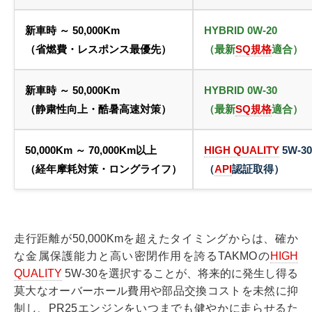
新車時 ～ 50,000Km
HYBRID 0W-20
（省燃費・レスポンス最優先）
（最新
SQ規格
適合）
新車時 ～ 50,000Km
HYBRID 0W-30
（静粛性向上・酷暑高速対策）
（最新
SQ規格
適合）
50,000Km ～ 70,000Km以上
HIGH QUALITY
5W-30
（経年摩耗対策・ロングライフ）
（
API
認証取得）
走行距離が50,000Kmを超えたタイミングからは、確か
な金属保護能力と高い密閉作用を誇るTAKMOの
HIGH
QUALITY
5W-30を選択することが、将来的に発生し得る
莫大なオーバーホール費用や部品交換コストを未然に抑
制し、PR25エンジンをいつまでも健やかに走らせるた