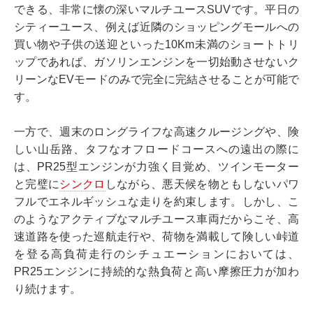
できる、非常に懐の深いマルチユースSUVです。平日の
シティーユース、例えば近隣のショッピングモールへの
買い物や子供の送迎といった10Km未満のショートトリ
ップであれば、ガソリンエンジンを一切始動させないク
リーンなEVモードのみで完全に完結させることが可能で
す。
一方で、週末のロングライフな高速クルージングや、険
しい山岳路、タフなオフロードコースへの遠出の際に
は、PR25型エンジンが力強く目覚め、ツインモーター
と完璧に
シンクロ
しながら、悪天候を物ともしないパワ
フルでエネルギッシュな走りを約束します。しかし、こ
のようなアクティブなマルチユース車両だからこそ、高
速道路を使った巡航走行や、荷物を満載して険しい峠道
を登る高負荷走行のシチュエーションにおいては、
PR25エンジンに持続的な熱負荷と高い摩擦圧力が加わ
り続けます。