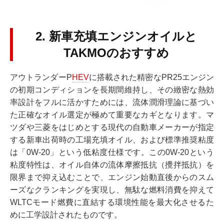
2. 新車充填エンジンオイルと
TAKMOのおすすめ
アウトランダーP
HEV
に搭載された精密なPR25エンジン
の初期コンディションを長期間維持し、その緻密な熱効
率設計をフルに活かすためには、流体潤滑理論に基づい
た正確なオイル選定が極めて重要なカギとなります。マ
ツダや三菱をはじめとする現代の自動車メーカーが指定
する新車出荷時の工場充填オイル、および標準推奨粘度
は「0W-20」という低粘度仕様です。この0W-20という
粘度特性は、オイル自体の流体摩擦抵抗（攪拌抵抗）を
限界まで抑え込むことで、エンジン始動直後からのスム
ーズなクランキングを実現し、無駄な燃料消費を抑えて
WLTCモード燃費に直結する環境性能を最大化させるた
めに工学設計されたものです。