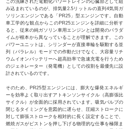
この洗練された電動化パワートレインの心臓部として組
み込まれているのが、排気量2.5リットルの直列4気筒ガ
ソリンエンジンである「PR25」型エンジンです。自動
車工学的な観点からこのPR25エンジンを詳細に分析す
ると、従来の純ガソリン車用エンジンとは開発のパラダ
イムが根本から異なっていることが理解できます。この
パワーユニットは、シリンダーが直接車輪を駆動する並
列（パラレル）モードでの作動だけでなく、大容量リチ
ウムイオンバッテリーへ超高効率で急速充電を行うため
のジェネレーター（発電機）としての役割を最優先に設
計されているのです。
そのため、PR25型エンジンには、膨大な爆発エネルギ
ーを効率よく取り出すアトキンソンサイクル（高膨張比
サイクル）が全面的に採用されています。吸気バルブの
閉じるタイミングを意図的に遅らせ、圧縮ストロークに
対して膨張ストロークを相対的に長く設定することで、
燃焼ガスがピストンを押し下げる物理的な仕事を極限ま