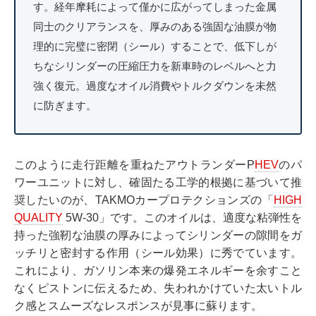
す。経年摩耗によって僅かに広がってしまった金属
同士のクリアランスを、厚みのある強固な油膜が物
理的に完璧に密閉（シール）することで、低下しが
ちなシリンダーの圧縮圧力を新車時のレベルへと力
強く復元。過度なオイル消費やトルクダウンを未然
に防ぎます。
このように走行距離を重ねたアウトランダーP
HEV
のパ
ワーユニットに対し、確固たる工学的根拠に基づいて推
奨したいのが、TAKMOカープロテクションズの「
HIGH
QUALITY
5W-30」です。このオイルは、適度な粘弾性を
持った強靭な油膜の厚みによってシリンダーの隙間をガ
ッチリと密封する作用（シール効果）に秀でています。
これにより、ガソリン本来の爆発エネルギーを余すこと
なくピストンに伝えるため、失われかけていた太いトル
ク感とスムーズなレスポンスが見事に蘇ります。