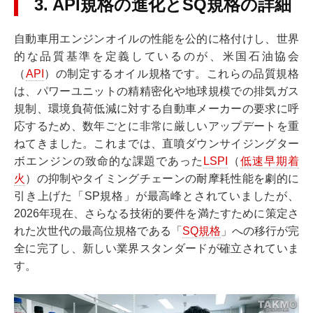
3. API規格の進化とSQ規格の詳細
自動車用エンジンオイルの性能を公的に格付けし、世界
的な品質基準を定義しているのが、米国石油協会
（
API
）の制定するオイル規格です。これらの品質規格
は、パワーユニットの精精密化や地球規模での排気ガス
規制、環境負荷低減に対する自動車メーカーの要求に呼
応するため、数年ごとに非常に厳しいアップデートを重
ねてきました。これまでは、直噴ダウンサイジングター
ボエンジンの致命的な課題であった
LSPI
（
低速早期着
火
）の抑制やタイミングチェーンの耐摩耗性能を劇的に
引き上げた「SP規格」が最高峰とされていましたが、
2026年現在、さらなる技術的要件を満たすために策定さ
れた次世代の最高位規格である「
SQ規格
」への移行が完
全に完了し、新しい業界スタンダードが確立されていま
す。