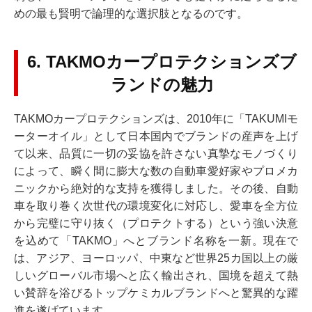
めの最も賢明で論理的な選択肢となるのです。
6. TAKMOカープロテクションズブ
ランドの魅力
TAKMOカープロテクションズは、2010年に「TAKUMIモ
ーターオイル」として日本国内でブランドの産声を上げ
て以来、品質に一切の妥協を許さない真摯なモノづくり
によって、瞬く間に膨大な数の自動車愛好家やプロメカ
ニックから絶対的な支持を獲得しました。その後、自動
車を取り巻く次世代の環境変化に対応し、愛車を全方位
から完璧に守り抜く（プロテクトする）という強い決意
を込めて「TAKMO」へとブランド名称を一新。現在で
は、アジア、ヨーロッパ、中東など世界25カ国以上の厳
しいグローバル市場へと広く輸出され、国境を超えて熱
い賛辞を浴びるトップケミカルブランドへと驚異的な躍
進を遂げています。