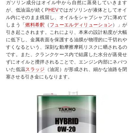
ガソリン成分はオイル中から自然に蒸発していきます
が、低油温が続くP
HEV
ではガソリンが液体としてオイ
ル内にそのまま残留し、オイルをシャブシャブに薄めて
しまう「
燃料希釈
（
フューエルディリューション
）」が
引き起こされます。これにより、本来の設計粘度が大幅
に低下し、金属表面を保護する油膜が物理的に千切れや
すくなるという、深刻な動摩擦摩耗リスクに晒されるの
です。また、クランクケース内で結露した水分が蒸発せ
ずにオイルと攪拌されることで、エンジン内部にネバつ
いた低温
スラッジ
（油泥）が形成され、細かな油路を閉
塞させる引き金にもなります。