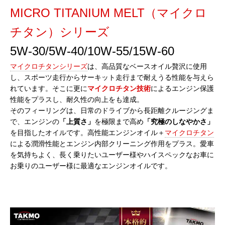
MICRO TITANIUM MELT（マイクロ
チタン）シリーズ
5W-30/5W-40/10W-55/15W-60
マイクロチタンシリーズ
は、高品質なベースオイル贅沢に使用
し、スポーツ走行からサーキット走行まで耐えうる性能を与えら
れています。そこに更に
マイクロチタン技術
によるエンジン保護
性能をプラスし、耐久性の向上をも達成。
そのフィーリングは、日常のドライブから長距離クルージングま
で、エンジンの
「上質さ」
を極限まで高め
「究極のしなやかさ」
を目指したオイルです。高性能エンジンオイル＋
マイクロチタン
による潤滑性能とエンジン内部クリーニング作用をプラス。愛車
を気持ちよく、長く乗りたいユーザー様やハイスペックなお車に
お乗りのユーザー様に最適なエンジンオイルです。