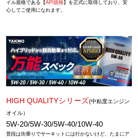
イル規格である【
API規格
】を正式に取得しており、安
心してご使用になれます。
HIGH QUALITYシリーズ
(中粘度エンジン
オイル）
5W-20/5W-30/5W-40/10W-40
普段は街乗りでサーキットには行かないけど、たまにア