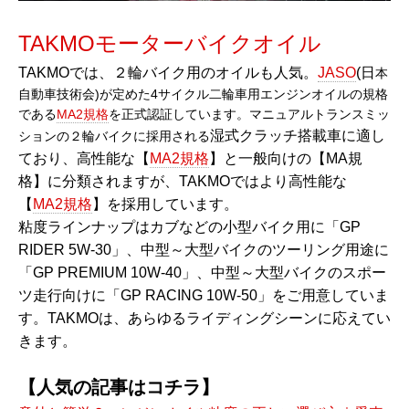
TAKMOモーターバイクオイル
TAKMOでは、２輪バイク用のオイルも人気。
JASO
(日
本
自動車技術会)が定めた4サイクル二輪車用エンジンオイルの規格
である
MA2規格
を正式認証しています。マニュアルトランスミッ
湿式クラッチ搭載車に適し
ションの２輪バイクに採用される
ており、高性能な【
MA2規格
】と一般向けの【MA規
格】に分類されますが、TAKMOではより高性能な
【
MA2規格
】を採用しています。
粘度ラインナップはカブなどの小型バイク用に「GP
RIDER 5W-30」、中型～大型バイクのツーリング用途に
「GP PREMIUM 10W-40」、中型～大型バイクのスポー
ツ走行向けに「GP RACING 10W-50」をご用意していま
す。TAKMOは、あらゆるライディングシーンに応えてい
きます。
【人気の記事はコチラ】