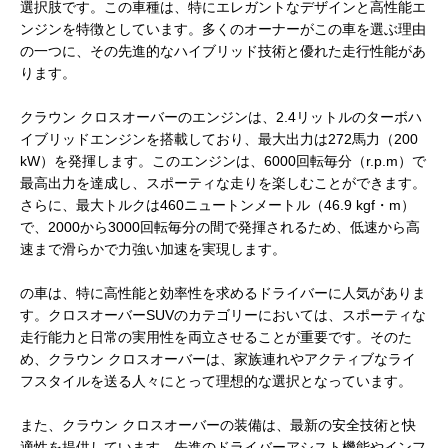
選択肢です。この車種は、特にエレガントなデザインと高性能エ
ンジンを特徴としています。多くのオーナーがこの車を選ぶ理由
の一つに、その先進的なハイブリッド技術と優れた走行性能があ
ります。
クラウン クロスオーバーのエンジンは、2.4リットルのターボハ
イブリッドエンジンを搭載しており、最大出力は272馬力（200
kW）を発揮します。このエンジンは、6000回転毎分（r.p.m）で
最高出力を達成し、スポーティな走りを楽しむことができます。
さらに、最大トルクは460ニュートンメートル（46.9 kgf・m）
で、2000から3000回転毎分の間で発揮されるため、低速から高
速まで滑らかで力強い加速を実現します。
の車は、特に高性能と効率性を求めるドライバーに人気がありま
す。クロスオーバーSUVのカテゴリーにおいては、スポーティな
走行能力と日常の実用性を両立させることが重要です。そのた
め、クラウン クロスオーバーは、家族連れやアクティブなライ
フスタイルを送る人々にとって理想的な選択となっています。
また、クラウン クロスオーバーの装備は、最新の安全技術と快
適性を提供しています。先進のドライバーアシスト機能やインフ