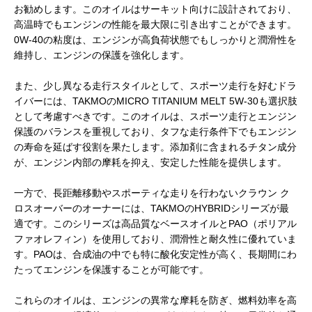
お勧めします。このオイルはサーキット向けに設計されており、
高温時でもエンジンの性能を最大限に引き出すことができます。
0W-40の粘度は、エンジンが高負荷状態でもしっかりと潤滑性を
維持し、エンジンの保護を強化します。
また、少し異なる走行スタイルとして、スポーツ走行を好むドラ
イバーには、TAKMOのMICRO TITANIUM MELT 5W-30も選択肢
として考慮すべきです。このオイルは、スポーツ走行とエンジン
保護のバランスを重視しており、タフな走行条件下でもエンジン
の寿命を延ばす役割を果たします。添加剤に含まれるチタン成分
が、エンジン内部の摩耗を抑え、安定した性能を提供します。
一方で、長距離移動やスポーティな走りを行わないクラウン ク
ロスオーバーのオーナーには、TAKMOのHYBRIDシリーズが最
適です。このシリーズは高品質なベースオイルとPAO（ポリアル
ファオレフィン）を使用しており、潤滑性と耐久性に優れていま
す。PAOは、合成油の中でも特に酸化安定性が高く、長期間にわ
たってエンジンを保護することが可能です。
これらのオイルは、エンジンの異常な摩耗を防ぎ、燃料効率を高