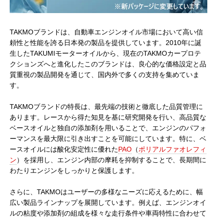
TAKMOブランドは、自動車エンジンオイル市場において高い信
頼性と性能を誇る日本発の製品を提供しています。2010年に誕
生したTAKUMIモーターオイルから、現在のTAKMOカープロテ
クションズへと進化したこのブランドは、良心的な価格設定と品
質重視の製品開発を通じて、国内外で多くの支持を集めていま
す。
TAKMOブランドの特長は、最先端の技術と徹底した品質管理に
あります。レースから得た知見を基に研究開発を行い、高品質な
ベースオイルと独自の添加剤を用いることで、エンジンのパフォ
ーマンスを最大限に引き出すことを可能にしています。特に、ベ
ースオイルには酸化安定性に優れた
PAO
（
ポリアルファオレフィ
ン
）を採用し、エンジン内部の摩耗を抑制することで、長期間に
わたりエンジンをしっかりと保護します。
さらに、TAKMOはユーザーの多様なニーズに応えるために、幅
広い製品ラインナップを展開しています。例えば、エンジンオイ
ルの粘度や添加剤の組成を様々な走行条件や車両特性に合わせて