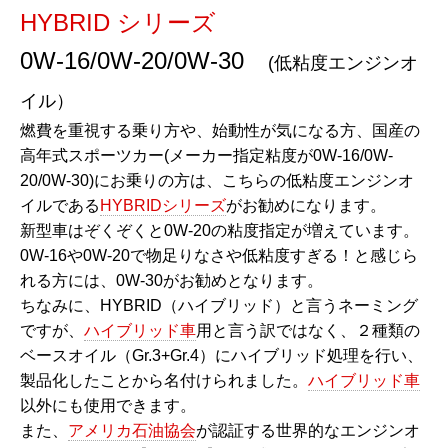
HYBRID シリーズ
0W-16/0W-20/0W-30
(低粘度エンジンオ
イル）
燃費を重視する乗り方や、始動性が気になる方、国産の
高年式スポーツカー(メーカー指定粘度が0W-16/0W-
20/0W-30)にお乗りの方は、こちらの低粘度エンジンオ
イルである
HYBRIDシリーズ
がお勧めになります。
新型車はぞくぞくと0W-20の粘度指定が増えています。
0W-16や0W-20で物足りなさや低粘度すぎる！と感じら
れる方には、0W-30がお勧めとなります。
ちなみに、HYBRID（ハイブリッド）と言うネーミング
ですが、
ハイブリッド車
用と言う訳ではなく、２種類の
ベースオイル（Gr.3+Gr.4
）にハイブリッド処理を行い、
製品化したことから名付けられました。
ハイブリッド車
以外にも使用できます。
また、
アメリカ石油協会
が認証する世界的なエンジンオ