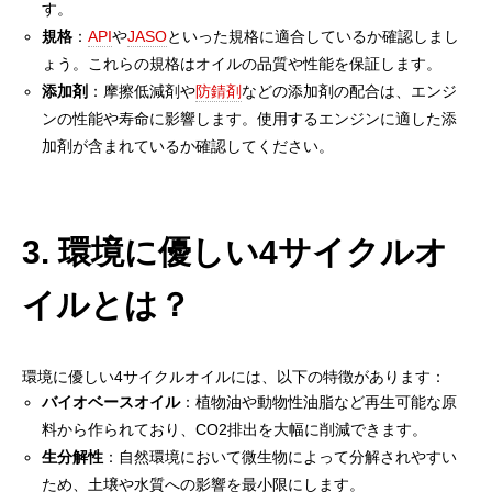
す。
規格
：
API
や
JASO
といった規格に適合しているか確認しまし
ょう。これらの規格はオイルの品質や性能を保証します。
添加剤
：摩擦低減剤や
防錆剤
などの添加剤の配合は、エンジ
ンの性能や寿命に影響します。使用するエンジンに適した添
加剤が含まれているか確認してください。
3. 環境に優しい4サイクルオ
イルとは？
環境に優しい4サイクルオイルには、以下の特徴があります：
バイオベースオイル
：植物油や動物性油脂など再生可能な原
料から作られており、CO2排出を大幅に削減できます。
生分解性
：自然環境において微生物によって分解されやすい
ため、土壌や水質への影響を最小限にします。