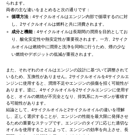
られます。
両者の主な違いをまとめると次の通りです：
循環方法
：4サイクルオイルはエンジン内部で循環するのに対
し、2サイクルオイルは燃料と共に消費されます。
成分と機能
：4サイクルオイルは長期間の潤滑を目的としてお
り、酸化安定性や熱安定性が重要視されます。一方、2サイク
ルオイルは燃焼中に潤滑と洗浄を同時に行うため、煙の少な
い燃焼やデポジットの低減が重視されます。
また、それぞれのオイルはエンジンの設計に基づいて調整されて
いるため、互換性がありません。2サイクルオイルを4サイクルエ
ンジンに使用すると、潤滑不足やエンジンの損傷を招く可能性が
あります。逆に、4サイクルオイルを2サイクルエンジンに使用す
ると、オイルの燃焼が不完全となり、排気系にカーボンが蓄積す
る可能性があります。
結論として、4サイクルオイルと2サイクルオイルの違いを理解
し、正しく選択することが、エンジンの性能を最大限に発揮させ
るための重要なステップです。エンジンのタイプに応じた適切な
オイルを使用することによって、エンジンの効率を向上させ、長