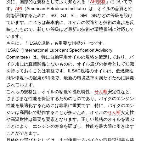
次に、国際的な規格として広く知られる「
API規格
」についてで
す。
API
（American Petroleum Institute）は、オイルの品質と性
能を評価するために、SG、SJ、SL、SM、SNなどの等級を設け
ています。これらは基本的に、オイルの製造年と技術の進歩を反
映したもので、新しい等級ほど最新の技術や環境規制に対応して
います。
さらに、「ILSAC規格」も重要な指標の一つです。
ILSAC（International Lubricant Specification Advisory
Committee）は、特に自動車用オイルの規格を策定しており、バ
イク用には直接関係しないものの、オイル選びの参考として知識
を持っておくことは有益です。ILSAC規格のオイルは、低燃費性
能や環境への配慮が特徴で、最新の環境基準を満たすために開発
されています。
これらの規格は、オイルの粘度や温度特性、
せん断
安定性など、
さまざまな性能を保証するためのものであり、バイクのエンジン
性能を最適化するためには非常に重要です。特に、バイクのエン
ジンは高回転で動作することが多いため、オイルの
せん断
安定性
や高温耐性は重要な要素となります。正しい規格のオイルを選ぶ
ことにより、エンジンの寿命を延ばし、性能を最大限に引き出す
ことができます。
具体的な選び方としては、まず使用するバイクの取扱説明書を確