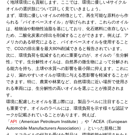
く地球環境にも貢献します。ここでは、環境に優しい4サイクル
オイルの選択肢について詳しく見ていきましょう。
まず、環境に優しいオイルの特徴として、再生可能な原料から作
られる「バイオベースオイル」が挙げられます。これらのオイル
は、植物油や動物性油脂を基にしており、化石燃料に依存しない
ため、二酸化炭素の排出を削減することができます。例えば、ア
メリカのある研究によると、バイオベースオイルを使用すること
で、CO2の排出量を最大80%削減できると報告されています。
次に、環境負荷を低減するために重要なのが、オイルの「生分解
性」です。生分解性オイルは、自然界の微生物によって分解され
る能力を持ち、土壌や水質への影響を最小限に抑えます。これに
より、漏れやすいオイルが環境に与える悪影響を軽減することが
できます。特に、農業や林業など、自然環境に近い場所で使用さ
れる車両には、生分解性の高いオイルを選ぶことが推奨されま
す。
環境に配慮したオイルを選ぶ際には、製品ラベルに注目すること
も重要です。オイルのラベルには、環境負荷を示す様々な認証マ
ークが記載されていることがあります。例えば、
「
API
（American Petroleum Institute）」や「ACEA（European
Automobile Manufacturers Association）」といった規格に加
え、エコラベルの付与を受けた製品は、環境性能が確認されたも