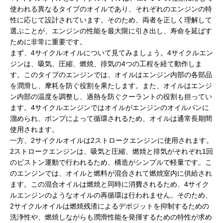
使われる異なるタイプのオイルであり、それぞれのエンジンの特
性に応じて設計されています。そのため、両者を正しく理解して
選ぶことが、エンジンの性能を最大限に引き出し、寿命を延ばす
ために非常に重要です。
まず、4サイクルオイルについて見てみましょう。4サイクルエン
ジンは、吸気、圧縮、燃焼、排気の4つの工程を経て動作しま
す。このタイプのエンジンでは、オイルはエンジン内部の各部品
を潤滑し、摩耗を防ぐ役割を果たします。また、オイルはエンジ
ン内部の温度を調整し、過熱を防ぐクーラントの役割も担ってい
ます。4サイクルエンジンではオイルがエンジンのオイルパンに
溜められ、ポンプによって循環されるため、オイルは通常長期間
使用されます。
一方、2サイクルオイルは2ストロークエンジンに使用されます。
2ストロークエンジンは、吸気と圧縮、燃焼と排気がそれぞれ1回
のピストン運動で行われるため、構造がシンプルで軽量です。こ
のエンジンでは、オイルと燃料が混合されて燃焼室内に供給され
ます。この混合オイルは燃焼と同時に消費されるため、4サイク
ルエンジンのようなオイルの再循環は行われません。そのため、
2サイクルオイルは燃焼残渣によるデポジットを抑制するための
洗浄性や、燃焼しながらも潤滑性能を発揮するための特性が求め