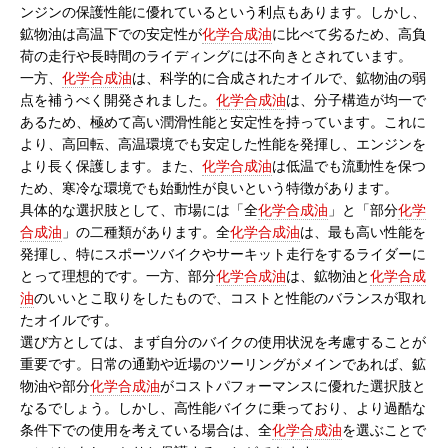
ンジンの保護性能に優れているという利点もあります。しかし、
鉱物油は高温下での安定性が
化学合成油
に比べて劣るため、高負
荷の走行や長時間のライディングには不向きとされています。
一方、
化学合成油
は、科学的に合成されたオイルで、鉱物油の弱
点を補うべく開発されました。
化学合成油
は、分子構造が均一で
あるため、極めて高い潤滑性能と安定性を持っています。これに
より、高回転、高温環境でも安定した性能を発揮し、エンジンを
より長く保護します。また、
化学合成油
は低温でも流動性を保つ
ため、寒冷な環境でも始動性が良いという特徴があります。
具体的な選択肢として、市場には「全
化学合成油
」と「部分
化学
合成油
」の二種類があります。全
化学合成油
は、最も高い性能を
発揮し、特にスポーツバイクやサーキット走行をするライダーに
とって理想的です。一方、部分
化学合成油
は、鉱物油と
化学合成
油
のいいとこ取りをしたもので、コストと性能のバランスが取れ
たオイルです。
選び方としては、まず自分のバイクの使用状況を考慮することが
重要です。日常の通勤や近場のツーリングがメインであれば、鉱
物油や部分
化学合成油
がコストパフォーマンスに優れた選択肢と
なるでしょう。しかし、高性能バイクに乗っており、より過酷な
条件下での使用を考えている場合は、全
化学合成油
を選ぶことで