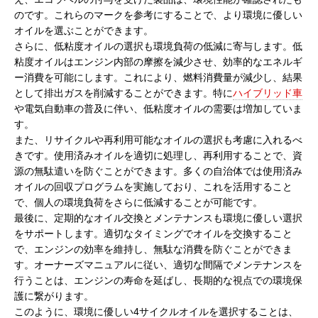
のです。これらのマークを参考にすることで、より環境に優しい
オイルを選ぶことができます。
さらに、低粘度オイルの選択も環境負荷の低減に寄与します。低
粘度オイルはエンジン内部の摩擦を減少させ、効率的なエネルギ
ー消費を可能にします。これにより、燃料消費量が減少し、結果
として排出ガスを削減することができます。特に
ハイブリッド車
や電気自動車の普及に伴い、低粘度オイルの需要は増加していま
す。
また、リサイクルや再利用可能なオイルの選択も考慮に入れるべ
きです。使用済みオイルを適切に処理し、再利用することで、資
源の無駄遣いを防ぐことができます。多くの自治体では使用済み
オイルの回収プログラムを実施しており、これを活用すること
で、個人の環境負荷をさらに低減することが可能です。
最後に、定期的なオイル交換とメンテナンスも環境に優しい選択
をサポートします。適切なタイミングでオイルを交換すること
で、エンジンの効率を維持し、無駄な消費を防ぐことができま
す。オーナーズマニュアルに従い、適切な間隔でメンテナンスを
行うことは、エンジンの寿命を延ばし、長期的な視点での環境保
護に繋がります。
このように、環境に優しい4サイクルオイルを選択することは、