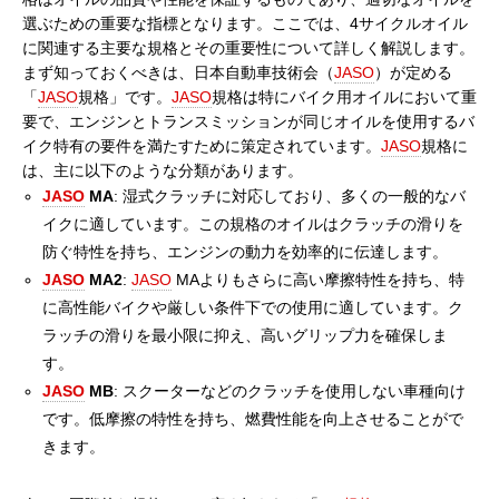
選ぶための重要な指標となります。ここでは、4サイクルオイル
に関連する主要な規格とその重要性について詳しく解説します。
まず知っておくべきは、日本自動車技術会（
JASO
）が定める
「
JASO
規格」です。
JASO
規格は特にバイク用オイルにおいて重
要で、エンジンとトランスミッションが同じオイルを使用するバ
イク特有の要件を満たすために策定されています。
JASO
規格に
は、主に以下のような分類があります。
JASO
MA
: 湿式クラッチに対応しており、多くの一般的なバ
イクに適しています。この規格のオイルはクラッチの滑りを
防ぐ特性を持ち、エンジンの動力を効率的に伝達します。
JASO
MA2
:
JASO
MAよりもさらに高い摩擦特性を持ち、特
に高性能バイクや厳しい条件下での使用に適しています。ク
ラッチの滑りを最小限に抑え、高いグリップ力を確保しま
す。
JASO
MB
: スクーターなどのクラッチを使用しない車種向け
です。低摩擦の特性を持ち、燃費性能を向上させることがで
きます。