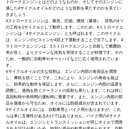
トロークエンジンとはどのようなものか、そしてそのエンジンに
適した4サイクルオイルがどのような役割を果たすのかを見てい
きましょう。
4ストロークエンジンは、吸気、圧縮、燃焼（爆発）、排気の4つ
の工程を1サイクルとして動作します。このため、4ストロークエ
ンジンは「4サイクルエンジン」とも呼ばれます。このサイクル
は、エンジンのピストンが4回上下運動することで完了します。4
ストロークエンジンは、2ストロークエンジンと比較して燃費効
率が良く、よりクリーンな排気を実現することが特徴です。その
ため、一般的に自動車やオートバイなどに広く使用されていま
す。
4サイクルオイルの主な役割は、エンジン内部の各部品を潤滑
し、摩耗を防ぐことです。これにより、エンジンの寿命を延ば
し、効率的な動作を保証します。さらに、エンジン内部の温度を
調整し、過熱を防ぐクーラントの役割も果たします。これは特に
高回転時や長時間の運転時に重要です。また、エンジン内部の部
品を腐食から守るため、オイルには防錆成分が含まれています。
4サイクルオイルには、自動車用とバイク用がありますが、これ
らは単に互換性があるわけではありません。バイク用の4サイク
ルオイルは、エンジンとトランスミッションが同じオイルで潤滑
される設計が多いため、特別な成分や粘度が求められます。自動