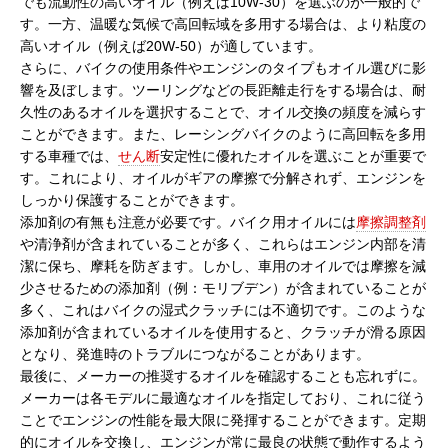
でも流動性の高いオイル（例えば10W-30）を選ぶのが一般的で
す。一方、温暖な気候で高回転域を多用する場合は、より粘度の
高いオイル（例えば20W-50）が適しています。
さらに、バイクの使用条件やエンジンのタイプもオイル選びに影
響を及ぼします。ツーリングなどの長距離走行をする場合は、耐
久性のあるオイルを選択することで、オイル交換の頻度を減らす
ことができます。また、レーシングバイクのように高回転を多用
する車種では、
せん断
安定性に優れたオイルを選ぶことが重要で
す。これにより、オイルがギアの摩擦で分解されず、エンジンを
しっかり保護することができます。
添加剤の有無も注意が必要です。バイク用オイルには
摩擦調整剤
や清浄剤が含まれていることが多く、これらはエンジン内部を清
潔に保ち、摩耗を防ぎます。しかし、車用のオイルでは摩擦を減
少させるための添加剤（例：モリブデン）が含まれていることが
多く、これはバイクの湿式クラッチには不適切です。このような
添加剤が含まれているオイルを使用すると、クラッチが滑る原因
となり、発進時のトラブルにつながることがあります。
最後に、メーカーの推奨するオイルを確認することも忘れずに。
メーカーは各モデルに最適なオイルを指定しており、これに従う
ことでエンジンの性能を最大限に発揮することができます。定期
的にオイルを交換し、エンジンが常に最良の状態で動作するよう