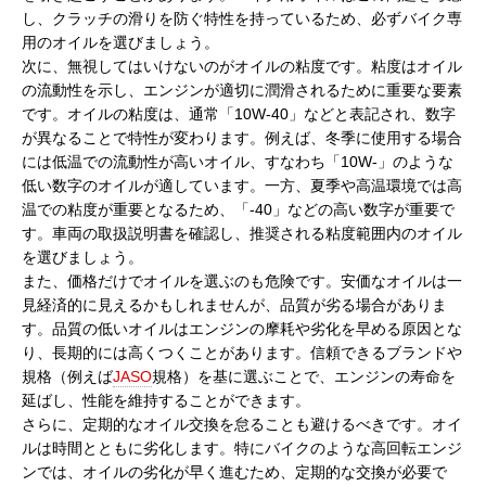
し、クラッチの滑りを防ぐ特性を持っているため、必ずバイク専
用のオイルを選びましょう。
次に、無視してはいけないのがオイルの粘度です。粘度はオイル
の流動性を示し、エンジンが適切に潤滑されるために重要な要素
です。オイルの粘度は、通常「10W-40」などと表記され、数字
が異なることで特性が変わります。例えば、冬季に使用する場合
には低温での流動性が高いオイル、すなわち「10W-」のような
低い数字のオイルが適しています。一方、夏季や高温環境では高
温での粘度が重要となるため、「-40」などの高い数字が重要で
す。車両の取扱説明書を確認し、推奨される粘度範囲内のオイル
を選びましょう。
また、価格だけでオイルを選ぶのも危険です。安価なオイルは一
見経済的に見えるかもしれませんが、品質が劣る場合がありま
す。品質の低いオイルはエンジンの摩耗や劣化を早める原因とな
り、長期的には高くつくことがあります。信頼できるブランドや
規格（例えば
JASO
規格）を基に選ぶことで、エンジンの寿命を
延ばし、性能を維持することができます。
さらに、定期的なオイル交換を怠ることも避けるべきです。オイ
ルは時間とともに劣化します。特にバイクのような高回転エンジ
ンでは、オイルの劣化が早く進むため、定期的な交換が必要で