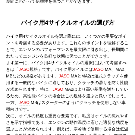
期間にわたって信頼性を保つことができます。
バイク用4サイクルオイルの選び方
バイク用4サイクルオイルを選ぶ際には、いくつかの重要なポイ
ントを考慮する必要があります。これらのポイントを理解するこ
とで、エンジンのパフォーマンスを最大限に引き出し、長期間に
わたってエンジンを良好な状態に保つことができます。
まず第一に、バイク用4サイクルオイルの選択において考慮すべ
きは「
JASO
規格」です。バイク用オイルには
JASO
MA、MA2、
MBなどの規格があります。
JASO
MAとMA2は湿式クラッチを使
用する一般的なバイクに適しており、クラッチの滑りを防ぐ性能
が求められます。特に、
JASO
MA2はより高い基準を満たしてい
るため、高性能バイクの場合はこの規格を選ぶと良いでしょう。
一方、
JASO
MBはスクーターのようにクラッチを使用しない車
種向けです。
次に、オイルの粘度も重要な要素です。粘度はオイルの流れやす
さを示す指標であり、エンジンの動作温度に応じた適切な粘度を
選ぶことが求められます。例えば、寒冷地で使用する場合は低温