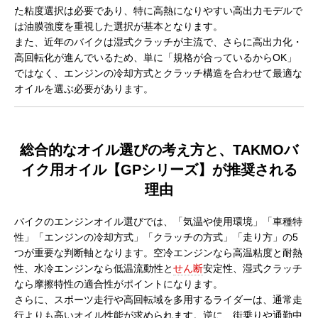
た粘度選択は必要であり、特に高熱になりやすい高出力モデルで
は油膜強度を重視した選択が基本となります。
また、近年のバイクは湿式クラッチが主流で、さらに高出力化・
高回転化が進んでいるため、単に「規格が合っているからOK」
ではなく、エンジンの冷却方式とクラッチ構造を合わせて最適な
オイルを選ぶ必要があります。
総合的なオイル選びの考え方と、TAKMOバ
イク用オイル【GPシリーズ】が推奨される
理由
バイクのエンジンオイル選びでは、「気温や使用環境」「車種特
性」「エンジンの冷却方式」「クラッチの方式」「走り方」の5
つが重要な判断軸となります。空冷エンジンなら高温粘度と耐熱
性、水冷エンジンなら低温流動性と
せん断
安定性、湿式クラッチ
なら摩擦特性の適合性がポイントになります。
さらに、スポーツ走行や高回転域を多用するライダーは、通常走
行よりも高いオイル性能が求められます。逆に、街乗りや通勤中