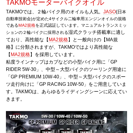
TAKMOモーターバイクオイル
TAKMOでは、２輪バイク用のオイルも人気。
JASO
(日
本
自動車技術会)が定めた4サイクル二輪車用エンジンオイルの規格
である
MA2規格
を正式認証しています。マニュアルトランスミッ
湿式クラッチ搭載車に適し
ションの２輪バイクに採用される
ており、高性能な【
MA2規格
】と一般向けの【MA規
格】に分類されますが、TAKMOではより高性能な
【
MA2規格
】を採用しています。
粘度ラインナップはカブなどの小型バイク用に「GP
RIDER 5W-30」、中型～大型バイクのツーリング用途に
「GP PREMIUM 10W-40」、中型～大型バイクのスポー
ツ走行向けに「GP RACING 10W-50」をご用意していま
す。TAKMOは、あらゆるライディングシーンに応えてい
きます。