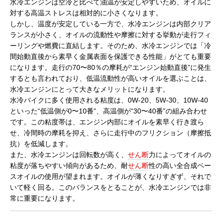
水冷エンジンは空冷と比べて油温が安定しやすいため、オイルに
対する高温ストレスは相対的に小さくなります。
しかし、温度が安定している一方で、水冷エンジンは内部クリア
ランスが小さく、オイルの流動性や摩擦に対する挙動が走行フィ
ーリングや燃費に直結します。そのため、水冷エンジンでは「冷
間始動直後から素早く金属表面を保護できる性能」がとても重要
になります。走行の70〜80％の摩耗が“エンジン始動直後”に発生
するとも言われており、低温流動性が高いオイルを選ぶことは、
水冷エンジンにとって大きなメリットになります。
水冷バイクに多く使用される粘度は、0W-20、5W-30、10W-40
といった“低温側が0〜10番”、高温側が“30〜40番”の組み合わせ
です。この粘度帯は、エンジン内部にオイルを素早く行き渡ら
せ、冷間時の摩耗を抑え、さらに走行中のフリクション（摩擦抵
抗）を低減します。
また、水冷エンジンは回転数が高く、
せん断
力によってオイルの
粘度が落ちやすい傾向があるため、耐
せん断
性の高い全合成ベー
スオイルの使用が望まれます。オイルが薄くなりすぎず、それで
いて軽く回る。このバランスをとることが、水冷エンジンでは非
常に重要になります。