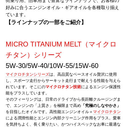
街乗り用、旧車用まで豊富なラインナップで、お客様の
好みに合うエンジンオイル・ギアオイルを各種取り揃え
ています。
【ラインナップの一部をご紹介】
MICRO TITANIUM MELT（マイクロ
チタン）シリーズ
5W-30/5W-40/10W-55/15W-60
マイクロチタンシリーズ
は、高品質なベースオイル贅沢に使用
し、スポーツ走行からサーキット走行まで耐えうる性能を与えら
れています。そこにの
マイクロチタン技術
によるエンジン保護性
能をプラスしています。
そのフィーリングは、日常のドライブから長距離クルージングま
で、エンジンの「上質さ」を極限まで高め
「究極のしなやかさ」
を目指したオイルです。高性能エンジンオイル＋
マイクロチタン
による潤滑性能とエンジン内部クリーニング作用をプラス。愛車
を気持ちよく、長く乗りたい、かつハイスペックなお車に最適な