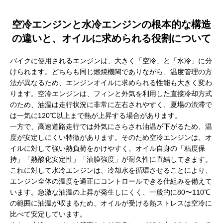
空冷エンジンと水冷エンジンの根本的な構造
の違いと、オイルに求められる役割について
バイクに使用されるエンジンは、大きく「空冷」と「水冷」に分
けられます。どちらも同じ燃焼機関でありながら、温度管理の方
法が異なるため、エンジンオイルに求められる性能も大きく変わ
ります。空冷エンジンは、フィンと外気を利用した直接冷却方式
のため、油温は走行状況に非常に左右されやすく、夏場の渋滞で
は一気に120℃以上まで熱が上昇する場合があります。
一方で、高速道路走行では外気にさらされ油温が下がるため、温
度が安定しにくい特徴があります。そのため空冷エンジンは、オ
イルに対して強い熱負荷をかけやすく、オイル自身の「粘度保
持」「熱酸化安定性」「油膜強度」が耐久性に直結してきます。
これに対して水冷エンジンは、冷却水を循環させることにより、
エンジン全体の温度を適正にコントロールできる仕組みを備えて
います。急激な油温の上昇が発生しにくく、一般的に80〜110℃
の範囲に油温が収まるため、オイルが受ける熱ストレスは空冷に
比べて安定しています。