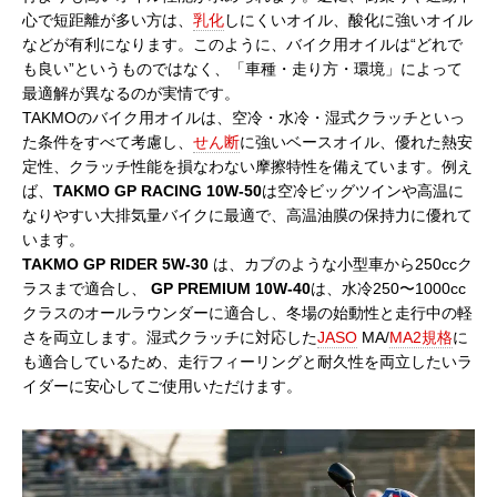
心で短距離が多い方は、
乳化
しにくいオイル、酸化に強いオイル
などが有利になります。このように、バイク用オイルは“どれで
も良い”というものではなく、「車種・走り方・環境」によって
最適解が異なるのが実情です。
TAKMOのバイク用オイルは、空冷・水冷・湿式クラッチといっ
た条件をすべて考慮し、
せん断
に強いベースオイル、優れた熱安
定性、クラッチ性能を損なわない摩擦特性を備えています。例え
ば、
TAKMO GP RACING 10W-50
は空冷ビッグツインや高温に
なりやすい大排気量バイクに最適で、高温油膜の保持力に優れて
います。
TAKMO GP RIDER 5W-30
は、カブのような小型車から250ccク
ラスまで適合し、
GP PREMIUM 10W-40
は、水冷250〜1000cc
クラスのオールラウンダーに適合し、冬場の始動性と走行中の軽
さを両立します。湿式クラッチに対応した
JASO
MA/
MA2規格
に
も適合しているため、走行フィーリングと耐久性を両立したいラ
イダーに安心してご使用いただけます。