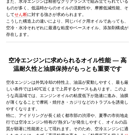
また、水冷エンジンは精密なクリアランスで組み立てられている
ものが多く、低温時からのオイルの流動性や、摩擦低減性能、そ
して
せん断
に対する強さが求められます。
こうした構造上の違いにより、同じバイク用オイルであっても、
空冷・水冷それぞれに最適な粘度やベースオイル、添加剤構成が
存在します。
空冷エンジンに求められるオイル性能 ― 高
温耐久性と油膜保持がもっとも重要です
空冷エンジンは外気冷却の特性上、油温が変動しやすく、最も厳
しい条件では140℃近くまで上昇するケースもあります。このよ
うな高温域では、エンジンオイルの粘度低下が急速に進み、油膜
が薄くなることで摩耗・焼付き・カジリなどのトラブルを誘発し
やすくなります。
特に、アイドリングが長く続く都市部の渋滞や、夏季の市街地走
行では空冷エンジン特有の“熱ダレ”が発生しやすく、オイルの品
質が顕著に性能差として現れます。そのため、空冷エンジンに適