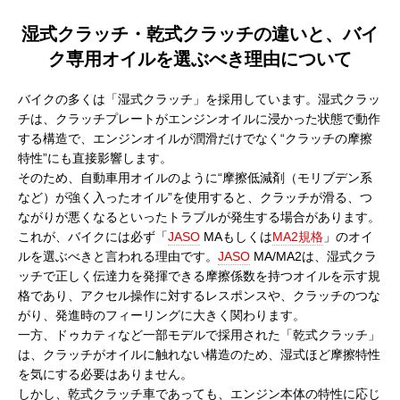
湿式クラッチ・乾式クラッチの違いと、バイ
ク専用オイルを選ぶべき理由について
バイクの多くは「湿式クラッチ」を採用しています。湿式クラッ
チは、クラッチプレートがエンジンオイルに浸かった状態で動作
する構造で、エンジンオイルが潤滑だけでなく“クラッチの摩擦
特性”にも直接影響します。
そのため、自動車用オイルのように“摩擦低減剤（モリブデン系
など）が強く入ったオイル”を使用すると、クラッチが滑る、つ
ながりが悪くなるといったトラブルが発生する場合があります。
これが、バイクには必ず「
JASO
MAもしくは
MA2規格
」のオイ
ルを選ぶべきと言われる理由です。
JASO
MA/MA2は、湿式クラ
ッチで正しく伝達力を発揮できる摩擦係数を持つオイルを示す規
格であり、アクセル操作に対するレスポンスや、クラッチのつな
がり、発進時のフィーリングに大きく関わります。
一方、ドゥカティなど一部モデルで採用された「乾式クラッチ」
は、クラッチがオイルに触れない構造のため、湿式ほど摩擦特性
を気にする必要はありません。
しかし、乾式クラッチ車であっても、エンジン本体の特性に応じ