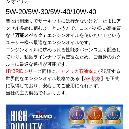
ンオイル）
5W-20/5W-30/5W-40/10W-40
普段は街乗りでサーキットには行かないけど、たまにア
クセル多めに踏むよ、という方で、コスパの良い高品質
な
「万能スペック」
エンジンオイルを使いたい！という
ユーザー様へ最適なエンジンオイルです。
エンジンオイルに求められる性能をバランスよく配合し
ており、粘度ラインナップも豊富なため、ご自身のおク
ルマに最適な選択が可能です。
HYBRIDシリーズ
同様に、
アメリカ石油協会
が認証する
世界的なエンジンオイル規格である【
API規格
】を正式
に取得しており、安心してご使用になれます。
当社の主力製品でもあります。