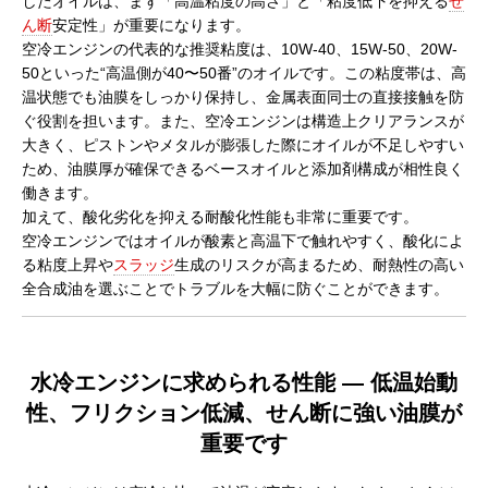
したオイルは、まず「高温粘度の高さ」と「粘度低下を抑える
せ
ん断
安定性」が重要になります。
空冷エンジンの代表的な推奨粘度は、10W-40、15W-50、20W-
50といった“高温側が40〜50番”のオイルです。この粘度帯は、高
温状態でも油膜をしっかり保持し、金属表面同士の直接接触を防
ぐ役割を担います。また、空冷エンジンは構造上クリアランスが
大きく、ピストンやメタルが膨張した際にオイルが不足しやすい
ため、油膜厚が確保できるベースオイルと添加剤構成が相性良く
働きます。
加えて、酸化劣化を抑える耐酸化性能も非常に重要です。
空冷エンジンではオイルが酸素と高温下で触れやすく、酸化によ
る粘度上昇や
スラッジ
生成のリスクが高まるため、耐熱性の高い
全合成油を選ぶことでトラブルを大幅に防ぐことができます。
水冷エンジンに求められる性能 ― 低温始動
性、フリクション低減、せん断に強い油膜が
重要です