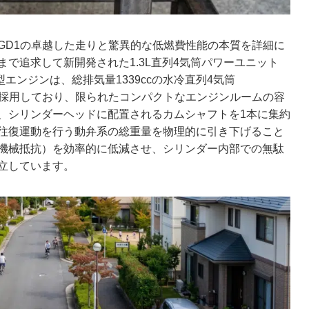
GD1の卓越した走りと驚異的な低燃費性能の本質を詳細に
で追求して新開発された1.3L直列4気筒パワーユニット
型エンジンは、総排気量1339ccの水冷直列4気筒
6バルブ構造を採用しており、限られたコンパクトなエンジンルームの容
、シリンダーヘッドに配置されるカムシャフトを1本に集約
往復運動を行う動弁系の総重量を物理的に引き下げること
機械抵抗）を効率的に低減させ、シリンダー内部での無駄
立しています。