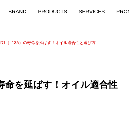
BRAND
PRODUCTS
SERVICES
PRO
D1（L13A）の寿命を延ばす！オイル適合性と選び方
の寿命を延ばす！オイル適合性
R OIL ＆
BODY CARE
ICALS
洗車＆ボディコーティング
ル&添加剤