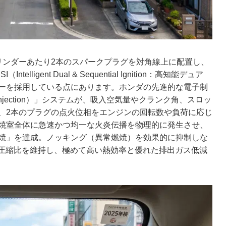
リンダーあたり2本のスパークプラグを対角線上に配置し、
gent Dual & Sequential Ignition：高知能デュア
ーを採用している点にあります。ホンダの先進的な電子制
el Injection）」システムが、吸入空気量やクランク角、スロッ
、2本のプラグの点火位相をエンジンの回転数や負荷に応じ
焼室全体に急速かつ均一な火炎伝播を物理的に発生させ、
焼」を達成。ノッキング（異常燃焼）を効果的に抑制しな
い圧縮比を維持し、極めて高い熱効率と優れた排出ガス低減