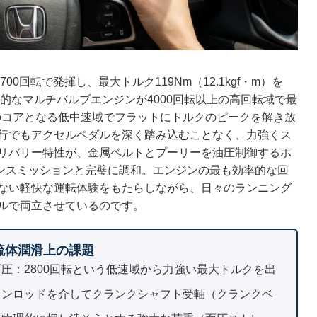
0回転で発揮し、最大トルク119Nm（12.1kgf・m）を
般的なマルチバルブエンジンが4000回転以上の高回転域で最
のコアとなる低中速域でフラットにトルクのピークを解き放
行でもアクセルペダルを深く踏み込むことなく、力強くス
リバリー特性が、金属ベルトとプーリーを油圧制御するホ
ランスミッションと完璧に調和。エンジンの最も効率的な回
ない軽快な運転体験をもたらしながら、日々のランニング
ルで両立させているのです。
と流体潤滑上の課題
圧：2800回転という低速域から力強い最大トルクを出
コンロッドを介してクランクシャフト受軸（クランクベ