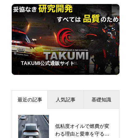
TAKUMI公式通販サイト
最近の記事
人気記事
基礎知識
低粘度オイルで燃費が変
【2026年7月】最新オイ
LSDの種類を徹底比較！
わる理由と愛車を守るオ
ル不足の真相！ナフサ・
オープン・トルセン・機