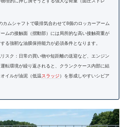
を物理的に押し潰そうとする強大な荷重（面圧ストレ
のカムシャフトで吸排気合わせて8個のロッカーアーム
アームの接触面（摺動部）には局所的な高い接触荷重が
断する強靭な油膜保持能力が必須条件となります。
成リスク：日常の買い物や短距離の送迎など、エンジン
る運転環境が繰り返されると、クランクケース内部に結
、オイルが油泥（低温
スラッジ
）を形成しやすいシビア