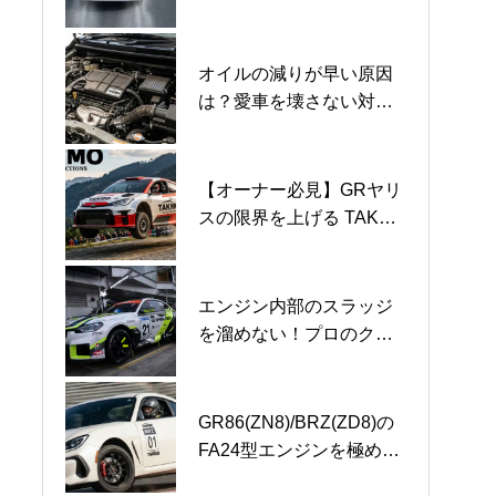
イル選びの注意点
シンナーと潤滑油の違い
械式の違いと”愛車を守る
品質。”を維持するメンテ
ナンス術
オイルの減りが早い原因
2026年API規格の進化と
エンジンオイルメーカー
は？愛車を壊さない対策
は？SP規格から最新
が創る【プレミアムガラ
とオイル選び
【SQ規格】へのバトンタ
スコーティング3000】の
ッチ
正体と想い
【オーナー必見】GRヤリ
【代用不可】DH-2規格オ
TAKMO（旧：TAKUMIモ
スの限界を上げる TAKMO
イル不足に伴う【DL-1規
ーターオイル）、みんカ
の潤滑工学
格】代用の致命的なリス
ラ「2025年 年間大賞」3
クと真実。
部門受賞
エンジン内部のスラッジ
【プロが断言】新車
【知っておきたい】エン
を溜めない！プロのクリ
1000kmでのオイル交換は
ジンオイルの交換時期の
ーン維持術
必要？「慣らし運転」の
正解とは？
真実と鉄粉のリスク
GR86(ZN8)/BRZ(ZD8)の
0W-20エンジンオイルの
高性能エンジンオイルX-
FA24型エンジンを極め
限界と真実！最新SQ規格
TREMEシリーズはなぜ最
る！走行別オイル選びの
と選び方
新規格ではない？