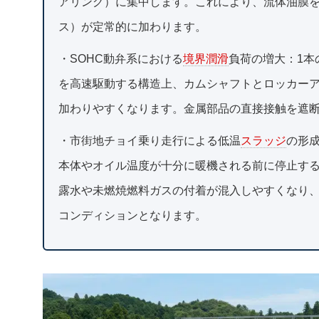
アリング）に集中します。これにより、流体油膜
ス）が定常的に加わります。
・SOHC動弁系における
境界潤滑
負荷の増大：1本
を高速駆動する構造上、カムシャフトとロッカー
加わりやすくなります。金属部品の直接接触を遮
・市街地チョイ乗り走行による低温
スラッジ
の形
本体やオイル温度が十分に暖機される前に停止す
露水や未燃焼燃料ガスの付着が混入しやすくなり
コンディションとなります。