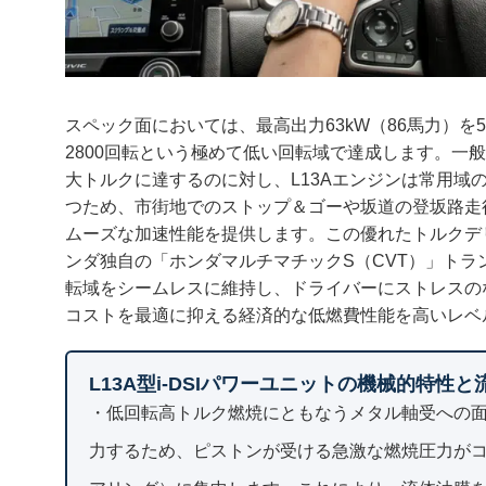
スペック面においては、最高出力63kW（86馬力）を570
2800回転という極めて低い回転域で達成します。一
大トルクに達するのに対し、L13Aエンジンは常用域
つため、市街地でのストップ＆ゴーや坂道の登坂路走
ムーズな加速性能を提供します。この優れたトルクデ
ンダ独自の「ホンダマルチマチックS（CVT）」ト
転域をシームレスに維持し、ドライバーにストレスの
コストを最適に抑える経済的な低燃費性能を高いレベ
L13A型i-DSIパワーユニットの機械的特性
・低回転高トルク燃焼にともなうメタル軸受への面
力するため、ピストンが受ける急激な燃焼圧力が