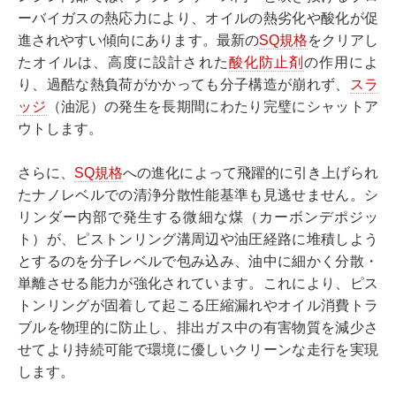
ーバイガスの熱応力により、オイルの熱劣化や酸化が促
進されやすい傾向にあります。最新の
SQ規格
をクリアし
たオイルは、高度に設計された
酸化防止剤
の作用によ
り、過酷な熱負荷がかかっても分子構造が崩れず、
スラ
ッジ
（油泥）の発生を長期間にわたり完璧にシャットア
ウトします。
さらに、
SQ規格
への進化によって飛躍的に引き上げられ
たナノレベルでの清浄分散性能基準も見逃せません。シ
リンダー内部で発生する微細な煤（カーボンデポジッ
ト）が、ピストンリング溝周辺や油圧経路に堆積しよう
とするのを分子レベルで包み込み、油中に細かく分散・
単離させる能力が強化されています。これにより、ピス
トンリングが固着して起こる圧縮漏れやオイル消費トラ
ブルを物理的に防止し、排出ガス中の有害物質を減少さ
せてより持続可能で環境に優しいクリーンな走行を実現
します。