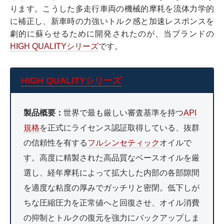
ります。こうした多走行車両の機械的摩耗を流体力学的
に補正し、新車時の力強いトルク感と加速レスポンスを
劇的に蘇らせるために開発されたのが、当ブランドの
HIGH QUALITYシリーズ
です。
HIGH QUALITYシリーズ
製品概要：
世界で最も厳しい審査基準を持つ
API
規格
を正式にライセンス認証取得している、抜群
の信頼性を有する
フルシンセティック
オイルで
す。高度に精製された高品質なベースオイルを厳
選し、経年摩耗によって拡大した内部の各部隙間
を適度な粘度の厚みでガッチリと密閉。低下しが
ちな圧縮圧力を正常値へと回復させ、オイル消費
の抑制とトルクの復元を強力にバックアップしま