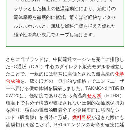
ラサラとした極上の低温流動性により、始動時の
流体摩擦を徹底的に低減。驚くほど軽快なアクセ
ルレスポンスと、無駄な燃料消費を抑える優れた
経済性を高い次元でキープし続けます。
さらに当ブランドは、中間流通マージンを完全に排除し
たEC通販（D2C）中心のダイレクト販売モデルを確立し
たことで、一般的には非常に高価とされる最高級の
化学
合成油
を、驚くほどの「良心的な価格」でエンドユーザ
ーへ届ける供給体制を構築しました。TAKMOのHYBRID
0W-20は、低粘度でありながら高温高
せん断
（HTHS）
環境下でも分子構造が破壊されない圧倒的な油膜保持力
を誇り、独自の電気的吸着分子が金属表面に強固なシー
ルド（吸着膜）を瞬時に形成。
燃料希釈
が起きた際にも
油膜切れを起こさず、BR06エンジンの寿命を確実に延