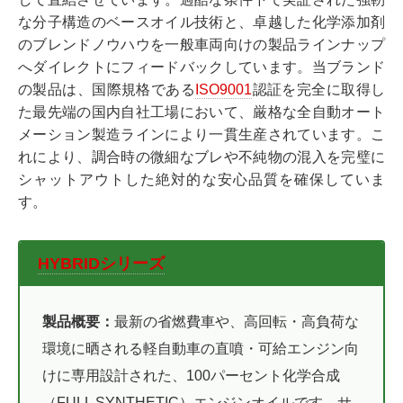
な分子構造のベースオイル技術と、卓越した化学添加剤
のブレンドノウハウを一般車両向けの製品ラインナップ
へダイレクトにフィードバックしています。当ブランド
の製品は、国際規格である
ISO9001
認証を完全に取得し
た最先端の国内自社工場において、厳格な全自動オート
メーション製造ラインにより一貫生産されています。こ
れにより、調合時の微細なブレや不純物の混入を完璧に
シャットアウトした絶対的な安心品質を確保していま
す。
HYBRIDシリーズ
製品概要：
最新の省燃費車や、高回転・高負荷な
環境に晒される軽自動車の直噴・可給エンジン向
けに専用設計された、100パーセント化学合成
（FULL SYNTHETIC）エンジンオイルです。サ