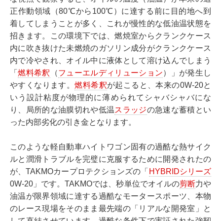
正作動領域（80℃から100℃）に達する前に目的地へ到
着してしまうことが多く、これが慢性的な低油温状態を
招きます。この環境下では、燃焼室からクランクケース
内に吹き抜けた未燃焼のガソリン成分がクランクケース
内で冷やされ、オイル中に液体として溶け込んでしまう
「
燃料希釈
（
フューエルディリューション
）」が発生し
やすくなります。
燃料希釈
が起こると、本来の0W-20と
いう設計粘度が物理的に薄められてシャバシャバにな
り、局所的な油膜切れや低温
スラッジ
の急速な蓄積とい
った内部劣化の引き金となります。
このような軽自動車ハイトワゴン固有の過酷な熱サイク
ルと潤滑トラブルを完璧に克服するために開発されたの
が、TAKMOカープロテクションズの「
HYBRIDシリーズ
0W-20」です。TAKMOでは、秒単位でオイルの
剪断
力や
油温が限界領域に達する過酷なモータースポーツ、本物
のレース現場をそのまま最先端の「リアルな開発室」と
して直結させています。過酷な条件下で実証された強靭