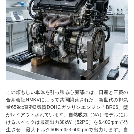
この頼もしい車体を引っ張る心臓部には、日産と三菱の
合弁会社NMKVによって共同開発された、新世代の排気
量659cc直列3気筒DOHCガソリンエンジン「BR06」型
がレイアウトされています。自然吸気（NA）モデルにお
けるスペックは最高出力38kW（52PS）を6,400rpmで発
生させ、最大トルク60Nmを3,600rpmで出力します。自