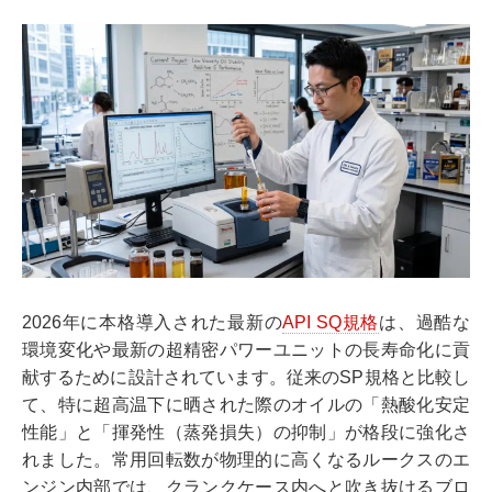
2026年に本格導入された最新の
API SQ規格
は、過酷な
環境変化や最新の超精密パワーユニットの長寿命化に貢
献するために設計されています。従来のSP規格と比較し
て、特に超高温下に晒された際のオイルの「熱酸化安定
性能」と「揮発性（蒸発損失）の抑制」が格段に強化さ
れました。常用回転数が物理的に高くなるルークスのエ
ンジン内部では、クランクケース内へと吹き抜けるブロ