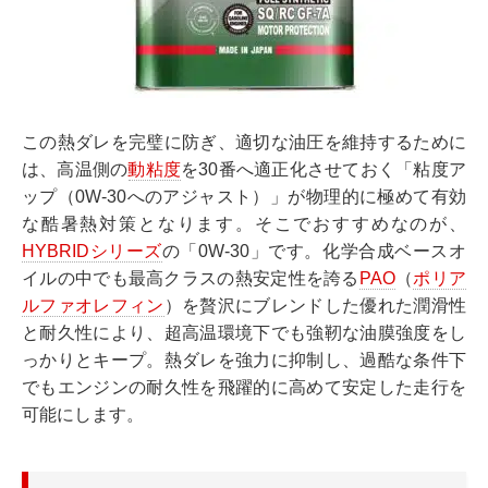
この熱ダレを完璧に防ぎ、適切な油圧を維持するために
は、高温側の
動粘度
を30番へ適正化させておく「粘度ア
ップ（0W-30へのアジャスト）」が物理的に極めて有効
な酷暑熱対策となります。そこでおすすめなのが、
HYBRIDシリーズ
の「0W-30」です。化学合成ベースオ
イルの中でも最高クラスの熱安定性を誇る
PAO
（
ポリア
ルファオレフィン
）を贅沢にブレンドした優れた潤滑性
と耐久性により、超高温環境下でも強靭な油膜強度をし
っかりとキープ。熱ダレを強力に抑制し、過酷な条件下
でもエンジンの耐久性を飛躍的に高めて安定した走行を
可能にします。