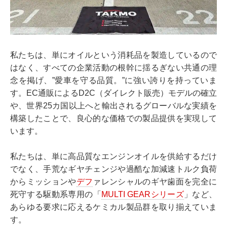
私たちは、単にオイルという消耗品を製造しているので
はなく、すべての企業活動の根幹に揺るぎない共通の理
念を掲げ、”愛車を守る品質。”に強い誇りを持っていま
す。EC通販によるD2C（ダイレクト販売）モデルの確立
や、世界25カ国以上へと輸出されるグローバルな実績を
構築したことで、良心的な価格での製品提供を実現して
います。
私たちは、単に高品質なエンジンオイルを供給するだけ
でなく、手荒なギヤチェンジや過酷な加減速トルク負荷
からミッションや
デフ
ァレンシャルのギヤ歯面を完全に
死守する駆動系専用の「
MULTI GEARシリーズ
」など、
あらゆる要求に応えるケミカル製品群を取り揃えていま
す。