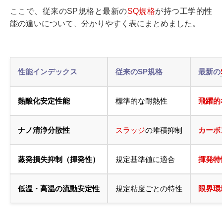
ここで、従来のSP規格と最新の
SQ規格
が持つ工学的性
能の違いについて、分かりやすく表にまとめました。
性能インデックス
従来のSP規格
最新の
熱酸化安定性能
標準的な耐熱性
飛躍的
ナノ清浄分散性
スラッジ
の堆積抑制
カーボ
蒸発損失抑制（揮発性）
規定基準値に適合
揮発特
低温・高温の流動安定性
規定粘度ごとの特性
限界環