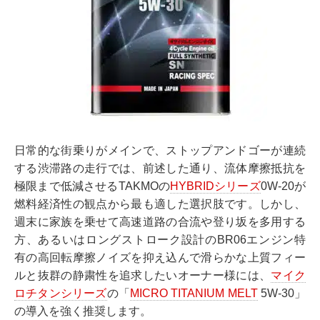
日常的な街乗りがメインで、ストップアンドゴーが連続
する渋滞路の走行では、前述した通り、流体摩擦抵抗を
極限まで低減させるTAKMOの
HYBRIDシリーズ
0W-20が
燃料経済性の観点から最も適した選択肢です。しかし、
週末に家族を乗せて高速道路の合流や登り坂を多用する
方、あるいはロングストローク設計のBR06エンジン特
有の高回転摩擦ノイズを抑え込んで滑らかな上質フィー
ルと抜群の静粛性を追求したいオーナー様には、
マイク
ロチタンシリーズ
の「
MICRO TITANIUM MELT
5W-30」
の導入を強く推奨します。