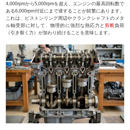
4,000rpmから5,000rpmを超え、エンジンの最高回転数で
ある6,000rpm付近にまで達することが頻繁にあります。
これは、ピストンリング周辺やクランクシャフトのメタ
ル軸受部に対して、物理的に強烈な熱応力と
剪断
負荷
（引き裂く力）が加わり続けることを意味します。