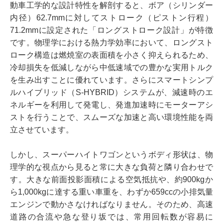
動車工学的な設計特性を解剖すると、ボア（シリンダー
内径）62.7mmに対してストローク（ピストン行程）
71.2mmに設定された「ロングストローク設計」が特徴
です。物理学における熱力学効率において、ロングスト
ローク構造は燃焼室の表面積を小さく抑えられるため、
冷却損失を低減しながら中低速域での豊かな実用トルク
を生み出すことに優れています。さらにスマートシンプ
ルハイブリッド（S-HYBRID）システムが、減速時のエ
ネルギーを利用して発電し、発進加速時にモーターアシ
ストを行うことで、スムーズな加速と高い環境性能を両
立させています。
しかし、スーパーハイトワゴンというボディ形状は、物
理学的な視点から見ると常に大きな負荷と隣り合わせで
す。大きな前面投影面積による空気抵抗や、約900kgか
ら1,000kgに達する重い車重を、わずか659ccの小排気量
エンジンで動かさなければなりません。そのため、高速
道路の合流や急な登り坂では、常用回転数が容易に