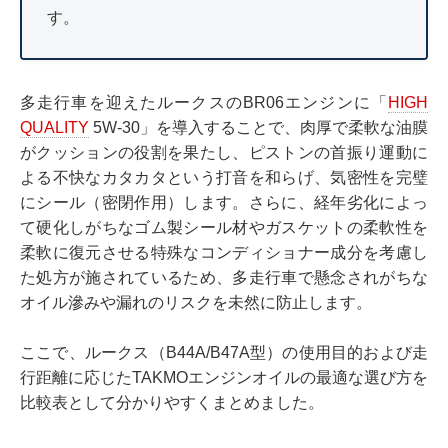
す。
多走行車を迎えたルークスのBR06エンジンに「
HIGH
QUALITY
5W-30」を導入することで、肉厚で柔軟な油膜
がクッションの役割を果たし、ピストンの首振り運動に
よる不快なカタカタという打音を和らげ、気密性を完璧
にシール（密閉作用）します。さらに、経年劣化によっ
て硬化しがちなゴム製シール材やガスケットの柔軟性を
柔軟に復元させる特殊なコンディショナー成分を考慮し
た処方が施されているため、多走行車で懸念されがちな
オイル滲みや漏れのリスクを未然に防止します。
ここで、ルークス（B44A/B47A型）の使用目的および走
行距離に応じたTAKMOエンジンオイルの最適な選び方を
比較表として分かりやすくまとめました。