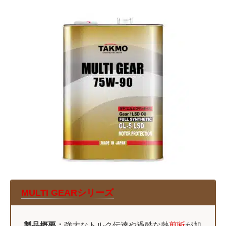
MULTI GEARシリーズ
製品概要：
強大なトルク伝達や過酷な熱
剪断
が加