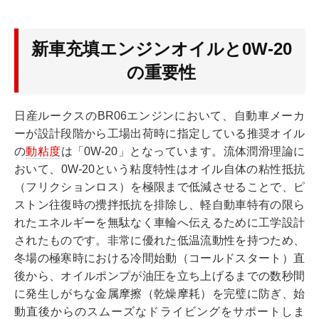
新車充填エンジンオイルと0W-20
の重要性
日産ルークスのBR06エンジンにおいて、自動車メーカ
ーが設計段階から工場出荷時に指定している推奨オイル
の
動粘度
は「0W-20」となっています。流体潤滑理論に
おいて、0W-20という粘度特性はオイル自体の粘性抵抗
（フリクションロス）を極限まで低減させることで、ピ
ストン往復時の攪拌抵抗を排除し、軽自動車特有の限ら
れたエネルギーを無駄なく車輪へ伝えるために工学設計
されたものです。非常に優れた低温流動性を持つため、
冬場の極寒時における冷間始動（コールドスタート）直
後から、オイルポンプが油圧を立ち上げるまでの数秒間
に発生しがちな金属摩擦（乾燥摩耗）を完璧に防ぎ、始
動直後からのスムーズなドライビングをサポートしま